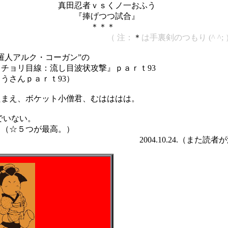
ｖｓくノ一おふう
『
捧げつつ試合』
＊＊
（ 注：
＊
は手裏剣のつもり
(^ ^;
羅人アルク・コーガン”の
チョリ目線：流し目波状攻撃』ｐａｒｔ93
うさんｐａｒｔ93）
たまえ、ボケット小僧君、むはははは。
でいない。
 （☆５つが最高。）
0.24.（また読者が減っちゃ