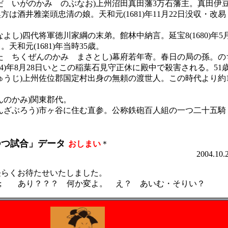
だ いがのかみ のぶなお)上州沼田真田藩3万石藩主。真田伊
楽頭忠清の娘。天和元(1681)年11月22日没収・改易
よし)四代将軍徳川家綱の末弟。館林中納言。延宝8(1680)年5
1681)年当時35歳。
た ちくぜんのかみ まさとし)幕府若年寄。春日の局の孫。の
8月28日いとこの稲葉石見守正休に殿中で殺害される。51
ゅうじ)上州佐位郡国定村出身の無頼の渡世人。この時代より約1
んのかみ)関東郡代。
んざぶろう)市ヶ谷に住む直参。公称鉄砲百人組の一つ二十五騎
つつ試合」データ
おしまい
＊
4.10.24
長らくお待たせいたしました。
;
あり？？？ 何か変よ。 え？ あいむ・そりい？