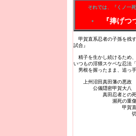
それでは、『くノ一
『捧げつ
＊
甲賀直系忍者の子孫を残す
試合』
精子を生かし続けるため、
いつもの淫猥スケベな忍法
男根を握ったまま、追っ手
上州沼田真田藩の悪政
公儀隠密甲賀大八
真田忍者との死
瀕死の重
甲賀直系忍者の
切断した男根
精子を生か
常に女人の手
忍法「