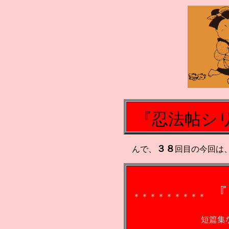
『
忍法帖シ
３８
んで、
回目の今回は
『
＊＊＊＊＊＊＊＊＊
短篇集