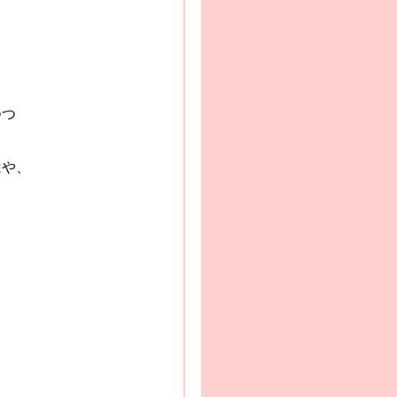
つつ
はや、