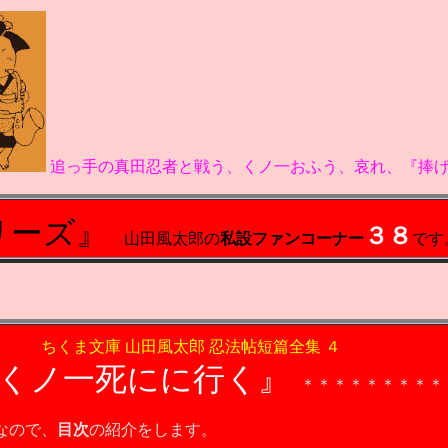
追っ手の真田忍者と戦う、くノ一おふう、哀れ、『捧
リーズ
』
３８
山田風太郎の
私設ファンコーナー
です
、
ちくま文庫
山田風太郎
忍法帖短篇全集 ４
くノ一死にに行く
』
＊＊＊＊＊＊＊＊＊
なので、
目次
の紹介をします。