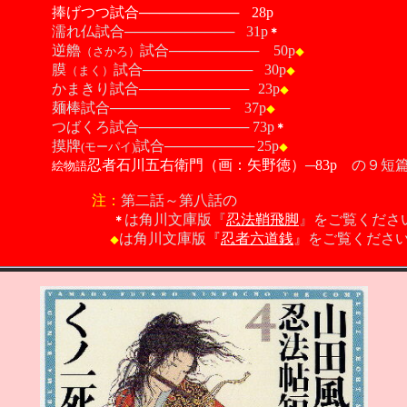
捧げつつ試合
──────────
28p
濡れ仏試合───────────
31p
＊
艪
試合
─────────
50p
（さかろ）
◆
膜
試合
───────────
30p
（まく）
◆
り試合
───────────
23p
◆
試合
────────────
37p
◆
ろ試合
───────────
73p
＊
牌
試合
─────────
25p
(モーパイ)
◆
忍者石川五右衛門（画：矢野徳）
─
83p
の９短
絵物語
注：
第二話～第八話の
は角川文庫版
『
忍法鞘飛脚
』
をご覧くださ
＊
は角川文庫版『
忍者六道銭
』をご覧くださ
◆