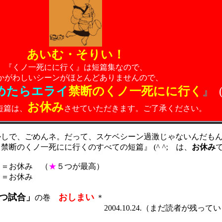
あいむ・そりい！
『くノ一死にに行く』は短篇
集なの
で、
かがわしいシーンがほとんどありませんので、
めたらエライ
禁断のくノ一死にに行く
』
お休み
短篇
は、
させていただきます。ご了承ください。
かしで、ごめんネ。だって、スケベシーン過激じゃないんだも
イ禁断の
くノ一死にに行く
のすべての短篇』
(^ ^; は、
お休み
）＝
お休み
（
★
５つが最高）
）＝
お休み
つ試合」
おしまい
の巻
＊
.24.（まだ読者が残っているか