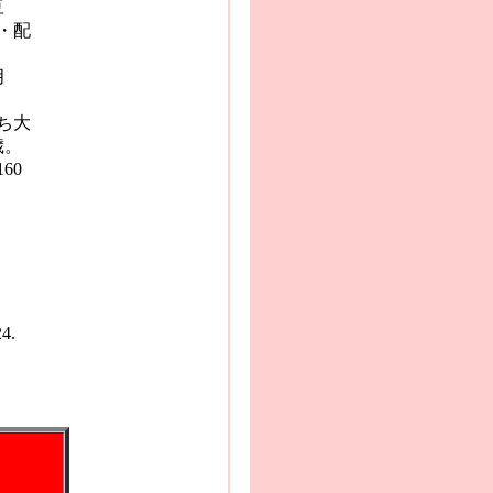
豆
・配
月
ち大
歳。
60
.