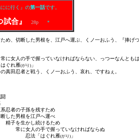
死にに行く』の
第一話
です。
つ試合』
28p
＊
.
ため、切断した男根を、江戸へ運ぶ、くノ一おふう、『
捧げ
常に女人の手で握っていなければならない、っつーなんとも
「はぐれ雁
」
(がり)
の真田忍者と戦う、くノ一おふう、哀れ、ですねぇ。
闘
傷
子孫を残すため
を江戸へ運べ
し続けるため
で握っていなければならぬ
はぐれ雁
」
(がり)