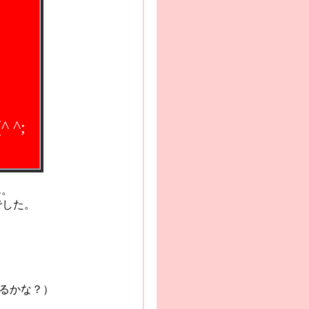
(^ ^;
.
ん。
でした。
な？）