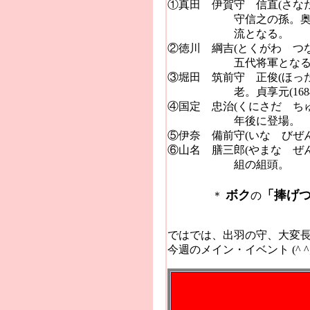
①真田 伊賀守 信直(さな
守信之の孫。奥方は酒井雅
流となる。
②徳川 綱吉(とくがわ つな
五代将軍となる。天和元(
③堀田 筑前守 正俊(ほっ
老。貞享元(1684)年
④国定 忠治(くにさだ ち
年後に登場。
⑤伊奈 備前守(いな びぜ
⑥山名 膳三郎(やまな ぜ
組の組頭。
ボク
「捧げ
＊
の
200
ではでは、出羽の守、大変
今週のメイン・イベント
(^ ^