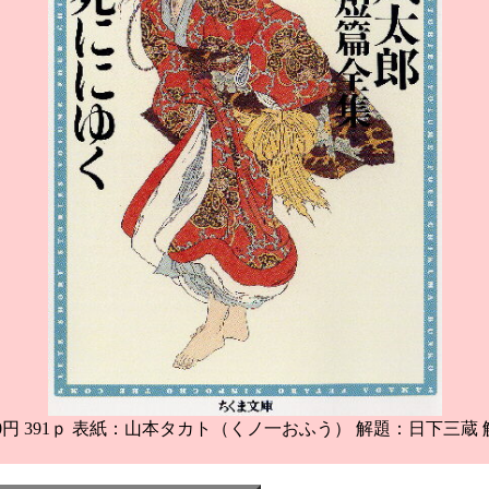
80円 391ｐ 表紙：山本タカト（くノ一おふう） 解題：日下三蔵