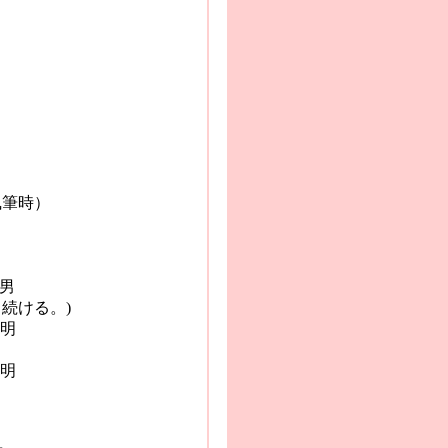
）
の男
ける。)
不明
不明