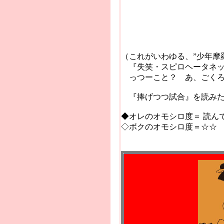
真田忍者
＊
（これがいわゆる、”少年摩
『失笑・スピロヘータネッ
っつーこと？ あ、ごくろ
『
捧げつつ試合』
を読み
◆オレのオモシロ度＝ 読ん
◇ボクのオモシロ度＝☆☆
2004.1