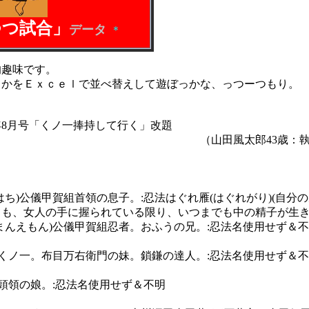
つつ試合」
．
データ
＊
趣味です。
とかをＥｘｃｅｌで並べ替えして遊ぼっかな、っつーつもり。
年8月号「くノ一捧持して行く」改題
太郎43歳：執筆時
ち)公儀甲賀組首領の息子。:忍法はぐれ雁(はぐれがり)(自分
の手に握られている限り、いつまでも中の精子が生き続
まんえもん)公儀甲賀組忍者。おふうの兄。:忍法名使用せず＆
組くノ一。布目万右衛門の妹。鎖鎌の達人。:忍法名使用せず＆
副頭領の娘。:忍法名使用せず＆不明