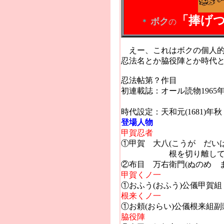
「捧げ
ボク
＊
の
えー、これはボクの個人的
忍法名とか脇役陣とか時代
忍法帖第？作目
初連載誌：オール読物1965
（山田風
時代設定：天和元(1681)年秋
登場人物
甲賀忍者
①甲賀 大八(こうが だいは
根を切り離しても、女人
②布目 万右衛門(ぬのめ 
甲賀くノ一
①おふう(おふう)公儀甲賀
根来くノ一
①お頼(おらい)公儀根来組
脇役陣