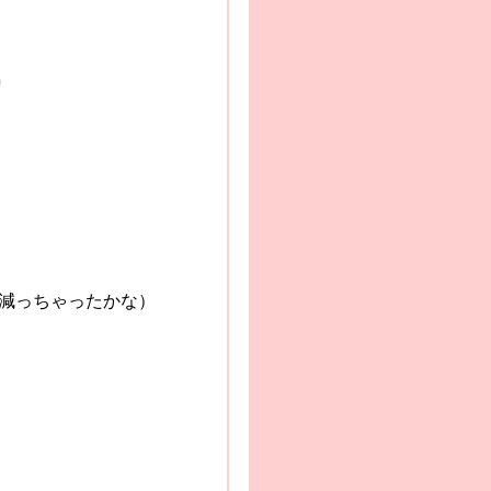
 ）
ったかな）