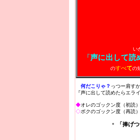
い
『
声に出して読
すべ
て
の
の
何だこりゃ？
っつー肩す
『声に出して読めたらエラ
◆
オレのゴックン度（初読
◇
ボクのゴックン度（再読
「捧げつ
＊
2004.10