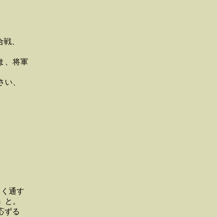
合戦、
ま、将軍
さい、
よく通す
』と。
応ずる