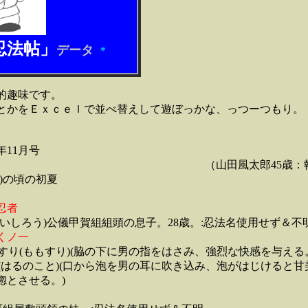
忍法帖」
．
データ
＊
的趣味です。
とかをＥｘｃｅｌで並べ替えして遊ぼっかな、っつーつもり。
年11月号
風太郎45歳：執筆
4)の頃の初夏
忍者
いしろう)公儀甲賀組組頭の息子。28歳。:忍法名使用せず＆不
くノ一
もすり(ももすり)(脇の下に男の指をはさみ、強烈な快感を与える
の琴(はるのこと)(口から泡を男の耳に吹き込み、泡がはじけると甘
させる。)