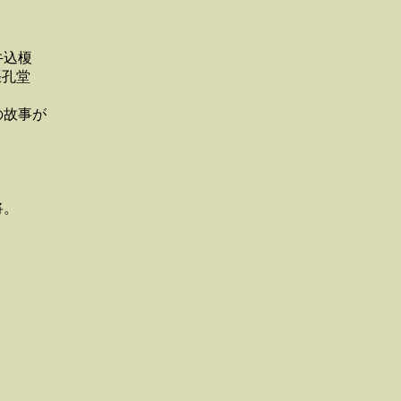
牛込榎
孔堂
の故事が
将。