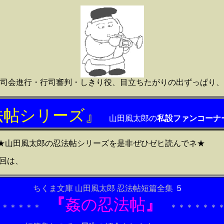
司会進行・行司審判・しきり役、目立ちたがりの出ずっぱり、
法帖シリーズ
』
山田風太郎の
私設ファンコーナ
法帖シリーズを是非ぜひゼヒ読んでネ★
回は、
 山田風太郎 忍法帖短篇全集
５
『
姦の忍法帖
』
＊＊＊＊
＊＊＊＊＊＊