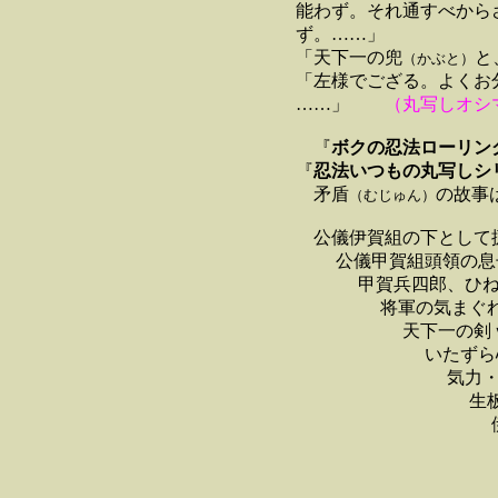
能わず。それ通すべからざ
ず。……」
「天下一の兜
と
（かぶと）
「左様でござる。よくお分
……」
（丸写しオシ
『
ボクの忍法ローリン
『
忍法いつもの丸写しシ
矛盾
の故事
（むじゅん）
公儀伊賀組の下として
公儀甲賀組頭領の息
甲賀兵四郎、ひね
将軍の気まぐ
天下一の剣ｖｓ
いたずら心から
気力・精力が勝
生
伊賀忍者ｖ
武具競べ、ト
司会進行・