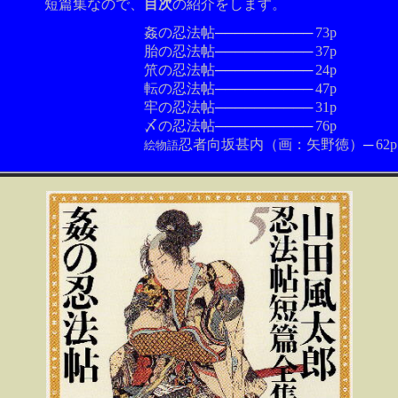
なので、
目次
の紹介をします。
の忍法帖
──────────
73p
の忍法帖
──────────
37p
の忍法帖
──────────
24p
の忍法帖
──────────
47p
の忍法帖
──────────
31p
の忍法帖
──────────
76p
忍者向坂甚内（画：矢野徳）
─
6
絵物語