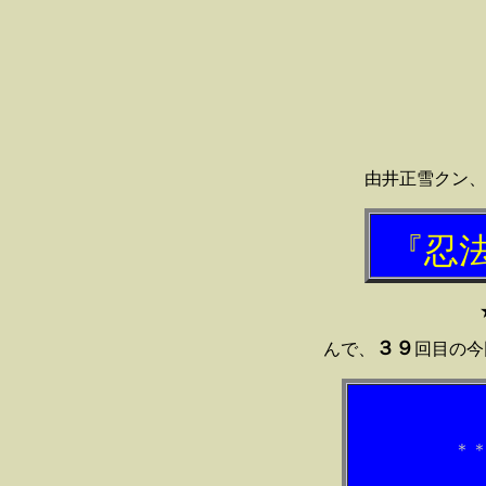
由井正雪クン、
『
忍
★山田風太郎の忍
３９
んで、
回目の今
ちくま文庫
＊＊＊