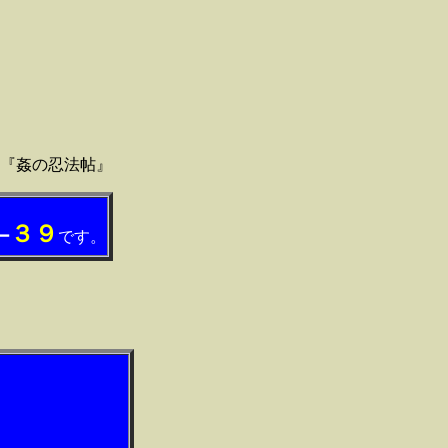
『
姦の忍法帖』
３９
ー
です。
＊
.