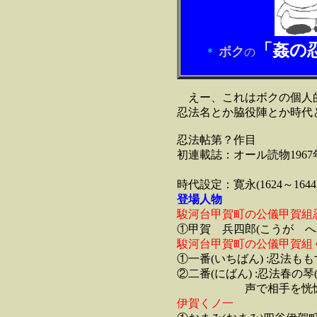
「姦の
ボク
＊
の
えー、これはボクの個人
忍法名とか脇役陣とか時代
忍法帖第？作目
初連載誌：オール読物1967
（山田
時代設定：寛永(1624～164
登場人物
駿河台甲賀町の公儀甲賀組
①甲賀 兵四郎(こうが へ
駿河台甲賀町の公儀甲賀組
①一番(いちばん) :忍法も
②二番(にばん) :忍法春
声で相手を恍惚と
伊賀くノ一