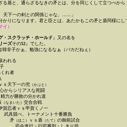
る盾と、通らざるなきの矛とは、分を同じくして立つべから
、天下一の剣との関係じゃな。……」
かりになります。君と臣とは、あたかもこの矛と盾同様にし
マイ）
グ・スクラッチ・ホールド
』
又の名を
リーズ
その
52
』でした
。
は韓非子かぁ、勉強になるなぁ（バカだねぇ）
扱われる
子
くれ者
れ
天下一の兜
（かぶと）
シリアスな死闘
敗の分かれ道
板
交合合戦
（なまいた）
ｓ甲賀くノ一
ーナメント十番勝負
矛
ｖｓ盾
の御前試合
（ほこ）
（たて）
行司審判・しきり役