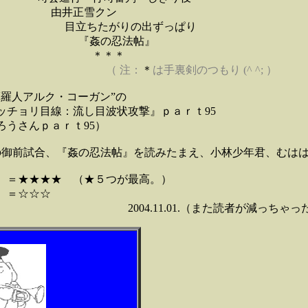
雪クン
がりの出ずっぱり
『
姦の忍法帖』
＊＊
（ 注：
＊
は手裏剣のつもり
(^ ^; ）
摩羅人アルク・コーガン”の
チョリ目線：流し目波状攻撃』ｐａｒｔ95
うさんｐａｒｔ95）
の御前試合、『
姦の忍法帖』
を読みたまえ、小林少年君、むは
）＝★★★★ （★５つが最高。）
）＝☆☆☆
.01.（また読者が減っちゃった