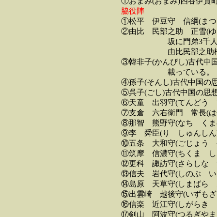
①おまみ(おまみ)四谷伊賀
脇役陣
①松平 伊豆守 信綱(ま
②由比 民部之助 正雪(
坂に門弟3千人の大道
由比民部之助橘正雪
③韓非子(かんぴし)古代
載っている。
④孫子(そんし)古代中国の
⑤呉子(ごし)古代中国の思
⑥天童 出羽守(てんどう 
⑦支倉 六右衛門 常長(
⑧那智 熊野守(なち くま
⑨李 舜臣(り しゅんし
⑩五条 大和守(ごじょう 
⑪筑摩 信濃守(ちくま し
⑫更科 諏訪守(さらしな 
⑬信夫 岩代守(しのぶ い
⑭島原 天草守(しまばら 
⑮出雲崎 越後守(いずもざ
⑯信楽 近江守(しがらき 
⑰剣山 阿波守(つるぎやま