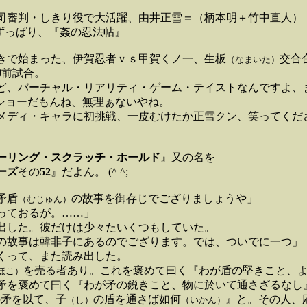
審判・しきり役で大活躍、由井正雪＝（柄本明＋竹中直人）
出ずっぱり、『姦の忍法帖』
で始まった、伊賀忍者ｖｓ甲賀くノ一、生板
交合
（なまいた）
御前試合。
、バーチャル・リアリティ・ゲーム・テイストなんですよ、
ショーだもんね、無理ぁないやね。
ディ・キャラに初挑戦、一皮むけたか正雪クン、笑ってくだ
ーリング・スクラッチ・ホールド
』又の名を
ーズ
その
52
』だよん。 (^ ^;
矛盾
の故事を御存じでござりましょうや」
（むじゅん）
っておるが。……」
した。彼だけは少々たいくつもしていた。
故事は韓非子にあるのでござります。では、ついでに一つ」
って、また読み出した。
を売る者あり。これを褒めて曰く『わが盾の堅きこと、
ほこ）
を褒めて曰く『わが矛の鋭きこと、物に於いて通さざるなし
の矛を以て、子
の盾を通さば如何
』と。その人、
（し）
（いかん）