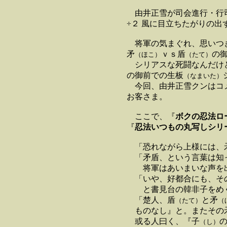
由井正雪が司会進行・行司
÷２ 風に目立ちたがりの
将軍の気まぐれ、思いつき
矛
ｖｓ盾
の
（ほこ）
（たて）
シリアスな死闘なんだけど
の御前での生板
（なまいた）
今回、由井正雪クンはコメ
お客さま。
ここで、『
ボクの忍法ロ
『
忍法いつもの丸写しシリ
「恐れながら上様には、
「矛盾、という言葉は知
将軍はあいまいな声を出
「いや、好都合にも、その
と書見台の韓非子をめく
「楚人、盾
と矛
（たて）
（
ものなし』と。またその矛
或る人曰く、『子
（し）