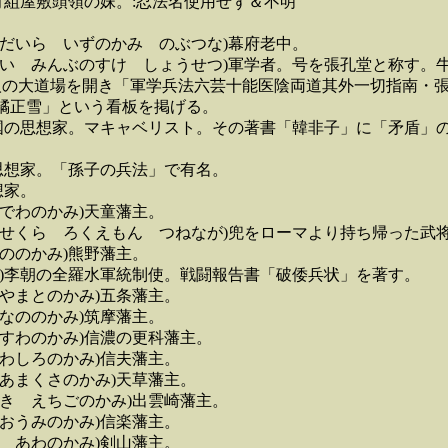
町組屋敷頭領の妹。:忍法名使用せず＆不明
つだいら いずのかみ のぶつな)幕府老中。
ゆい みんぶのすけ しょうせつ)軍学者。号を張孔堂と称す。
場を開き「軍学兵法六芸十能医陰両道其外一切指南・張
」という看板を掲げる。
中国の思想家。マキャベリスト。その著書「韓非子」に「矛盾」
思想家。「孫子の兵法」で有名。
想家。
でわのかみ)天童藩主。
はせくら ろくえもん つねなが)兜をローマより持ち帰った武
ののかみ)熊野藩主。
ん)李朝の全羅水軍統制使。戦闘報告書「破倭兵状」を著す。
やまとのかみ)五条藩主。
なののかみ)筑摩藩主。
すわのかみ)信濃の更科藩主。
わしろのかみ)信夫藩主。
あまくさのかみ)天草藩主。
き えちごのかみ)出雲崎藩主。
おうみのかみ)信楽藩主。
 あわのかみ)剣山藩主。