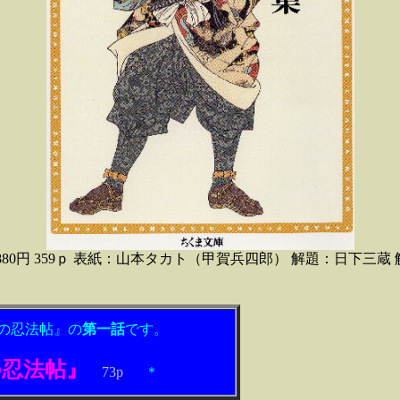
880円 359ｐ 表紙：山本タカト（甲賀兵四郎） 解題：日下三蔵
の忍法帖』の
第一話
です。
の忍法帖』
73p
＊
.