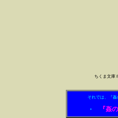
ちくま文庫 
それでは、『姦
『姦
＊