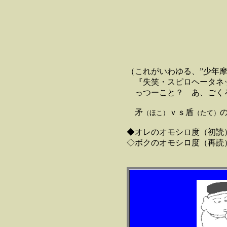
由井正
目立ちた
＊
（これがいわゆる、”少年
『失笑・スピロヘータネッ
っつーこと？ あ、ごくろ
矛
ｖｓ盾
（ほこ）
（たて）
◆オレのオモシロ度（初読
◇ボクのオモシロ度（再読
2004.11