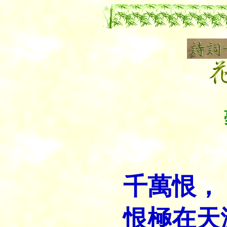
唐
千萬恨，
恨極在天