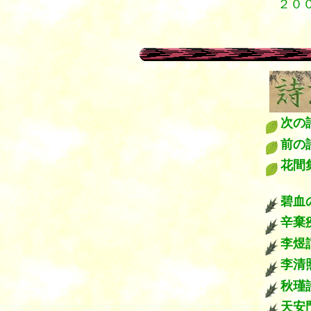
２０
２
３
漢詩 唐詩 漢詩 宋詞 漢詩 唐詩 漢詩 宋詞
次
前
花間
***
碧血
辛棄
李煜
李清
秋瑾
天安