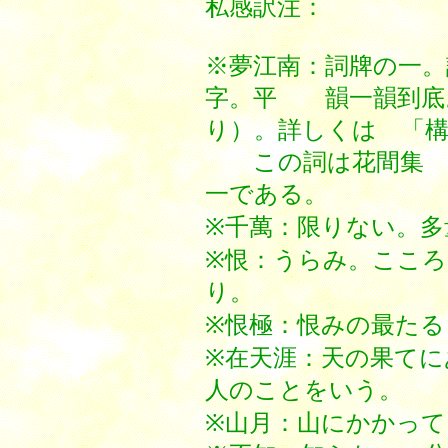
私感訳注：
※夢江南：詞牌の一。
字。平 韻一韻到底
り）。詳しくは 「
この詞は花間集 第
一である。
※千萬：限りない。多
※恨：うらみ。ここ
り。
※恨極：恨みの最たる
※在天涯：天の果て
人のことをいう。
※山月：山にかかって