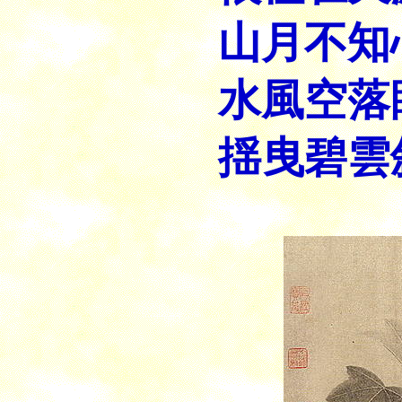
山月不知
水風空落
揺曳碧雲