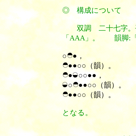
◎ 構成
双調 二十七字。
「AAA」。 韻脚:
○
●
，
●●○○
（韻）。
●
○○
●●，
○
●●○○
（韻）。
●●○○
（韻）。
となる。