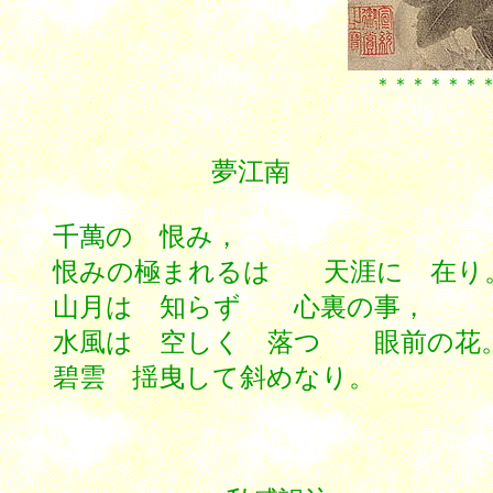
＊＊＊＊＊＊＊＊
夢江南
千萬の 恨み，
恨みの極まれるは 天涯に 在り
山月は 知らず 心裏の事，
水風は 空しく 落つ 眼前の花
碧雲 揺曳して斜めなり。
********