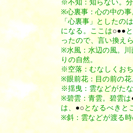
※不知：知らない。
※心裏事：心の中の事
「心裏事」としたの
になる。ここは
○●●
ったので、言い換え
※水風：水辺の風。川
りの自然。
※空落：むなしくお
※眼前花：目の前の花
※揺曳：雲などがた
※碧雲：青雲。碧雲は
は、
●○
となるべきと
※斜：雲などが渡る時