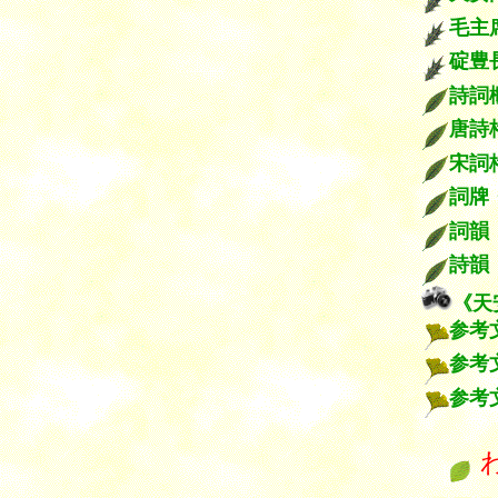
毛主
碇豊
詩
唐
宋詞
詞牌
詞韻
詩韻
《天
参考
参考
参考