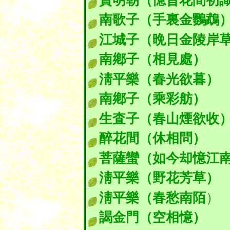
賀明朝（憶昔花間初
南歌子（手裏金鸚鵡
江城子（晩日金陵岸
南鄕子（相見處）
淸平樂（春光欲暮）
南鄕子（乘彩舫）
生査子（春山煙欲收
醉花間（休相問）
菩薩蠻（如今却憶江
淸平樂（野花芳草）
淸平樂（春愁南陌
謁金門（空相憶）