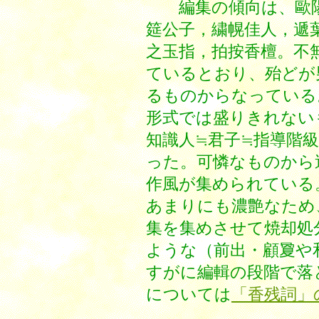
編集の傾向は、歐陽
筵公子，繍幌佳人，遞
之玉指，拍按香檀。不
ているとおり、殆どが
るものからなっている
形式では盛りきれない
知識人≒君子≒指導階
った。可憐なものから
作風が集められている
あまりにも濃艶なため
集を集めさせて焼却処
ような（前出・顧夐や
すがに編輯の段階で落
については
「香残詞」