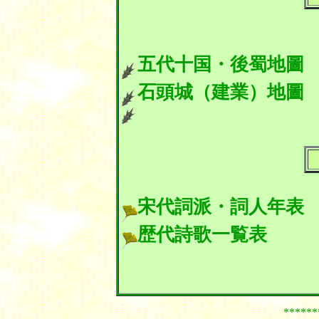
五代十国・後蜀地圖
石頭城（建業）地圖
宋代詞派・詞人年表
歴代詩歌一覧表
菩薩蛮 菩薩蛮 菩薩
******