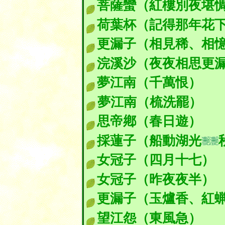
菩薩蠻（紅樓別夜堪
荷葉杯（記得那年花
更漏子（相見稀、相
浣溪沙（夜夜相思更
夢江南（千萬恨）
夢江南（梳洗罷
思帝鄕（春日遊）
採蓮子（船動湖光
女冠子
（四月十七
女冠子（昨
更漏子（玉爐香、紅
望江怨（東風急）