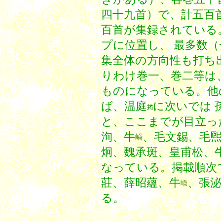
四十九首）で、計五百
百首が集録されている
プに位置し、 最多数
集全体の方向性も打ち
りわけ巻一、巻二等は
ものになっている。他
ば、温庭
に次いでは 
と、ここまでが目立っ
洵、牛
、毛文錫、毛
炯、魏承斑、皇甫松、牛
なっている。掲載順次
莊、薛昭蘊、牛
、張
る。
欧陽烱