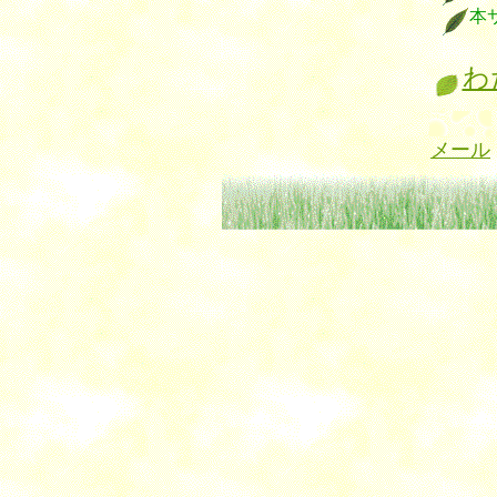
本
わ
メール