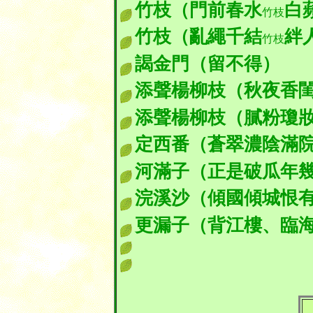
竹枝（門前春水
白
竹枝
竹枝（亂繩千結
絆
竹枝
謁金門（留不得）
添聲楊柳枝（秋夜香
添聲楊柳枝（膩粉瓊
定西番（蒼翠濃陰滿
河滿子（正是破瓜年
浣溪沙（傾國傾城恨
更漏子（背江樓、臨