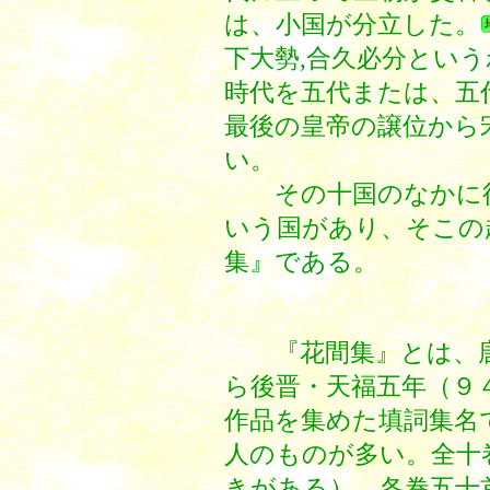
は、小国が分立した。
下大勢,合久必分とい
時代を五代または、五
最後の皇帝の譲位から
い。
その十国のなかに後
いう国があり、そこの
集』である。
『花間集』とは、唐
ら後晋・天福五年（９
作品を集めた填詞集名
人のものが多い。全十
きがある）、各巻五十