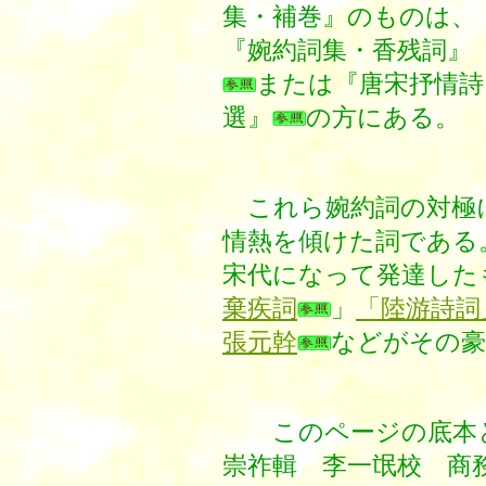
集・補巻』のものは、
『婉約詞集・香残詞』
または『唐宋抒情詩
選』
の方にある。
これら婉約詞の対極
情熱を傾けた詞である
宋代になって発達した
棄疾詞
」
「陸游詩詞
張元幹
などがその豪
このページの底本と
崇祚輯 李一氓校 商