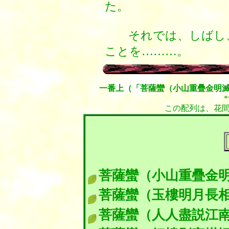
た。
それでは、しばし、
ことを………。
一番上（「菩薩蠻（小山重疊金明
*
この配列は、花
菩薩蠻（小山重疊金
菩薩蠻（玉樓明月長
菩薩蠻（人人盡説江