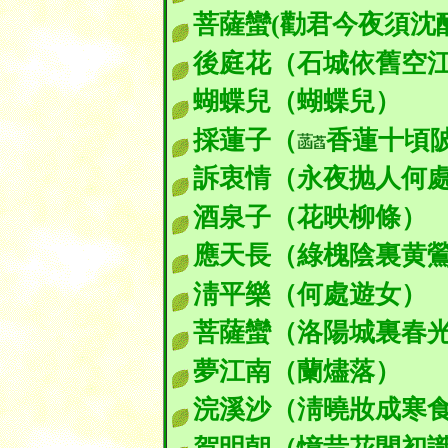
菩薩蠻(勸君今夜須沈醉
後庭花（石城依舊空
蝴蝶兒（蝴蝶兒）
採蓮子（
香蓮十頃
訴衷情（永夜抛人何
酒泉子（花映柳條）
應天長（綠槐陰裏黄
淸平樂（何處遊女）
菩薩蠻（洛陽城裏春
夢江南（蘭燼落）
浣溪沙（淸曉妝成寒