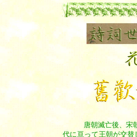
花間 集
唐朝滅亡後、宋朝が
代に亘って王朝が交替