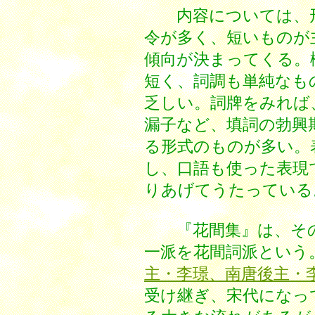
内容については、形
令が多く、短いものが
傾向が決まってくる。
短く、詞調も単純なも
乏しい。詞牌をみれば
漏子など、填詞の勃興
る形式のものが多い。
し、口語も使った表現
りあげてうたっている
『花間集』は、その
一派を花間詞派という
主・李璟、南唐後主・
受け継ぎ、宋代になっ