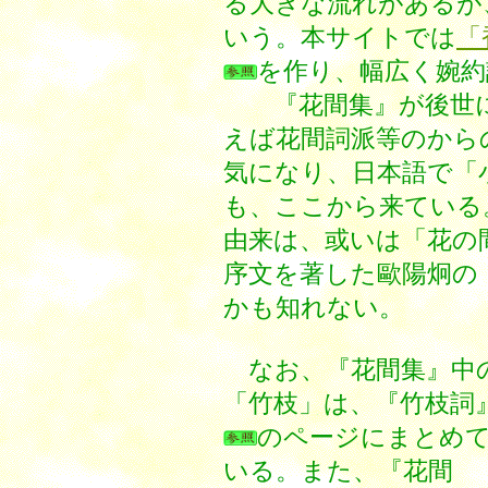
る大きな流れがあるが
いう。本サイトでは
「
を作り、幅広く婉約
『花間集』が後世に
えば花間詞派等のから
気になり、日本語で「
も、ここから来ている
由来は、或いは「花の
序文を著した歐陽炯の
かも知れない。
なお、『花間集』中
「竹枝」は、『竹枝詞
のページにまとめ
いる。また、『花間