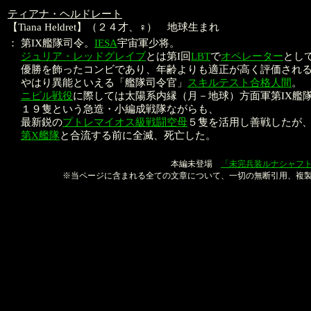
ティアナ・ヘルドレート
【Tiana Heldret】（２４才、♀） 地球生まれ
：
第IX艦隊司令。
IESA
宇宙軍少将。
ジュリア・レッドグレイブ
とは第I回
LBT
で
オペレーター
とし
優勝を飾ったコンビであり、年齢よりも適正が高く評価され
やはり異能といえる「艦隊司令官」
スキルテスト合格人間
。
ニビル戦役
に際しては太陽系内縁（月－地球）方面軍第IX艦
１９隻という急造・小編成戦隊ながらも、
最新鋭の
プトレマイオス級戦闘空母
５隻を活用し善戦したが
第X艦隊
と合流する前に全滅、死亡した。
本文：金子良馬、山口恭史
本編未登場
「未完兵装ルナシャフ
※当ページに含まれる全ての文章について、一切の無断引用、複