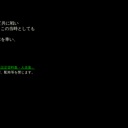
て共に戦い
るこの当時としても
隊を率い、
、
ト設定資料集・人名集」
製、配布等を禁じます。