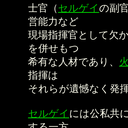
士官（
セルゲイ
の副
営能力など
現場指揮官として欠
を併せもつ
希有な人材であり、
指揮は
それらが遺憾なく発
セルゲイ
には公私共
する一方、