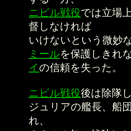
ニビル戦役
では立場
督しなければ
いけないという微妙
ミール
を保護しきれ
イ
の信頼を失った。
ニビル戦役
後は除隊し
ジュリアの艦長、船
れ、