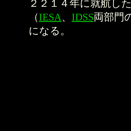
２２１４年に就航し
（
IESA
、
IDSS
両部門
になる。