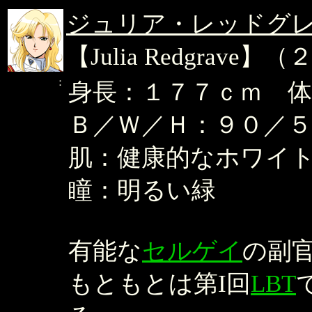
ジュリア・レッドグ
【Julia Redgra
：
身長：１７７ｃｍ 体
Ｂ／Ｗ／Ｈ：９０／５
肌：健康的なホワイ
瞳：明るい緑
有能な
セルゲイ
の副
もともとは第I回
LBT