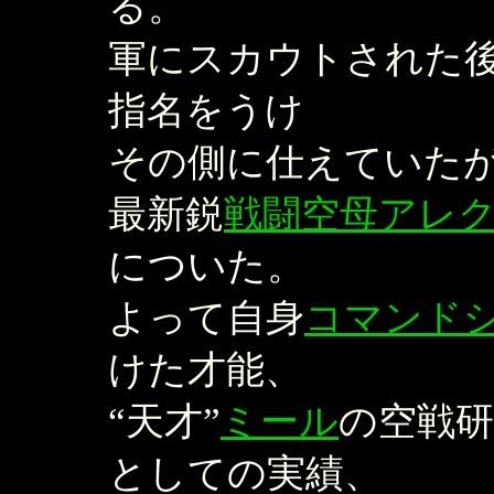
る。
軍にスカウトされた
指名をうけ
その側に仕えていた
最新鋭
戦闘空母アレ
についた。
よって自身
コマンド
けた才能、
“天才”
ミール
の空戦
としての実績、