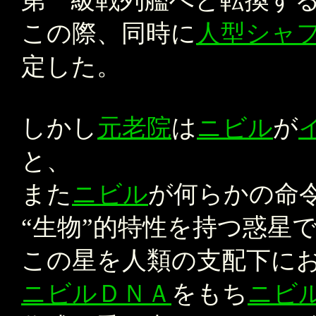
第一級戦列艦へと転換す
この際、同時に
人型シャ
定した。
しかし
元老院
は
ニビル
が
と、
また
ニビル
が何らかの命
“生物”的特性を持つ惑星
この星を人類の支配下に
ニビルＤＮＡ
をもち
ニビ