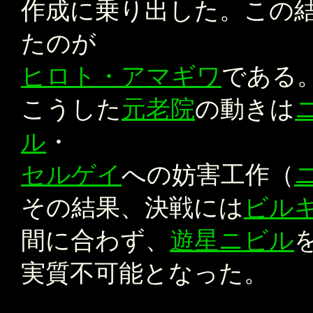
作成に乗り出した。この
たのが
ヒロト・アマギワ
である
こうした
元老院
の動きは
ル
・
セルゲイ
への妨害工作（
その結果、決戦には
ビル
間に合わず、
遊星ニビル
実質不可能となった。