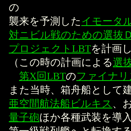
の
襲来を予測した
イモータ
対ニビル戦のための選抜
プロジェクトLBT
を計画
（この時の計画による
選
第X回LBT
の
ファイナリ
また当時、箱舟船として
亜空間航法船ビルキス
、
量子砲
ほか各種武装を導