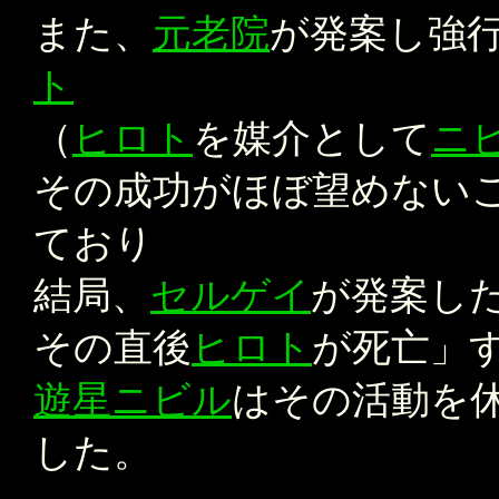
また、
元老院
が発案し強
ト
（
ヒロト
を媒介として
ニ
その成功がほぼ望めない
ており
結局、
セルゲイ
が発案し
その直後
ヒロト
が死亡」
遊星ニビル
はその活動を
した。