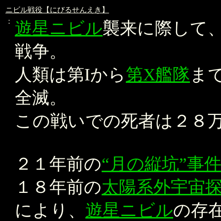
ニビル戦役【にびるせんえき】
：
遊星ニビル
襲来に際して
戦争。
人類は第Iから
第X艦隊
ま
全滅。
この戦いでの死者は２８
２１年前の
“月の縦坑”事
１８年前の
太陽系外宇宙
により、
遊星ニビル
の存