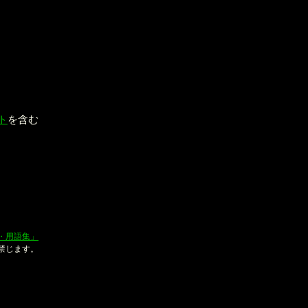
ト
を含む
口恭史
・用語集」
禁じます。