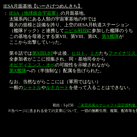
IESA月面基地【いーさげつめんきち】
：
IESA（地球統合宇宙軍）
の月面基地。
太陽系内にある人類の宇宙軍基地の中では
最大の規模と設備を誇り、上空のIESA月軌道ステーション
（艦隊ドック）と連携して
ニビル戦役
に参加した艦隊のうち
この基地を母港とする第VII、第VIII、第IX、
第X艦隊
が
ここから出撃していった。
第６話では
第X回LBT
中止後、
ヒロト
、
ミカ
たち
ファイナリス
全参加者がここに招集され、同・基地司令から
オビディエンス・オペ
の可能性を示唆されながら
第X艦隊
への（半強制な）配属を告げられた。
なお、当然ながらここには（軍用ではない）
一般の
シャトル
や
ルナカート
を使って入ることはできない。
本文：金子良馬、山
初出：I-p156
「未完兵装ルナシャフト設定資料集
※当ページに含まれる全ての文章について、一切の無断引用、複製、配布等を