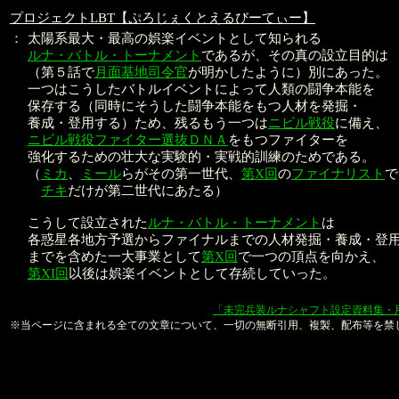
プロジェクトLBT【ぷろじぇくとえるびーてぃー】
：
太陽系最大・最高の娯楽イベントとして知られる
ルナ・バトル・トーナメント
であるが、その真の設立目的は
（第５話で
月面基地司令官
が明かしたように）別にあった。
一つはこうしたバトルイベントによって人類の闘争本能を
保存する（同時にそうした闘争本能をもつ人材を発掘・
養成・登用する）ため、残るもう一つは
ニビル戦役
に備え、
ニビル戦役ファイター選抜ＤＮＡ
をもつファイターを
強化するための壮大な実験的・実戦的訓練のためである。
（
ミカ
、
ミール
らがその第一世代、
第X回
の
ファイナリスト
で
チキ
だけが第二世代にあたる）
こうして設立された
ルナ・バトル・トーナメント
は
各惑星各地方予選からファイナルまでの人材発掘・養成・登
までを含めた一大事業として
第X回
で一つの頂点を向かえ、
第XI回
以後は娯楽イベントとして存続していった。
本文：金子良馬、山口恭史
「未完兵装ルナシャフト設定資料集・
※当ページに含まれる全ての文章について、一切の無断引用、複製、配布等を禁