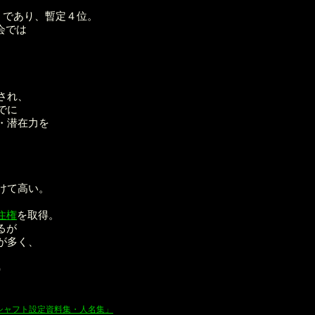
）であり、暫定４位。
会では
。
され、
でに
・潜在力を
。
けて高い。
住権
を取得。
るが
が多く、
）
：金子良馬、山口恭史
シャフト設定資料集・人名集」