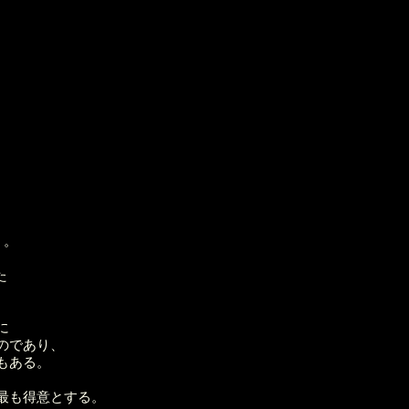
）。
た
に
のであり、
もある。
最も得意とする。