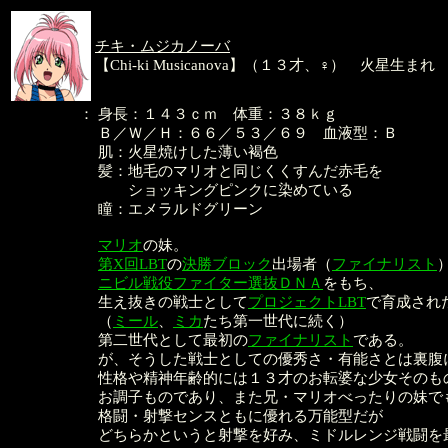
チキ・ムジカノーバ
【Chi-ki Musicanova】（１３才、♀） 火星生まれ
：
身長：１４３ｃｍ 体重：３８ｋｇ
Ｂ／Ｗ／Ｈ：６６／５３／６９ 血液型：Ｂ
肌：火星焼けした薄い褐色
髪：地毛のマリオと同じくくすんだ赤毛を
ショッキングピンクに染めている
瞳：エメラルドグリーン
マリオ
の妹。
第X回LBT
の
決勝ブロック
出場者（
ファイナリスト
ニビル戦役ファイター選抜ＤＮＡ
をもち、
生え抜きの戦士として
プロジェクトLBT
で育成され
（
ミール
、
ミカ
たち第一世代に続く）
第二世代として最初の
ファイナリスト
である。
が、そうした戦士としての優秀さ・有能さとは裏腹
性格や精神年齢的には１３才のお転婆な少女そのも
お調子ものであり、また兄・マリオべったりの妹で
格闘・射撃センスともに優れる万能型だが
どちらかというと射撃を好み、ミドルレンジ戦闘を