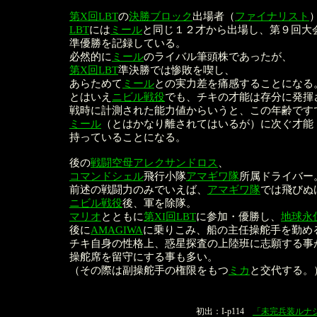
第X回LBT
の
決勝ブロック
出場者（
ファイナリスト
LBT
には
ミール
と同じ１２才から出場し、第９回大
準優勝を記録している。
必然的に
ミール
のライバル筆頭株であったが、
第X回LBT
準決勝では惨敗を喫し、
あらためて
ミール
との実力差を痛感することになる
とはいえ
ニビル戦役
でも、チキの才能は存分に発揮
戦時に計測された能力値からいうと、この年齢です
ミール
（とはかなり離されてはいるが）に次ぐ才能
持っていることになる。
後の
戦闘空母アレクサンドロス
、
コマンドシェル
飛行小隊
アマギワ隊
所属ドライバー
前述の戦闘力のみでいえば、
アマギワ隊
では飛びぬ
ニビル戦役
後、軍を除隊。
マリオ
とともに
第XI回LBT
に参加・優勝し、
地球永
後に
AMAGIWA
に乗りこみ、船の主任操舵手を勤め
チキ自身の性格上、惑星探査の上陸班に志願する事
操舵席を留守にする事も多い。
（その際は副操舵手の権限をもつ
ミカ
と交代する。
本文
初出：I-p114
「未完兵装ルナ