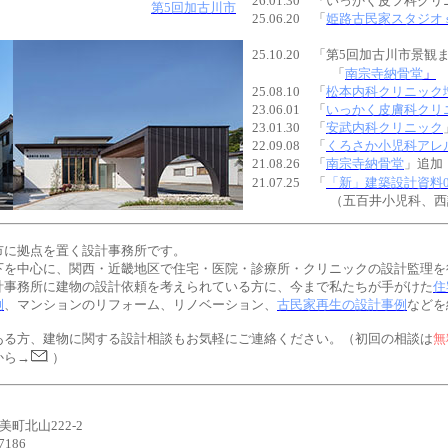
26.01.30
「いっかく皮フ科クリ
第5回加古川市
25.06.20
「
姫路古民家スタジオ shar
25.10.20
「
第5回加古川市景観ま
「
南宗寺納骨堂
」
25.08.10
「
松本内科クリニック
23.06.01
「
いっかく皮膚科クリ
23.01.30
「
安武内科クリニック
22.09.08
「
くろさか小児科アレ
21.08.26
「
南宗寺納骨堂
」追加
21.07.25
「
「新」建築設計資料0
（五百井小児科、西詰
市に拠点を置く設計事務所です。
下を中心に、関西・近畿地区で住宅・医院・診療所・クリニックの設計監理を
計事務所に建物の設計依頼を考えられている方に、今まで私たちが手がけた
住
例
、マンションのリフォーム、リノベーション、
古民家再生の設計事例
などを
ある方、建物に関する設計相談もお気軽にご連絡ください。（初回の相談は
無
から→
）
美町北山
222-2
7186