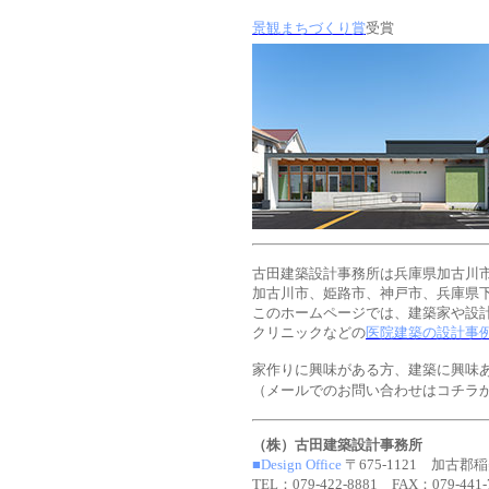
景観まちづくり賞
受賞
古田建築設計事務所は兵庫県加古川
加古川市、姫路市、神戸市、兵庫県
このホームページでは、建築家や設
クリニックなどの
医院建築の設計事
家作りに興味がある方、建築に興味
（メールでのお問い合わせはコチラ
（株）古田建築設計事務所
■
Design Office
〒
675-1121
加古郡稲
TEL
：
079-422-8881
FAX
：
079-441-