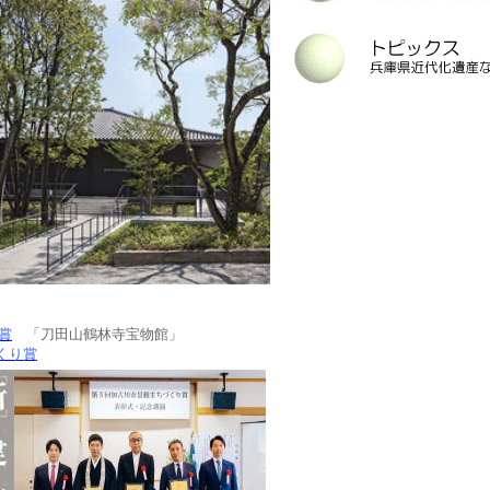
賞
「刀田山鶴林寺宝物館」
くり賞