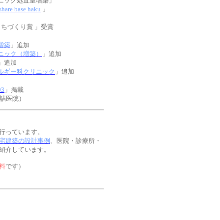
ニック処置室増築」
e base haku
」
ちづくり賞 」受賞
増築
」追加
ニック（増築）
」追加
」追加
ルギー科クリニック
」追加
3
」掲載
医院）
行っています。
宅建築の設計事例
、医院・診療所・
紹介しています。
料
です）