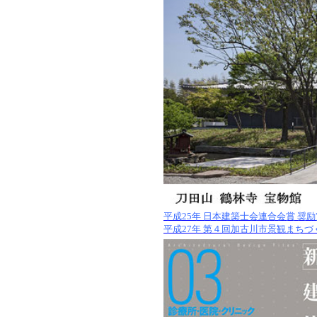
平成25
年
日本建築士会連合会賞
奨励
平成27
年
第４回加古川市景観まちづ