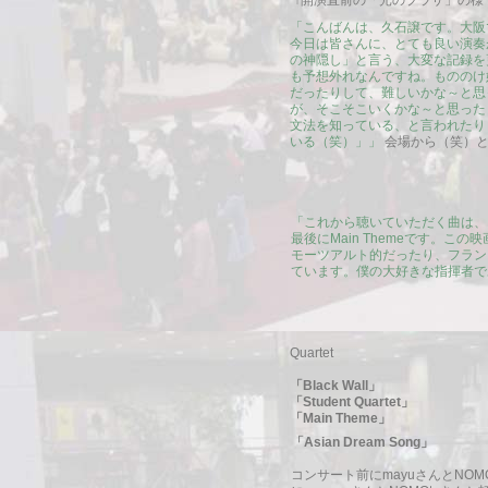
↑開演直前の「光のプラザ」の様
「こんばんは、久石譲です。大阪
今日は皆さんに、とても良い演奏
の神隠し」と言う、大変な記録を
も予想外れなんですね。もののけ
だったりして、難しいかな～と思
が、そこそこいくかな～と思った
文法を知っている、と言われたり
いる（笑）」」
会場から（笑）と
「これから聴いていただく曲は、そのカル
最後にMain Themeです。
モーツアルト的だったり、フラン
ています。僕の大好きな指揮者で
Quartet
「Black Wall」
「Student Quartet」
「Main Theme」
「Asian Dream Song」
コンサート前にmayuさんとNO