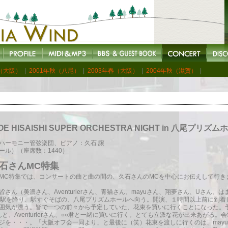
秋（大阪）
|
2001年秋（八尾）
|
2003年春（大阪）
|
2004年秋（滋賀）
|
E HISAISHI SUPER ORCHESTRA NIGHT in 八尾プリズム
ハーモニー管弦楽団、ピアノ：久石 譲
ル）（座席数：1440）
石さんMC特集
MC特集では、コンサートの曲と曲の間の、久石さんのMCを中心にお伝えして行き
ん（美濃さん、Aventurierさん、青猫さん、mayuさん、翔夢さん、Uさん、はま
尾駅を降り、駅すぐそばの、八尾プリズムホールへ向う。開演、１時間以上前に到着
囲気が漂う。皆で一つの前々から予定していた、花束を買いに行くことになった。
んと、Aventurierさん、○○君と一緒に買いに行く。とても立派な花が出来あがる
ジを・・・。「大阪オフ会一同より」と最後に（笑）花束を渡しに行くのは、mayuさ