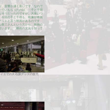
が、音響が凄く良いです。なので
いていもらったのは、「千と千尋
もそうだったのですが、大体いつ
、今回の千と千尋も、映像が奇抜
テットと言う映画があるのです
山善三さんという方から、映画の
言います。「映画の文法を知って
ワイエでの久石譲グッズの販売