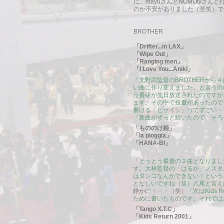
に、mayuさんとNOMOtyさ
のか不安がありました（苦笑）で
BROTHER
「Drifter...in LAX」
「Wipe Out」
「Ranging men」
「I Love You...Aniki」
「北野武監督のBROTHERか
い曲に作り変えました。と言うの
う番組が先日放送されたのですが、僕
ます。その中で投書があったので
書ける「ヒサイシ」ってずごい・
「新曲がずっと続いたので、そろ
「もののけ姫」
「la pioggia」
「HANA-BI」
「とうとう最後の２曲となりました
す。大林監督の「はるか、ノスタ
はタンゴなんかできない！という
となしいですね（笑）八尾と言え
静かに・・・（笑）
「次はKid
ために書いたものです。それでは
「Tango X.T.C」
「Kids Return 2001」