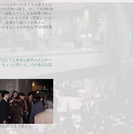
ージにはオーケストラも皆さんは
の方向へ向う。そしてNOMOty
手！福島うつくしま未来博で約２
笑いだったそうです（苦笑）つづい
てて、会場から続々とお客さん
ールまえにもかかわらずほぼ全員
ランスではとても有名な歌手の人がテー
。ちょっと恐いところがあるお話
待ちに応える久石さん