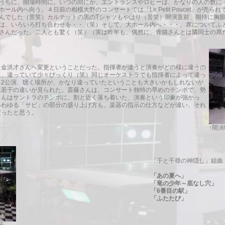
うちに、開場時間に。いつの間にか、エントランスやロビーは、かなりの人の数に
ル内へ向う。４日前の相模大野のコンサートでは「Le Petit Poucet」が売
んでした（苦笑）カルテットの黒のTシャツもやはり（苦笑）開演直前、期待に胸
は、いろいろ打ち合わせを・・（笑）そして、大ホール内へ・・・。席についてふ
さんだった。二人とも驚く（笑）（実は昨年も、偶然に、青猫さんとは隣同士の席
、金洪才さんへ変更ということだった。指揮者が違うと演奏がどの様に違うの
に、違っていて少々びっくり（笑）同じオーケストラでも指揮者によって違っ
（2公演、聴く場所が、かなり違っていたということも大きいかもしれないが
に若干の違いが見られた。斎藤さんは、コンサート独特の早めのテンポで、勢
さんはサントラのテンポに、割と近く落ち着いた、演奏という印象が強かっ
いわゆる「サビ」の部分の盛り上げ方も、楽器の指示の仕方などが違い、それ
だったと思う。
↑開
「千と千尋の神隠し」組曲
「あの夏へ」
「竜の少年～底なし穴」
「6番目の駅」
「ふたたび」