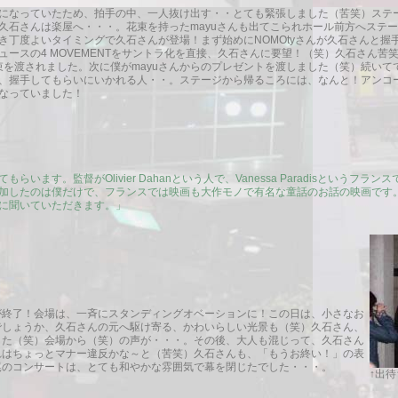
になっていたため、拍手の中、一人抜け出す・・とても緊張しました（苦笑）ステ
久石さんは楽屋へ・・・。花束を持ったmayuさんも出てこられホール前方へステージ
き丁度よいタイミングで久石さんが登場！まず始めにNOMOtyさんが久石さんと握
ュースの4 MOVEMENTをサントラ化を直接、久石さんに要望！（笑）久石さん苦
花束を渡されました。次に僕がmayuさんからのプレゼントを渡しました（笑）続い
、握手してもらいにいかれる人・・。ステージから帰るころには、なんと！アンコ
なっていました！
います。監督がOlivier Dahanという人で、Vanessa Paradisというフ
加したのは僕だけで、フランスでは映画も大作モノで有名な童話のお話の映画です
に聞いていただきます。」
が終了！会場は、一斉にスタンディングオベーションに！この日は、小さなお
でしょうか、久石さんの元へ駆け寄る、かわいらしい光景も（笑）久石さん、
した（笑）会場から（笑）の声が・・・。その後、大人も混じって、久石さん
れはちょっとマナー違反かな～と（苦笑）久石さんも、「もうお終い！」の表
尾のコンサートは、とても和やかな雰囲気で幕を閉じたでした・・・。
↑出