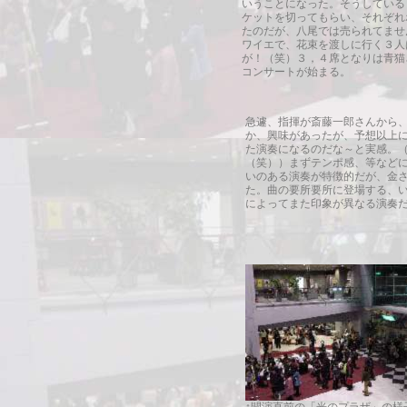
いうことになった。そうしている
ケットを切ってもらい、それぞれホー
たのだが、八尾では売られてませ
ワイエで、花束を渡しに行く３人
が！（笑）３，４席となりは青猫
コンサートが始まる。
急遽、指揮が斎藤一郎さんから
か、興味があったが、予想以上
た演奏になるのだな～と実感。
（笑））まずテンポ感、等など
いのある演奏が特徴的だが、金
た。曲の要所要所に登場する、
によってまた印象が異なる演奏