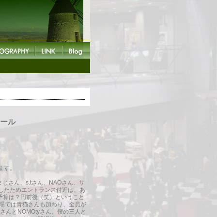
ホール
ます。
じさん、s.tさん、NAOさん、サ
したためエントランス付近は、あ
予算は？円前後（笑）ということ
。会場では青猫さんも加わり、全員が
んとNOMOtyさん、僕の三人と