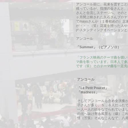
アンコール前に、花束を渡すこと
残っているが、指揮の金さんと、
さんと合流しステージへ、そのと
ヶ月間上映された久石さんプロデ
てmayuさんが（１番初めの）
が・・・（笑）花束を持った人や
のスタンディングオベーションと
アンコール
「Summer」（ピアノソロ）
「フランス映画のテーマ曲を聴いてもら
マ曲を歌っています。日本人で参
です（笑）そのテーマ曲を一足先
アンコール
「Le Petit Poucet」
「Madness」
そしてアンコールも含め全演奏
子さんが多く、５，６人だった
一人一人の頭をなでられていま
の元へ駆け寄る風景も（爆）こ
情（苦笑）そんなこんなで、八