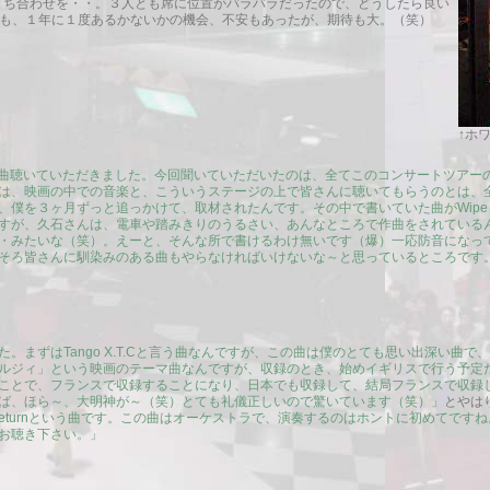
んと打ち合わせを・・。３人とも席に位置がバラバラだったので、どうしたら良い
も、１年に１度あるかないかの機会、不安もあったが、期待も大。（笑）
↑ホ
ら４曲聴いていただきました。今回聞いていただいたのは、全てこのコンサートツアー
は、映画の中での音楽と、こういうステージの上で皆さんに聴いてもらうのとは、
を３ヶ月ずっと追っかけて、取材されたんです。その中で書いていた曲がWipe Out 
すが、久石さんは、電車や踏みきりのうるさい、あんなところで作曲をされている
・みたいな（笑）。えーと、そんな所で書けるわけ無いです（爆）一応防音になっ
そろ皆さんに馴染みのある曲もやらなければいけないな～と思っているところです
。まずはTango X.T.Cと言う曲なんですが、この曲は僕のとても思い出深い曲
ルジィ」という映画のテーマ曲なんですが、収録のとき、始めイギリスで行う予定
ことで、フランスで収録することになり、日本でも収録して、結局フランスで収録
ば、ほら～、大明神が～（笑）とても礼儀正しいので驚いています（笑）」
とやは
s Returnという曲です。この曲はオーケストラで、演奏するのはホントに初めてで
お聴き下さい。」