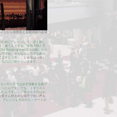
ワイエから垣間見える開演前の会場
のためにアレンジして、全く新し
全く違うんですね。情熱大陸と言
Ranging men辺りの曲になり
んですね。そんなところでも曲が
てますし（笑）」
と会場は（笑）
。もののけ姫からいきます。」
で、コンサートでは必ず演奏する曲で
だったんです。でも、イギリス人
したんです。」「皆さん今日はお
り皆さん控えめな様子で笑い声も
すね。アレンジも今日のコンサートの