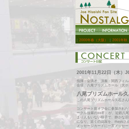
|
2000年春（大阪）
|
2001年
2001年11月22日（木）JO
指揮：金洪才、演奏：関西フィル
会場：八尾プリズムホール（大ホー
八尾プリズムホール久
この八尾プリズムホール久石さん
コンサート前オフ会に参加された皆さ
ークル後輩の○○君）が、近鉄八
まり人もいない様子で、静かな雰
になり、近くの花屋を、mayuさ
メッセージカードに一言メッセー