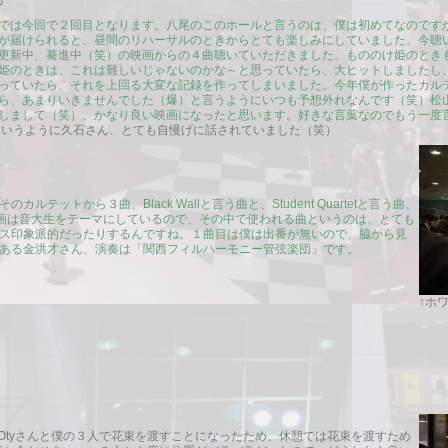
子
では今回で２回目となります。八尾のこのホールと言うのは、僕は初めてなのです
が届けられると、昼間のリハーサルのときからとても楽しみにしていました。今聴
更新中、驀進中（笑）の映画からの４曲聴いていただきました。もののけ姫のとき
姫のときは、これは難しいじゃないのかな～と思っていたら、大ヒットしましたし
っていたら、それを上回る大変な記録を作ってしまいました。今年僕が作ったカル
ら、あまりいきませんでした（爆）と言うようにいつも予想外れなんです（笑）松
しまして（笑）、かなり良い映画になったと思います。好きな言葉なのでもう一度
いうように久石さん、とても自慢げに話されていました（笑）
テットから３曲、Black Wallと言う曲と、Student Quartetと言う曲、
この映画は音大生をテーマにしているので、その中で使われる曲というのは、とても
ス印象派的だったりするんですね。１曲目は僕は出番が無いので、脇から見
ある金洪才さん、演奏は「関西フィルハーモニー管弦楽団」です。
↑ホ
MOtyさんと僕の３人で花束を渡すことになったため、休憩では花束を渡すため