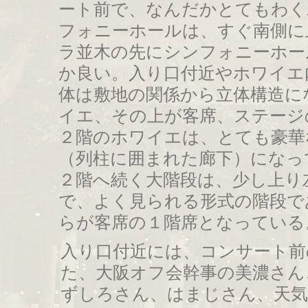
ート前で、なんだかとてもわく
フォニーホールは、すぐ南側に
ラ並木の先にシンフォニーホー
か良い。入り口付近やホワイエ
体は敷地の関係から立体構造に
イエ、その上が客席、ステージ
２階のホワイエは、とても豪華
（列柱に囲まれた廊下）になっ
２階へ続く大階段は、少し上り
で、よく見られる形式の階段で
らが客席の１階席となっている
入り口付近には、コンサート前
た、大阪オフ会幹事の美濃さん
ずしろさん、はまじさん、天気輪