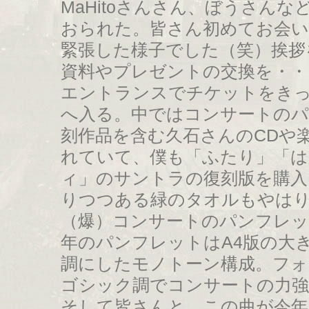
MaHitoさんさん、ぼうさん
おられた。皆さん初めてお会い
緊張した様子でした（笑）挨拶
資料やプレゼントの交換を・・
エントランスでチケットをき
へ入る。中ではコンサートの
刻作品を含む久石さんのCDや
れていて、僕も「ふたり」「
ィ」のサントラの復刻版を購入
りつつある緑のタオルもやは
（爆）コンサートのパンフレ
年のパンフレットはA4版の大
調にしたモノトーン構成。フォ
ゴシック調でコンサートの力強
そして皆さんと、この曲が今年