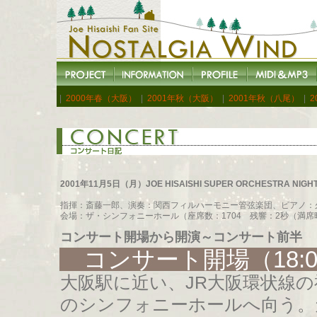
|
2000年春（大阪）
|
2001年秋（大阪）
|
2001年秋（八尾）
|
2
2001年11月5日（月）JOE HISAISHI SUPER ORCHESTRA N
指揮：斎藤一郎、演奏：関西フィルハーモニー管弦楽団、ピアノ：
会場：ザ・シンフォニーホール（座席数：1704 残響：2秒（満席
コンサート開場から開演～コンサート前半
コンサート開場（18:0
大阪駅に近い、JR大阪環状線
のシンフォニーホールへ向う。