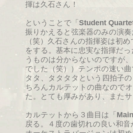
揮は久石さん！
ということで「
Student Quarte
振りかえると弦楽器のみの演奏
（笑）久石さんの指揮姿は初め
をする。基本に忠実な指揮だっ
うものは分からないのですが、
でした（笑））テンポの速い曲
タタ、タタタタという四拍子の
ちろんカルテットの曲なのでオ
た。とても厚みがあり、またサ
カルテットから３曲目は「
Mai
戻る。４度の歯切れの良い和音