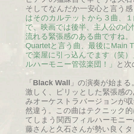
そしてなんだか一安心と言う
はそのカルテットから３曲、１曲目
で、映画では後半、主人公の心
流れる緊張感のある曲ですね。２曲
Quartetと言う曲、最後にMa
で楽屋に引っ込んでます（笑）
ルハーモニー管弦楽団！」
と次
「
Black Wall
」の演奏が始まる
激しく、ピリッとした緊張感の
みオーケストラバージョンが収
然違う。この曲はテクニック的
てしまう関西フィルハーモニー
藤さんと久石さんが勢い良くタ