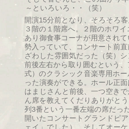
～といろいろ・・（笑）
開演15分前となり、そろそろ
３階の１階席へ。２階のホワイ
あり御食事コーナが用意されて
勢入っていて、コンサート前直
ざわした雰囲気だった（笑）シ
前後左右から取り囲むという、
式）のクラシック音楽専用ホー
った演奏ができる。ホール正面
はまじさんと前後、一つ空きで
ん席を教えてくだりありがとう
列3番という一番左端の席だっ
開いたコンサートグランドピア
ェイ」でした）、そしてオーケ