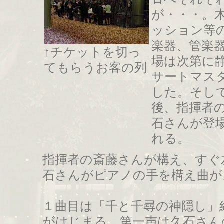
が・・・。
ッション等
楽器、管楽
↑チケットを切っ
場は次第に
てもらうお客の列
サートマス
した。そし
後、指揮者
石さんが登
れる。
指揮者の斎藤さんが構え、すぐ
石さんがピアノの手を構え曲が
１曲目は「千と千尋の神隠し」
がはじまる。第一声は久石さん