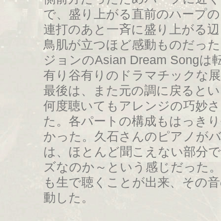
で、盛り上がる直前のハープの
連打のあと一斉に盛り上がる辺
鳥肌が立つほど感動ものだった
ジョンのAsian Dream So
有り谷有りのドラマチックな展
最後は、また元の調に戻るとい
何度聴いてもアレンジの巧妙さ
た。各パートの構成もはっきり
かった。久石さんのピアノがバ
は、ほとんど聞こえない部分
ズなのか～という感じだった
も生で聴くことが出来、その音
動した。