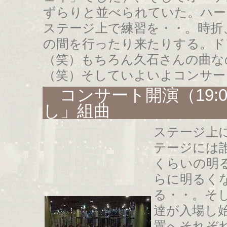
ずらりと並べられていた。ハー
ステージ上で練習を・・。時折
の間を行ったり来たりする。ド
（笑）もちろん久石さんの曲な
（笑）そしていよいよコンサー
コンサート開演（19:
し」組曲
ステージ上
テージには
くらいの明
らに明るく
る・・。そ
達が入場し
置へそれぞ