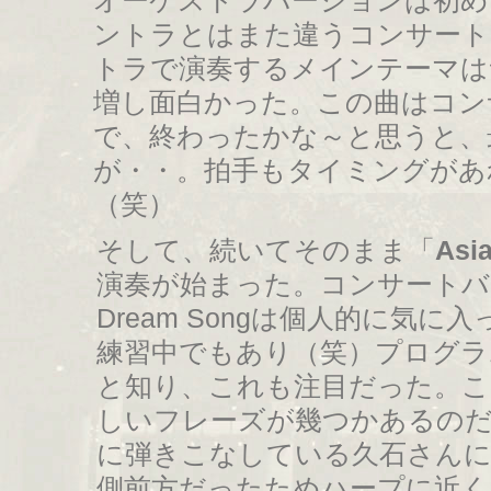
オーケストラバージョンは初め
ントラとはまた違うコンサート
トラで演奏するメインテーマは
増し面白かった。この曲はコン
で、終わったかな～と思うと、
が・・。拍手もタイミングがあ
（笑）
そして、続いてそのまま「
Asi
演奏が始まった。コンサートバー
Dream Songは個人的に気
練習中でもあり（笑）プログラ
と知り、これも注目だった。こ
しいフレーズが幾つかあるの
に弾きこなしている久石さんに
側前方だったためハープに近く