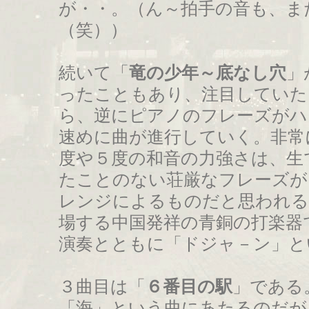
が・・。（ん～拍手の音も、ま
（笑））
続いて「
竜の少年～底なし穴
」
ったこともあり、注目していた
ら、逆にピアノのフレーズがハ
速めに曲が進行していく。非常
度や５度の和音の力強さは、生
たことのない荘厳なフレーズが
レンジによるものだと思われる
場する中国発祥の青銅の打楽器
演奏とともに「ドジャ－ン」と
３曲目は「
６番目の駅
」である
「海」という曲にあたるのだが