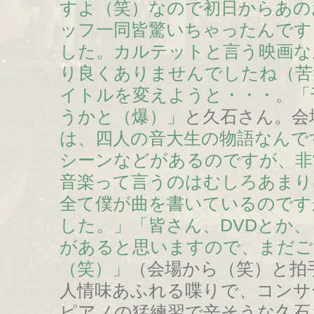
すよ（笑）なので初日からあの
ッフ一同皆驚いちゃったんです
した。カルテットと言う映画な
り良くありませんでしたね（苦
イトルを変えようと・・・。「
うかと（爆）」
と久石さん。会
は、四人の音大生の物語なんで
シーンなどがあるのですが、非
音楽って言うのはむしろあまり
全て僕が曲を書いているのです
した。」「皆さん、DVDとか
があると思いますので、まだご
（笑）」
（会場から（笑）と拍
人情味あふれる喋りで、コンサ
ピアノの猛練習で辛そうな久石