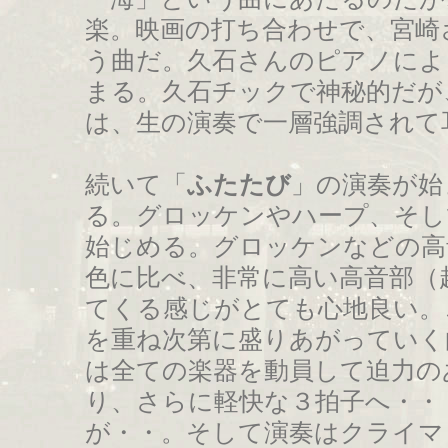
楽。映画の打ち合わせで、宮崎
う曲だ。久石さんのピアノによ
まる。久石チックで神秘的だが
は、生の演奏で一層強調されて
続いて「
ふたたび
」の演奏が始
る。グロッケンやハープ、そし
始じめる。グロッケンなどの高
色に比べ、非常に高い高音部（
てくる感じがとても心地良い。
を重ね次第に盛りあがっていく
は全ての楽器を動員して迫力の
り、さらに軽快な３拍子へ・・
が・・。そして演奏はクライマ