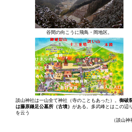
谷間の向こうに飛鳥・岡地区。
談山神社は一山全て神社（寺のこともあった）。
御破
は藤原鎌足公墓所（古墳）
がある。多武峰とはこの辺
を云う
（談山神