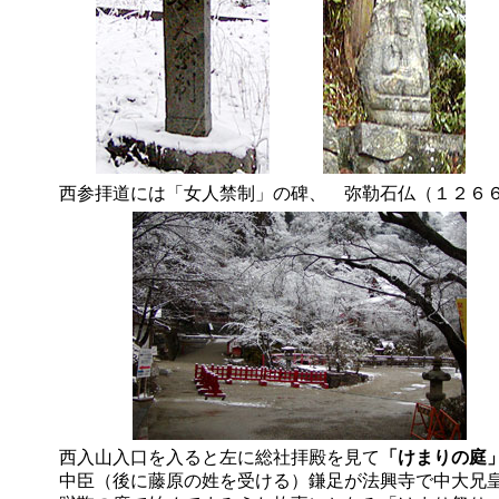
西参拝道には「女人禁制」の碑、 弥勒石仏（１２６
西入山入口を入ると左に総社拝殿を見て
「けまりの庭
中臣（後に藤原の姓を受ける）鎌足が法興寺で中大兄