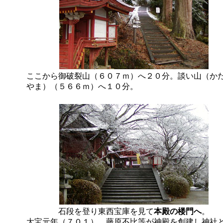
ここから御破裂山（６０７ｍ）へ２０分。談い山（か
やま）（５６６ｍ）へ１０分。
石段を登り東西宝庫を見て
本殿の楼門へ
。
大宝元年（７０１）、藤原不比等が神殿を創建し神社