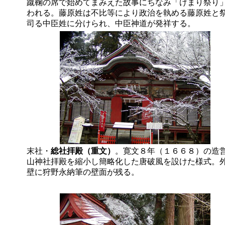
蹴鞠の席で始めてまみえた故事にちなみ「けまり祭り
われる。藤原姓は不比等により政治を執める藤原姓と
司る中臣姓に分けられ、中臣神道が発祥する。
末社・
総社拝殿（重文）
。寛文８年（１６６８）の造
山神社拝殿を縮小し簡略化した唐破風を設けた様式。
壁に狩野永納筆の壁面が残る。