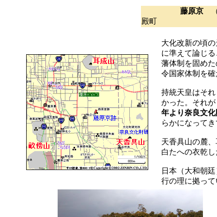
藤原京
殿町
大化改新の頃の
に準えて論じる
藩体制を固めた
令国家体制を確
持統天皇はそれ
かった。それが
年より奈良文化
らかになってき
天香具山の麓、
白たへの衣乾し
日本（大和朝廷
行の理に拠って