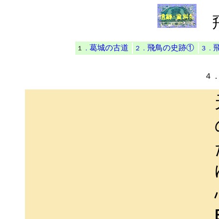
葛城の古道
飛鳥の史跡①
１
．
２．
３．
４