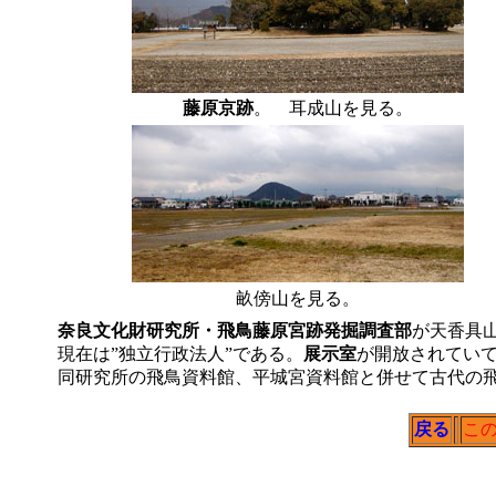
藤原京跡
。 耳成山を見る。
畝傍山を見る。
奈良文化財研究所・飛鳥藤原宮跡発掘調査部
が天香具
現在は”独立行政法人”である。
展示室
が開放されてい
同研究所の飛鳥資料館、平城宮資料館と併せて古代の
戻る
こ