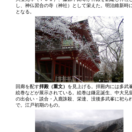
し、神仏習合の寺（神社）として栄えた。明治維新時
となる。
回廊を配す
拝殿（重文）
を見上げる。拝殿内には多武
絵巻などが展示されている。絵巻は鎌足誕生、中大兄
の出会い・談合・入鹿誅殺、栄達、没後多武峯に祀ら
で。江戸初期のもの。