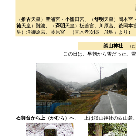
（
推古
天皇）豊浦宮・小墾田宮、（
舒明
天皇）岡本宮
徳
天皇）難波、（
斉明
天皇）板蓋宮、川原宮、後岡本
皇）浄御原宮、藤原宮 （直木孝次郎「飛鳥」より）
談山神社
（だ
この日は、早朝から雪だった。
石舞台から上（かむら）へ
。 上は談山神社の西山麓