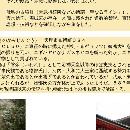
それが政治・宗教に影響しないわけはない。
飛鳥の古墳群（天武持統陵などの所謂「聖なるライン」）
霊水信仰、両槻宮の存在、木簡に残された道教的禁呪、百
思想・技術などを確認しながら旅をした。
そのかみじんぐう） 天理市布留町３８４
．Ｃ６６０）に東征の時に携えた神剣・布都（フツ）御魂大神
剣の振りを云い、ニギハヤヒがナガスネヒコを斬った剣が、ニ
宝物として貴ばれている。
麓は「磐余（いわれ）」として応神天皇以降のほぼ史実とされ
軍事氏族である物部氏は、河内・大和に大王家に匹敵する勢力
筑紫の出であるとか出雲系であるとか言われているが、武蔵・
もあげられるが、物部氏の方が格が上であったようだ。５８７年
、天孫降臨以来の伝統を持つ物部氏はその後も随所で活躍する。