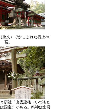
（重文）でかこまれた石上神
宮。
と摂社「出雲建雄（いづもた
は国宝）がある。祭神は出雲