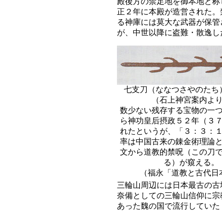
殿後方の禁足地を御本地と称
正２年に本殿が造営された。
る神庫には莫大な武器が保管
が、中世以降に盗難・散逸し
七支刀（ななつさやのたち
（石上神宮案内よ
数少ない残存する宝物の一
ら神功皇后摂政５２年（３
れたというが、「３：３：
率は中国古来の錬金術理論
文から道教的禁呪（この刀
る）が窺える。
（福永「道教と古代日
三輪山周辺には日本最古の古
奈備としての三輪山信仰に宗
あった魏の国で流行していた