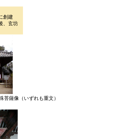
に創建
後、玄坊
殊菩薩像（いずれも重文）