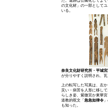
た。遺跡は公園化してよく
の文化材」の一部としてユ
いる。
奈良文化財研究所・平城宮
が分りやすく説明され、瓦
上の転写した写真は、左か
災い・病苦を人形に移して
らしき姿、紫微宮か東華宮
道教的呪文「
急急如律令
」
も知った。