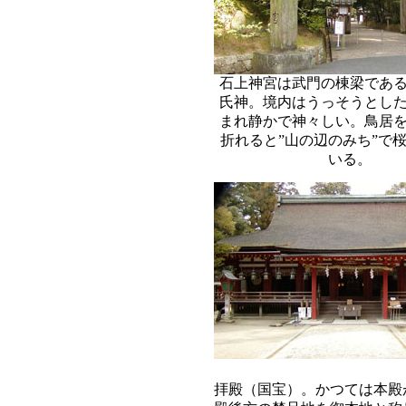
石上神宮は武門の棟梁であ
氏神。境内はうっそうとし
まれ静かで神々しい。鳥居
折れると”山の辺のみち”で
いる。
拝殿（国宝）。かつては本殿