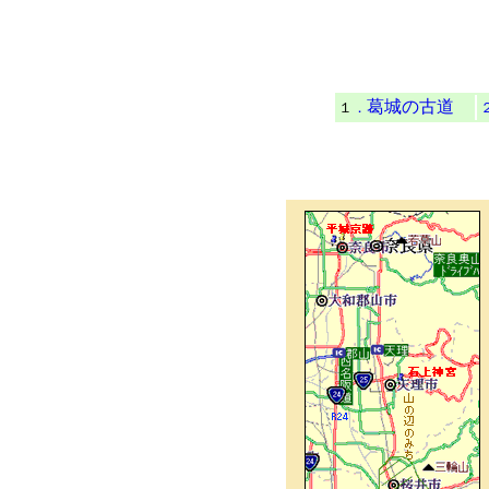
葛城の古道
１
．