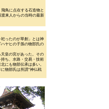
、飛鳥に点在する石造物と
済渡来人からの当時の最新
を祀ったのが草創」とは神
ギハヤヒの子孫の物部氏の
る天皇の宮があった。その
を持ち、水路・交易・技術
東北にも物部伝承は多い。
に物部氏は所謂”神仏戦