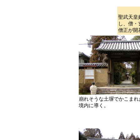
聖武天皇
し、僧・
僧正が開
崩れそうな土塀でかこまれ
境内に導く。