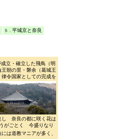
平城京と奈良
５．
が成立・確立した飛鳥（明
輪王朝の里・磐余（葛城王
、律令国家としての完成を
良し 奈良の都に咲く花は
がごとく 今盛りなり
族には道教マニアが多く、