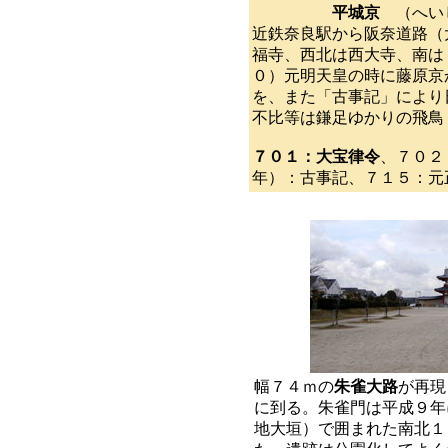
平城京
（へい
近鉄奈良駅から阪奈道路（
福寺、西北は西大寺、南は
０）元明天皇の時に藤原京
を、また「古事記」により
不比等は鎌足ゆかりの飛鳥
７０１：大宝律令
、７０２
年）：古事記、７１５：元
幅７４ｍの
朱雀大路
が再現
に到る。朱雀門は平成９年
地大垣）で囲まれた南北１