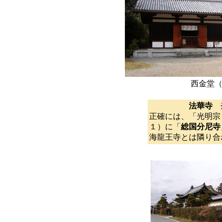
西金堂
法華寺
正確には、「光明宗
１）に「
総国分尼寺
海龍王寺とは隣り合