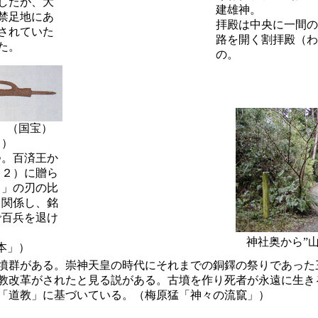
したが、大
建雄神。
禁足地にあ
拝殿は中央に一間の
されていた
路を開く割拝殿（わ
た。
の。
）（国宝）
り）
つ。百済王か
７２）に贈ら
１」の刃の比
と関係し、銘
で百兵を退け
神社奥から”
本」）
墳群がある。崇神天皇の時代にそれまでの銅鐸の祭りであった
教改革がされたと見る説がある。古墳を作り死者が永遠に生き
「道教」に基づいている。（梅原猛「神々の流竄」）