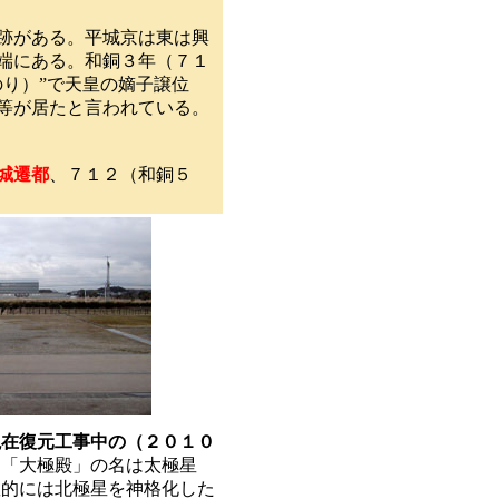
跡がある。平城京は東は興
端にある。和銅３年（７１
り）”で天皇の嫡子譲位
等が居たと言われている。
城遷都
、７１２（和銅５
現在復元工事中の（２０１０
。「大極殿」の名は太極星
教的には北極星を神格化した