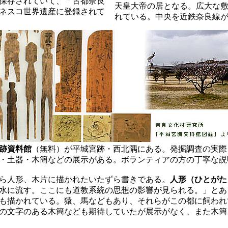
保存されていて、「古都奈良
天皇大帝の居となる。広大な
ネスコ世界遺産に登録されて
れている。中央を近鉄奈良線
跡資料館
（無料）が平城宮跡・西北隅にある。発掘調査の実際
・土器・木簡などの展示がある。ボランティアの方の丁寧な説
ら人形、木片に描かれたいたずら書きである。
人形（ひとがた
水に流す。ここにも道教系統の思想の影響が見られる。」とあ
も描かれている。猿、馬などもあり、それらがこの都に飼われ
の文字のある木簡なども期待していたが展示がなく、また木簡