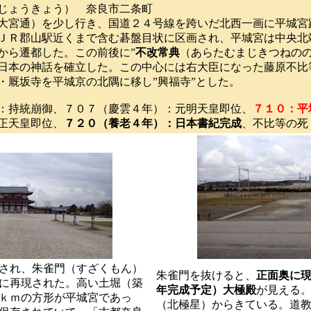
じょうきょう） 奈良市二条町
大宮通）を少し行き、国道２４号線を跨いだ北西一画に平城宮
ＪＲ郡山駅近くまで含む碁盤目状に区画され、平城宮は中央北
から遷都した。この前後に”
不改常典
（あらたむまじきつねのの
日本の神話を確立した。この中心には右大臣になった藤原不比
・厩坂寺を平城京の北隅に移し”興福寺”とした。
：持統崩御、７０７（慶雲４年）：元明天皇即位、
７１０：平
正天皇即位、
７２０（養老４年）：日本書紀完成
、不比等の死
され、朱雀門（すざくもん）
朱雀門を抜けると、
正面奥に
に再現された。高い土堀（築
年完成予定）大極殿
が見える
ｋｍの方形が平城宮であっ
（北極星）からきている。道