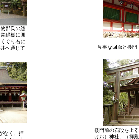
る物部氏の総
た常緑樹に囲
をくぐり右に
見事な回廊と楼門
桜井へ通じて
楼門前の石段を上る
がなく、拝
けお）神社」（拝殿