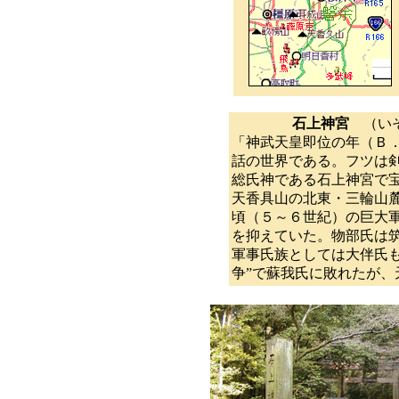
石上神宮
（い
「神武天皇即位の年（Ｂ
話の世界である。フツは
総氏神である石上神宮で
天香具山の北東・三輪山
頃（５～６世紀）の巨大
を抑えていた。物部氏は
軍事氏族としては大伴氏
争”で蘇我氏に敗れたが