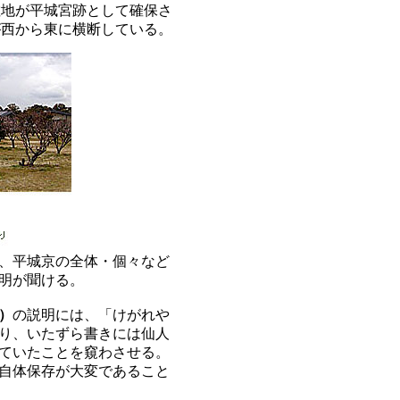
敷地が平城宮跡として確保さ
が西から東に横断している。
、平城京の全体・個々など
明が聞ける。
）
の説明には、「けがれや
り、いたずら書きには仙人
ていたことを窺わさせる。
自体保存が大変であること