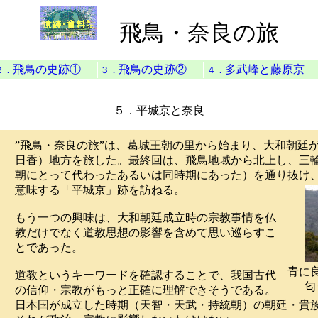
飛鳥・奈良の旅
飛鳥の史跡①
飛鳥の史跡②
多武峰と藤原京
２．
３．
４．
５．
平城京と奈良
”飛鳥・奈良の旅”は、葛城王朝の里から始まり、大和朝廷
日香）地方を旅した。最終回は、飛鳥地域から北上し、三
朝にとって代わったあるいは同時期にあった）を通り抜け
意味する「平城京」跡を訪ねる。
もう一つの興味は、大和朝廷成立時の宗教事情を仏
教だけでなく道教思想の影響を含めて思い巡らすこ
とであった。
青に
道教というキーワードを確認することで、我国古代
匂う
の信仰・宗教がもっと正確に理解できそうである。
日本国が成立した時期（天智・天武・持統朝）の朝廷・貴