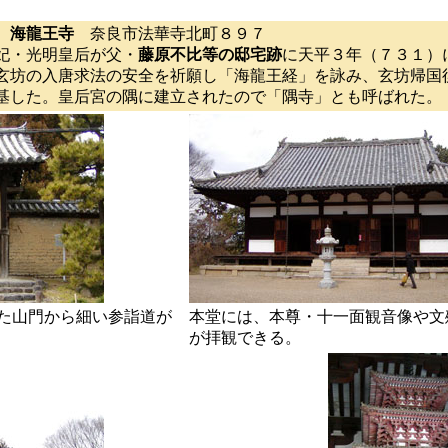
海龍王寺
奈良市法華寺北町８９７
妃・光明皇后が父・
藤原不比等の邸宅跡
に天平３年（７３１）
玄坊の入唐求法の安全を祈願し「海龍王経」を詠み、玄坊帰国
基した。皇后宮の隅に建立されたので「隅寺」とも呼ばれた。
た山門から細い参詣道が
本堂には、本尊・十一面観音像や文
が拝観できる。