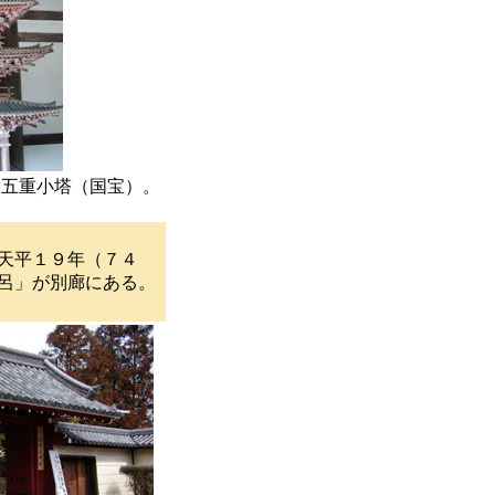
造五重小塔（国宝）。
天平１９年（７４
呂」が別廊にある。