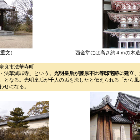
（重文）
西金堂には高さ約４ｍの木
奈良市法華寺町
・法華滅罪寺」という。
光明皇后が藤原不比等邸宅跡に建立
、
」となる。光明皇后が千人の垢を流したと伝えられる「から風
わせになる。