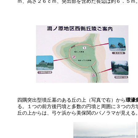
ｍ、高さ２６ｃｍ、突出部を含めた長辺は約６．５ｍ
四隅突出型墳丘墓のある丘の上（写真で右）から
環濠
る。１つの前方後円墳と多数の円墳と周囲に３つ
丘の上からは、弓ケ浜から美保関のパノラマが見える