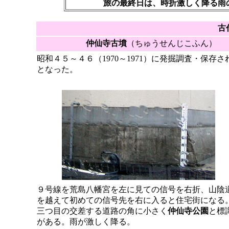
旅の最終日は、時折激しく降る雨
古
仲仙寺古墳
（ちゅうせんじこふん） 10:
昭和４５～４６（1970～1971）に発掘調査・保
となった。
９号線を荒島八幡宮を左に見ての信号を右折、山陰
を越えて初めての信号先を右に入ると住宅街になる
三つ目の交差する道路の角に小さく
仲仙寺公園
と標
がある。雨が激しく降る。