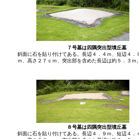
７号墓は四隅突出型墳丘墓
斜面に石を貼り付けてある。長辺４．４ｍ、短辺４．
ｍ、高さ２７ｃｍ、突出部を含めた長辺は約５．３ｍ
８号墓は四隅突出型墳丘墓
斜面に石を貼り付けてある。長辺４．９ｍ、短辺４．