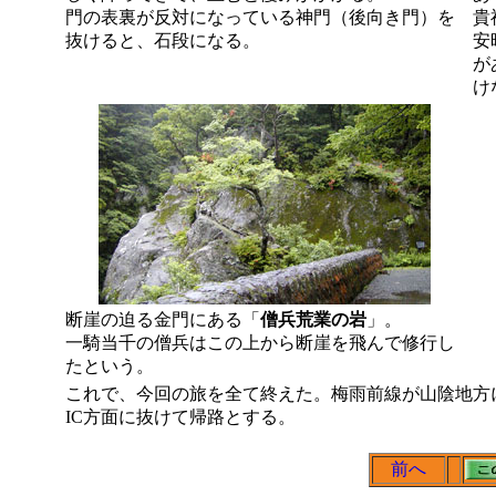
門の表裏が反対になっている神門（後向き門）を
貴
抜けると、石段になる。
安
が
け
断崖の迫る金門にある「
僧兵荒業の岩
」。
一騎当千の僧兵はこの上から断崖を飛んで修行し
たという。
これで、今回の旅を全て終えた。梅雨前線が山陰地方
IC方面に抜けて帰路とする。
前へ