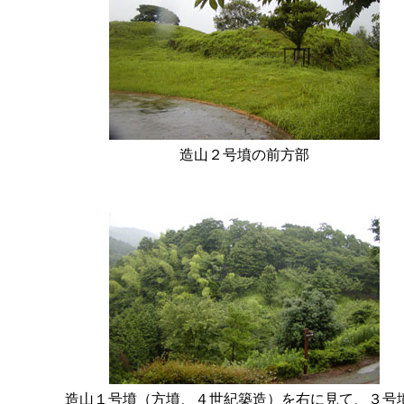
造山２号墳の前方部
造山１号墳（方墳、４世紀築造）を右に見て、３号