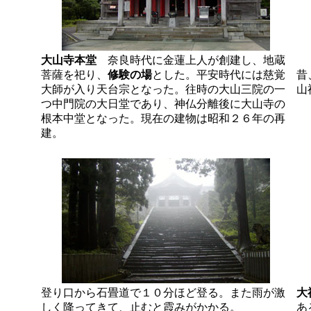
大山寺本堂
奈良時代に金蓮上人が創建し、地蔵
菩薩を祀り、
修験の場
とした。平安時代には慈覚
昔
大師が入り天台宗となった。往時の大山三院の一
山
つ中門院の大日堂であり、神仏分離後に大山寺の
根本中堂となった。現在の建物は昭和２６年の再
建。
登り口から石畳道で１０分ほど登る。また雨が激
大
しく降ってきて、止むと霞みがかかる。
あ