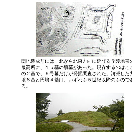
団地造成前には、北から北東方向に延びる丘陵地帯
最高所に、１５基の墳墓があった。現存するのはこ
の２基で、９号墓だけが発掘調査された。消滅した
墳８基と円墳４基は、いずれも５世紀以降のもので
る。