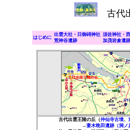
古代出
出雲大社・日御碕神社
須佐神社・
はじめに
荒神谷遺跡
加茂岩倉遺
古代出雲王陵の丘（
仲仙寺古墳
、
→
妻木晩田遺跡（洞ノ