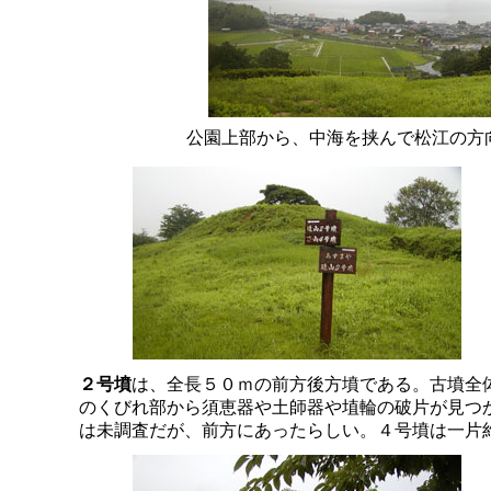
公園上部から、中海を挟んで松江の方
２号墳
は、全長５０ｍの前方後方墳である。古墳全
のくびれ部から須恵器や土師器や埴輪の破片が見つ
は未調査だが、前方にあったらしい。４号墳は一片