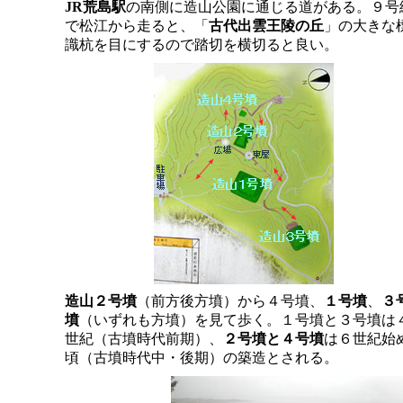
JR荒島駅
の南側に造山公園に通じる道がある。９号
で松江から走ると、「
古代出雲王陵の丘
」の大きな
識杭を目にするので踏切を横切ると良い。
造山２号墳
（前方後方墳）から４号墳、
１号墳
、
３
墳
（いずれも方墳）を見て歩く。１号墳と３号墳は
世紀（古墳時代前期）、
２号墳と４号墳
は６世紀始
頃（古墳時代中・後期）の築造とされる。