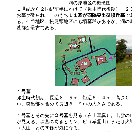
洞の原地区の概念図
１世紀から２世紀前半にかけて（弥生時代後期）、２
お墓が造られ、このうち
１１基が四隅突出型墳丘墓
で
る。仙谷地区、松尾頭地区にも墳墓群があるが、洞の
墓群が最古である。
１号墓
弥生時代初期、長辺６．５ｍ、短辺５．４ｍ、高さ０
ｍ、突出部を含めて長辺８．９ｍの大きさである
１号墓とその先に
２号墓
を見る（右上写真）。出雲の
が見える。墳墓の向きとカンナビ（孝霊山）または火
（大山）との関係が気になる。