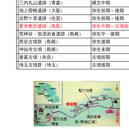
三内丸山遺跡（青森）
縄文中期
池上曽根遺跡（大阪）
弥生前期～後期
吉野ケ里遺跡（佐賀）
弥生前期～後期
妻木晩田遺跡（鳥取）
弥生中期～古墳前
荒神谷・加茂岩倉遺跡（島根）
弥生中・後期
西谷古墳群（島根）
弥生後期
仲仙寺古墳（島根）
弥生末期
箸墓古墳（奈良）
古墳前期
埼玉古墳群（埼玉）
古墳後期