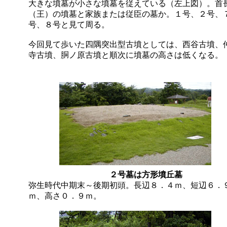
大きな墳墓が小さな墳墓を従えている（左上図）。首
（王）の墳墓と家族または従臣の墓か。１号、２号、
号、８号と見て周る。
今回見て歩いた四隅突出型古墳としては、西谷古墳、
寺古墳、胴ノ原古墳と順次に墳墓の高さは低くなる。
２号墓は方形墳丘墓
弥生時代中期末～後期初頭。長辺８．４ｍ、短辺６．
ｍ、高さ０．９ｍ。