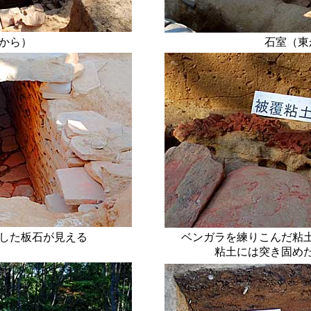
から）
石室（東
した板石が見える
ベンガラを練りこんだ粘
粘土には突き固め