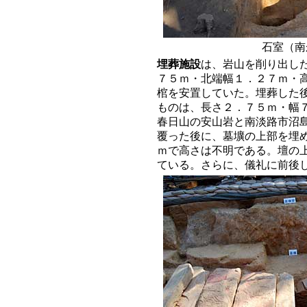
石室（南
埋葬施設
は、岩山を削り出し
７５ｍ・北端幅１．２７ｍ・
棺を安置していた。埋葬した
ものは、長さ２．７５ｍ・幅
春日山の安山岩と南淡路市沼
覆った後に、墓壙の上部を埋
ｍで高さは不明である。壇の
ている。さらに、儀礼に前後