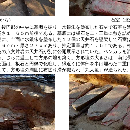
から）
石室（北
た後円部の中央に墓壙を掘り、水銀朱を塗布した石材で石室を
高さ１．６５ｍ前後である。基底には板石を二・三重に敷き詰
後に、全面に水銀朱を塗布した１２個の天井石を懸架して石室
７６ｃｍ・厚さ２７ｃｍあり、推定重量は約１．５ｔである。
島の点文片岩の天井石が別に公開展示されていた。ベンガラを
め、さらに盛土して方形の壇を築く。方形壇の大きさは、南北
上面は、板石と円礫で化粧し、縁近くに体部を半ば埋めた二重
して、方形壇の周囲に布掘り溝が掘られ「丸太垣」が造られた