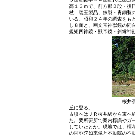
高１３ｍで、前方部２段・後
杖、碧玉製品、鉄製・青銅製
いる。昭和２４年の調査をも
し８面と、画文帯神獣鏡の同
規矩四神鏡・獣帯鏡・斜縁神
桜井茶臼山古墳東側面
丘に登る。
古墳へはＪＲ桜井駅から東へ
た。要所要所で案内標識やガ
していたとか。現地では、橿
の阿弥陀如来像と不動院の不