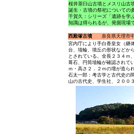
桜井茶臼山古墳とメスリ山古
誕生・古墳の祭祀についての
千賀久：シリーズ「遺跡を学
知識は得られるが、発掘現場
西殿塚古墳
奈良県天理市中
宮内庁により手白香皇女（継
台、埴輪、墳丘の形状などか
とされている。全長２３４ｍ
葺石、円筒埴輪が確認されて
ｍ・高さ２．２ｍの壇が造ら
石太一郎：考古学と古代史の
山の古代史、学生社、２００