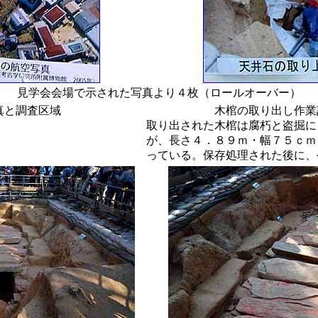
見学会会場で示された写真より４枚（ロールオーバー）
真と調査区域
木棺の取り出し作業記録
取り出された木棺は腐朽と盗掘に
が、長さ４．８９ｍ・幅７５ｃｍ
っている。保存処理された後に、