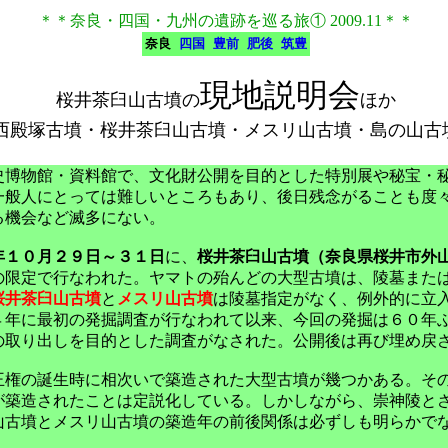
＊＊奈良・四国・九州の遺跡を巡る旅① 2009.11＊＊
奈良
四国
豊前
肥後
筑豊
現地説明会
桜井茶臼山古墳の
ほか
西殿塚古墳・桜井茶臼山古墳・メスリ山古墳・島の山古
史博物館・資料館で、文化財公開を目的とした特別展や秘宝・
一般人にとっては難しいところもあり、後日残念がることも度
る機会など滅多にない。
年１０月２９日～３１日
に、
桜井茶臼山古墳（奈良県桜井市外
の限定で行なわれた。ヤマトの殆んどの大型古墳は、陵墓また
桜井茶臼山古墳
と
メスリ山古墳
は陵墓指定がなく、例外的に立
４年に最初の発掘調査が行なわれて以来、今回の発掘は６０年
の取り出しを目的とした調査がなされた。公開後は再び埋め戻
王権の誕生時に相次いで築造された大型古墳が幾つかある。そ
が築造されたことは定説化している。しかしながら、崇神陵と
山古墳とメスリ山古墳の築造年の前後関係は必ずしも明らかで