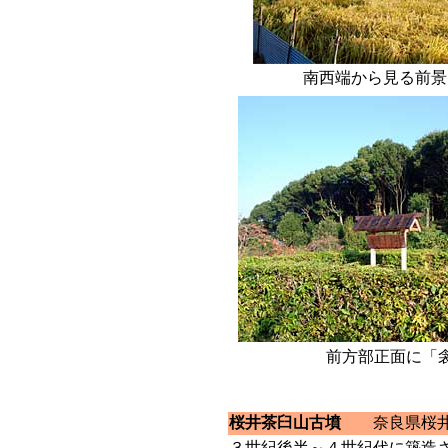
南西端から見る前景
前方部正面に「
桜井茶臼山古墳
奈良県桜
３世紀後半～４世紀代に築造