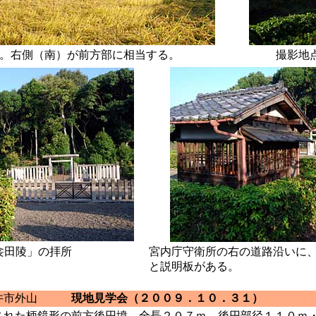
。右側（南）が前方部に相当する。
撮影地
衾田陵」の拝所
宮内庁守衛所の右の道路沿いに
と説明板がある。
井市外山
現地見学会（２００９．１０．３１）
された柄鏡形の前方後円墳。全長２０７ｍ、後円部径１１０ｍ