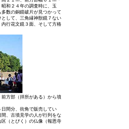
、昭和２４年の調査時に、玉
も多数の銅鏡破片が見つかって
けとして、三角縁神獣鏡７ない
、内行花文鏡３面、そして方格
部（拝所がある）から墳
５日間分、街角で販売してい
日間、古墳見学の人が行列をな
山区（とびく）の仏像（報恩寺