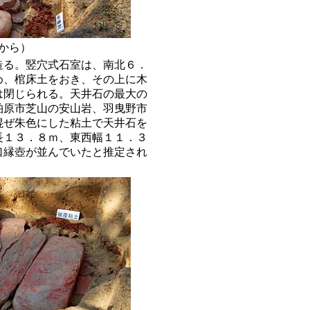
から）
造る。竪穴式石室は、南北６．
め、棺床土をおき、その上に木
は閉じられる。天井石の最大の
柏原市芝山の安山岩、羽曳野市
混ぜ朱色にした粘土で天井石を
長１３．８ｍ、東西幅１１．３
口縁壺が並んでいたと推定され
。