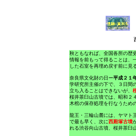
秋ともなれば、全国各所の歴
情報を前もって得ることは、
した石室を再埋め戻す前に見
奈良県文化財の日ー
平成２１
学研究所主催の下で、３日間
立ち入ることはできないが、
桜井茶臼山古墳では、昭和２
木棺の保存処理を行なうため
龍王・三輪山麓には、ヤマト
で最も早く、次に
西殿塚古墳
れる渋谷向山古墳、桜井茶臼