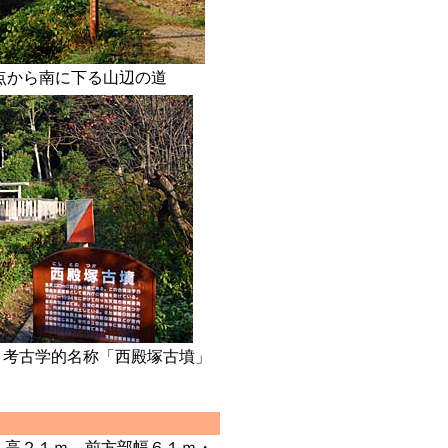
点から南に下る山辺の道
、考古学的名称「西殿塚古墳」
・高２１ｍ、前方部幅６１ｍ・