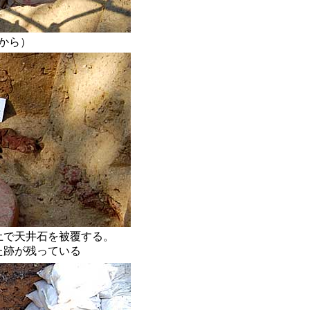
から）
土で天井石を被覆する。
た跡が残っている