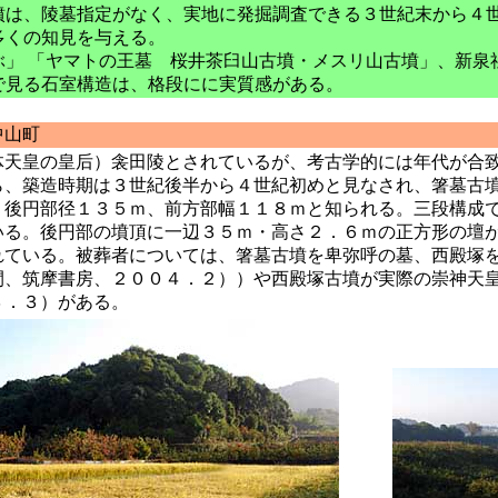
墳は、陵墓指定がなく、実地に発掘調査できる３世紀末から４
多くの知見を与える。
ぶ」 「ヤマトの王墓 桜井茶臼山古墳・メスリ山古墳」、新泉
で見る石室構造は、格段にに実質感がある。
山町
体天皇の皇后）衾田陵とされているが、考古学的には年代が合
ら、築造時期は３世紀後半から４世紀初めと見なされ、箸墓古
、後円部径１３５ｍ、前方部幅１１８ｍと知られる。三段構成
いる。後円部の墳頂に一辺３５ｍ・高さ２．６ｍの正方形の壇
れている。被葬者については、箸墓古墳を卑弥呼の墓、西殿塚
間、筑摩書房、２００４．２））や西殿塚古墳が実際の崇神天
３．３）がある。