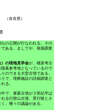
（奈良県）
墳
秘仏の公開が行なわれる。その
々である。ましてや、発掘調査
山）の現地見学会
が、橿原考古
は陵墓参考地となっているので
入りのできる大型古墳である。
ぶりで、埋葬施設の詳細調査と
される。
の中で、箸墓古墳が３世紀半ば
される行燈山古墳、景行陵とさ
なく、種々の議論がある。