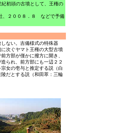
世紀初頭の古墳として、王権の
社、２００８．８ などで予備
致しない。吉備様式の特殊器
墳に次ぐヤマト王権の大型古墳
で前方部が僅かに撥方に開き、
が造られ、前方部にも一辺２２
を宗女の壱与と推定する説（白
皇陵だとする説（和田萃：三輪