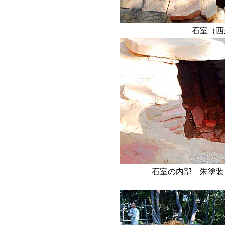
石室（西
石室の内部 朱塗装