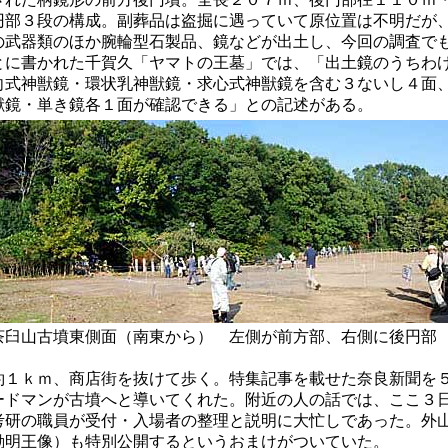
円部３段の構成。副葬品は盗掘に遇っていて原位置は不明だが
の武器類のほか腕輪型石製品、鏡などが出土し、今回の調査で
とに書かれた千賀久「ヤマトの王墓」では、「出土鏡のうちわ
向式神獣鏡・環状乳神獣鏡・求心式神獣鏡を含む３ないし４面
獣鏡・単き鏡各１面が確認できる」との記述がある。
（南東から） 左側が前方部、右側に後円部 前方
約１ｋｍ、商店街を抜けて歩く。特集記事を載せた奈良新聞を
ードマンが古墳へと導いてくれた。附近の人の話では、ここ３
考研の職員が受付・入場者の整理と説明に大忙しであった。外
動明王像）も特別公開するというおまけがついていた。