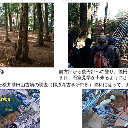
部
前方部から後円部への登り。後円
まれ、石室見学が出来るようにさ
た桜井茶臼山古墳の調査（橿原考古学研究所）資料に従って、