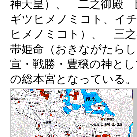
神天皇）、 二之御殿 
ギツヒメノミコト、イ
ヒメノミコト）、 三之
帯姫命（おきながたらし
宣・戦勝・豊穣の神とし
の総本宮となっている。