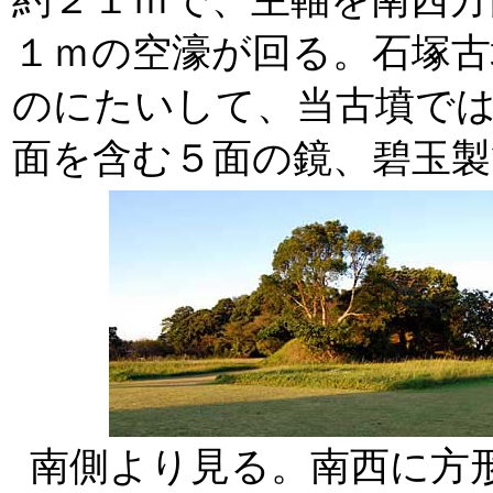
約２１ｍで、主軸を南西方
１ｍの空濠が回る。石塚古
のにたいして、当古墳では
面を含む５面の鏡、碧玉製
南側より見る。南西に方