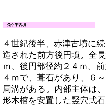
免ケ平古墳
４世紀後半、赤津古墳に続
造された前方後円墳。全長
ｍ、後円部径約２４ｍ、前
４ｍで、葺石があり、６～
周溝がある。内部主体は、
形木棺を安置した竪穴式石