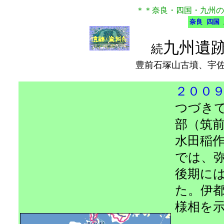
＊＊奈良・四国・九州の遺跡
奈良
四国
九州遺
続
豊前石塚山古墳、宇
２００
つづき
部（筑
水田稲
では、
後期に
た。伊
様相を