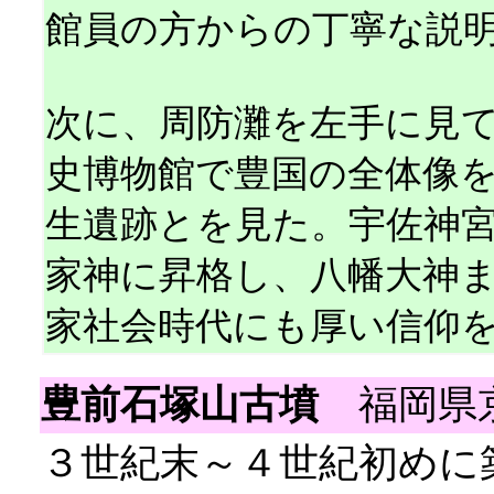
館員の方からの丁寧な説
次に、周防灘を左手に見
史博物館で豊国の全体像
生遺跡とを見た。宇佐神
家神に昇格し、八幡大神
家社会時代にも厚い信仰
豊前石塚山古墳
福岡県京
３世紀末～４世紀初めに