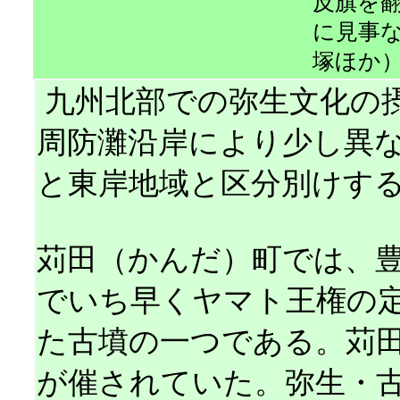
反旗を
に見事
塚ほか
九州北部での弥生文化の
周防灘沿岸により少し異
と東岸地域と区分別けす
苅田（かんだ）町では、
でいち早くヤマト王権の
た古墳の一つである。苅
が催されていた。弥生・