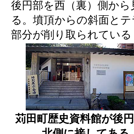
後円部を西（裏）側から
る。墳頂からの斜面とテ
部分が削り取られている
苅田町歴史資料館が後
北側に接してある