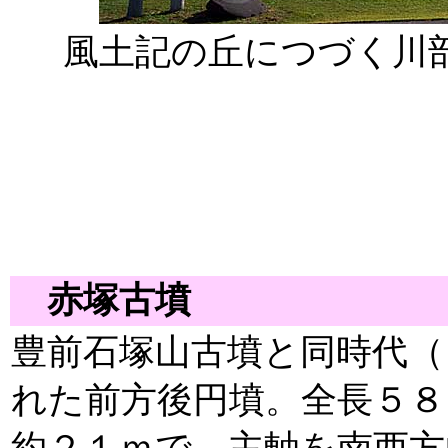
風土記の丘につづく川
赤塚古墳
豊前石塚山古墳と同時代（
れた前方後円墳。全長５８