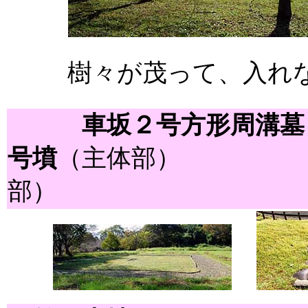
樹々が茂って、入れ
車坂２号方形周溝墓
号墳
（主体部
部）