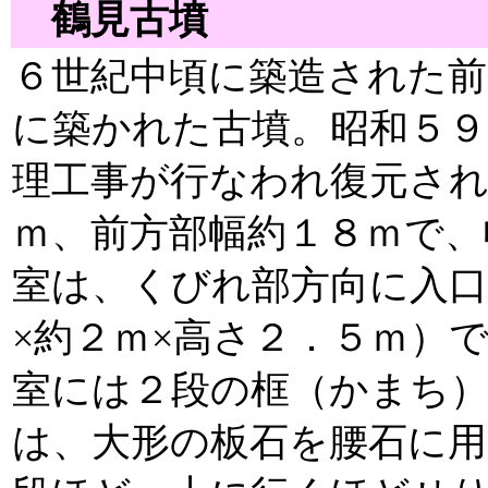
鶴見古墳
６世紀中頃に築造された前
に築かれた古墳。昭和５９
理工事が行なわれ復元され
ｍ、前方部幅約１８ｍで、
室は、くびれ部方向に入口
×約２ｍ×高さ２．５ｍ）
室には２段の框（かまち）
は、大形の板石を腰石に用