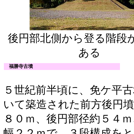
後円部北側から登る階段
ある
福勝寺古墳
５世紀前半頃に、免ケ平古
いて築造された前方後円墳
８０ｍ、後円部径約５４ｍ
幅２２ｍで、３段構成をと