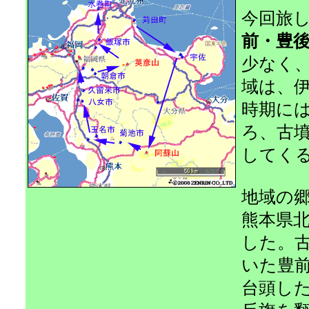
今回旅
前・豊
少なく
域は、
時期に
ろ、古
してく
地域の
熊本県
した。
いた豊
台頭し