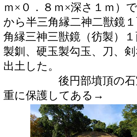
ｍ×０．８ｍ×深さ１ｍ）
から半三角縁二神二獣鏡１
角縁三神三獣鏡（彷製）１
製釧、硬玉製勾玉、刀、剣
出土した。
後円部墳頂の石室
重に保護してある→