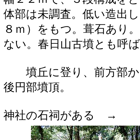
体部は未調査。低い造出し
８ｍ）をもつ。葺石あり。
ない。春日山古墳とも呼
墳丘に登り、前方部か
後円部墳頂。
神社の石祠がある →