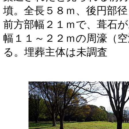
墳。全長５８ｍ、後円部径
前方部幅２１ｍで、葺石が
幅１１～２２ｍの周濠（空
る。埋葬主体は未調査