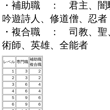
・補助職 ： 君主、闇
吟遊詩人、修道僧、忍者
・複合職 ： 司教、聖
術師、英雄、全能者
補助職
レベル
専門職
複合職
１
３
２
２
３
２
３
６
４
４
６
４
５
９
６
６
９
６