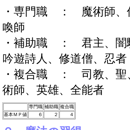
・専門職 ： 魔術師、
喚師
・補助職 ： 君主、闇
吟遊詩人、修道僧、忍者
・複合職 ： 司教、聖
術師、英雄、全能者
専門職
補助職
複合職
基本ＭＰ値
６
２
４