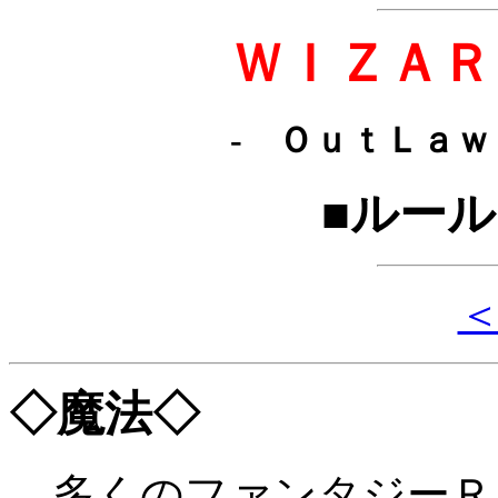
ＷＩＺＡＲ
- ＯｕｔＬａｗ
■ルー
◇魔法◇
多くのファンタジーＲ