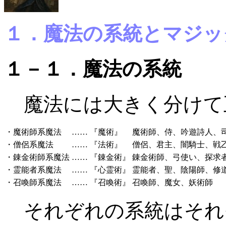
１．魔法の系統とマジッ
１－１．魔法の系統
魔法には大きく分けて
・魔術師系魔法
……
『魔術』
魔術師、侍、吟遊詩人、
・僧侶系魔法
……
『法術』
僧侶、君主、闇騎士、戦
・錬金術師系魔法
……
『錬金術』
錬金術師、弓使い、探求
・霊能者系魔法
……
『心霊術』
霊能者、聖、陰陽師、修
・召喚師系魔法
……
『召喚術』
召喚師、魔女、妖術師
それぞれの系統はそれ