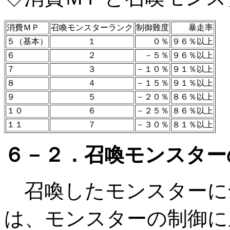
消費ＭＰ
召喚モンスターランク
制御難度
暴走率
５（基本）
１
０％
９６％以上
６
２
－５％
９６％以上
７
３
－１０％
９１％以上
８
４
－１５％
９１％以上
９
５
－２０％
８６％以上
１０
６
－２５％
８６％以上
１１
７
－３０％
８１％以上
６－２．召喚モンスター
召喚したモンスターに
は、モンスターの制御に