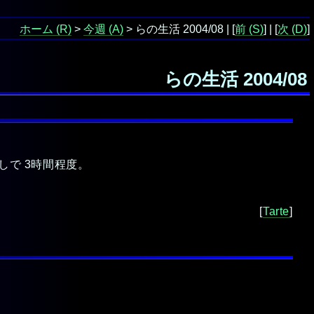
ホーム
>
今週
> らの生活 2004/08 | [
前
] | [
次
]
らの生活 2004/08
無しで 3時間程度。
[
Tarte
]