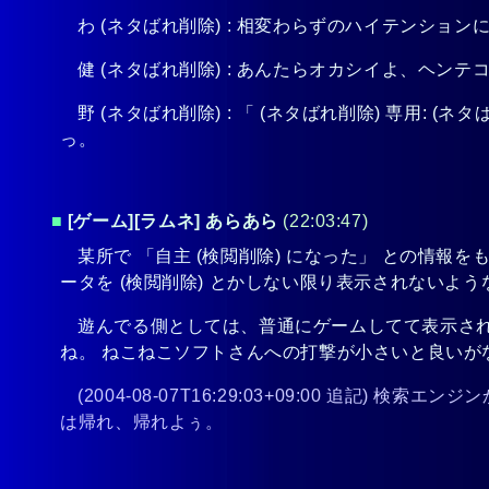
わ
(ネタばれ削除)
: 相変わらずのハイテンション
健
(ネタばれ削除)
: あんたらオカシイよ、ヘンテ
野
(ネタばれ削除)
: 「
(ネタばれ削除)
専用:
(ネタ
っ。
■
[ゲーム][ラムネ] あらあら
(22:03:47)
某所で 「自主
(検閲削除)
になった」 との情報を
ータを
(検閲削除)
とかしない限り表示されないよう
遊んでる側としては、普通にゲームしてて表示さ
ね。 ねこねこソフトさんへの打撃が小さいと良いが
(2004-08-07T16:29:03+09:00 
は帰れ、帰れよぅ。