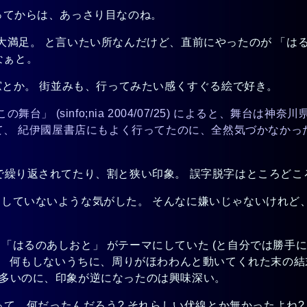
入ってからは、あっさり目なのね。
、大満足。 と言いたい所なんだけど、直前にやったのが 「は
なぁと。
の窓とか。 街並みも、行ってみたい感くすぐる絵で好き。
「ひなたぼっこの舞台」 (sinfo;nia 2004/07/25) によ
でて、 紀伊國屋書店にもよく行ってたのに、全然気づかなか
所で繰り返されてたり、割と狭い印象。 誤字脱字はところど
うとしていないような気がした。 そんなに嫌いじゃないけれど
「はるのあしおと」 がテーマにしていた (と自分では勝手に
感じ。 何もしないうちに、周りがほわわんと動いてくれた末の
が多いのに、印象が逆になったのは興味深い。
て、何だったんだろう? それらしい伏線とか無かったよね?