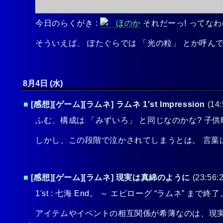
今日のらくがき :
それだーっ! ってな
そういえば、 ぽたぐらでは 「光の粒」 とか呼
8月4日 (水)
■
[感想][ゲーム][ラムネ] ラムネ 1'st Impression
(14:
ふむ、構成は 「みずいろ」 と同じなのかな? 子
しかし、この段階で泣かされてしまうとは。 言葉
■
[感想][ゲーム][ラムネ] 現実は真綿のように
(23:56:
1'st : 七海 End。 ～ エピローグ “ラムネ” まで終了
アイテムやイベントの相互関係が希薄なのは、現実