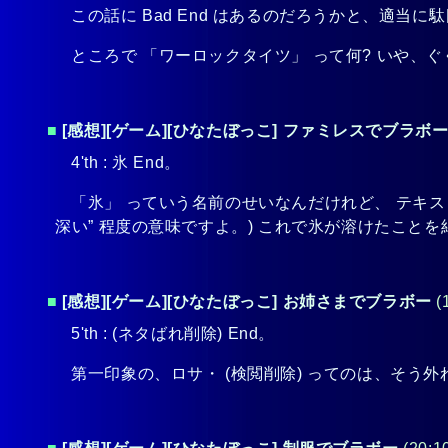
この話に Bad End はあるのだろうかと、適
ところで 「ワーロックタイツ」 って何? いや、
■
[感想][ゲーム][ひなたぼっこ] ファミレスでブラボ
4'th : 氷 End。
「氷」 っていう名前のせいなんだけれど、 テキスト
深い” 程度の意味ですよ。) これで氷が溶けたこと
■
[感想][ゲーム][ひなたぼっこ] お姉さまでブラボー
(
5'th :
(ネタばれ削除)
End。
第一印象の、ロサ・
(検閲削除)
ってのは、そう外