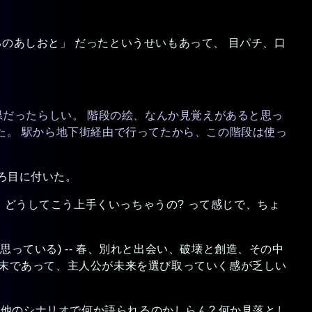
るのあしおと」 だったというせいもあって、 目パチ、口
ると、舞台は神奈川県だったらしい。 階段の絵、なんか見覚えがあると思っ
った。 駅から地下街経由で行ってたから、この階段は使っ
ころ目に付いた。
、どうしてこう上手くいっちゃうの? って感じで、ちょ
思っている) -- 春、別れと出会い、破壊と創造、その中
結末であって、主人公が未来を選び取っていく感が乏しい
 他のシナリオで何か語られるのかしらん? 何か見落とし