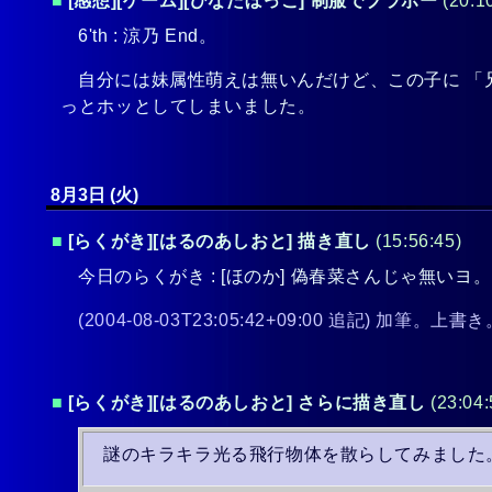
■
[感想][ゲーム][ひなたぼっこ] 制服でブラボー
(20:1
6'th : 涼乃 End。
自分には妹属性萌えは無いんだけど、この子に 「
っとホッとしてしまいました。
8月3日 (火)
■
[らくがき][はるのあしおと] 描き直し
(15:56:45)
今日のらくがき : [ほのか] 偽春菜さんじゃ無いヨ
(2004-08-03T23:05:42+09:00 追記) 加筆。上書
■
[らくがき][はるのあしおと] さらに描き直し
(23:04:
謎のキラキラ光る飛行物体を散らしてみました