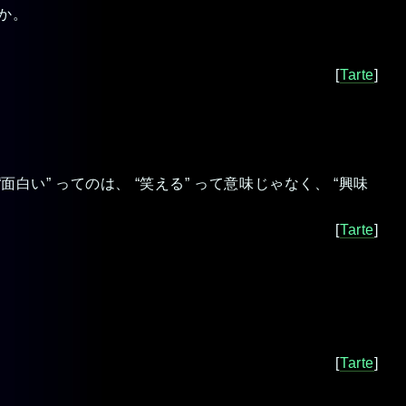
か。
。
[
Tarte
]
い” ってのは、 “笑える” って意味じゃなく、 “興味
[
Tarte
]
[
Tarte
]