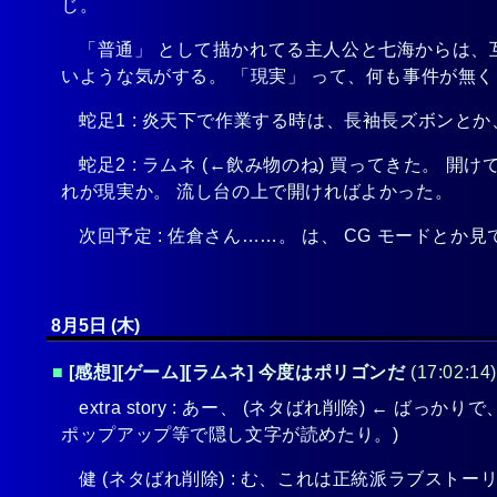
じ。
「普通」 として描かれてる主人公と七海からは、
いような気がする。 「現実」 って、何も事件が無
蛇足1 : 炎天下で作業する時は、長袖長ズボンと
蛇足2 : ラムネ (←飲み物のね) 買ってきた。 
れが現実か。 流し台の上で開ければよかった。
次回予定 : 佐倉さん……。 は、 CG モードと
8月5日 (木)
■
[感想][ゲーム][ラムネ] 今度はポリゴンだ
(17:02:14
extra story : あー、
(ネタばれ削除)
← ばっかりで
ポップアップ等で隠し文字が読めたり。)
健
(ネタばれ削除)
: む、これは正統派ラブストー