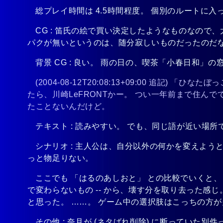
総プレイ時間は 4.5時間程度。 個別のルートに
CG : 笛氏の絵で買い決定したようなものなので
パクが無いというのは、随分寂しいものだったのだ
背景 CG : 良い。 雨の日の、喫茶「小春日和」
(2004-08-12T20:08:13+09:00 追記) 
たら、川崎LeFRONTかー。 つい一年前まで住ん
たことないんだけど。
テキスト : 読みやすい。 でも、同じ語が近い場
シナリオ : 主人公は、自分以外の何かを変えよ
っと物足りない。
ここでも 「はるのあしおと」 との比較でいくと、 
で変わらないもの -- から、壊す分を取り去った
と思った。 ……。 ゲーム中の選択肢はこっちの方
その他 : 奈月が
(ネタばれ削除)
に断っていた別件っ