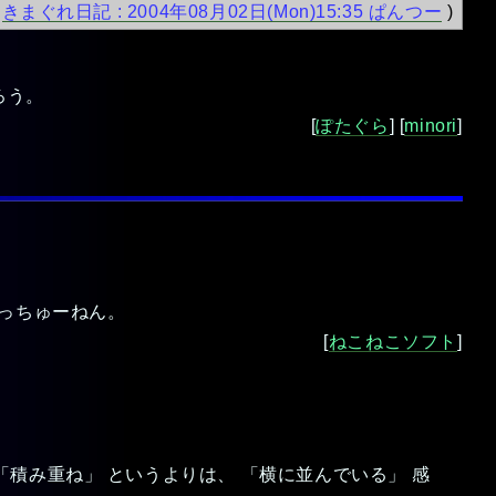
→
きまぐれ日記 : 2004年08月02日(Mon)15:35 ぱんつー
)
ろう。
[
ぽたぐら
] [
minori
]
るっちゅーねん。
[
ねこねこソフト
]
積み重ね」 というよりは、 「横に並んでいる」 感