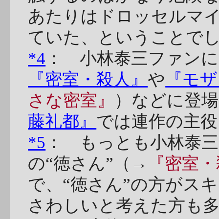
あたりはドロッセルマ
ていた、ということで
*4
： 小林泰三ファン
『密室・殺人』
や
『モザ
さな密室』
）などに登
藤礼都』
では連作の主役
*5
： もっとも小林泰
の“徳さん”（→
『密室・
で、“徳さん”の方がス
さわしいと考えた方も