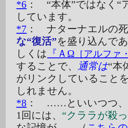
*6
： “本体”ではなく
しています。
*7
： ナターナエルの
な“復活”
を盛り込んであ
しくは
『ＡΩ
［アルファ
することで、
通常は
“本
がリンクしていること
しれません。
*8
： ……といいつつ
1回には、
“クララが殺っ
な記憶が……（
こちらの