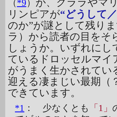
が、クララやマ
（
*9
）
リンピアが
“どうして
のか”が謎として残り
ラ）から読者の目をそ
しょうか。いずれにし
ているドロッセルマイ
がうまく生かされてい
迎える凄まじい最期（
できています。
*1
： 少なくとも
「1」