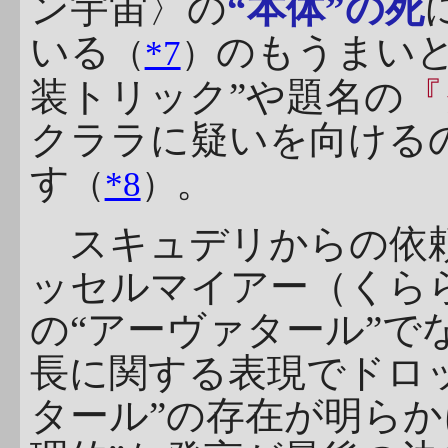
ン宇宙〉の
“本体”の死
いる
のもうまいと
（
*7
）
装トリック”や題名の
『
クララに疑いを向ける
す
。
（
*8
）
スキュデリからの依頼
ッセルマイアー（くら
の“アーヴァタール”で
長に関する表現でドロ
タール”の存在が明らか