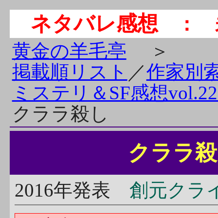
ネタバレ感想
： 
黄金の羊毛亭
＞
掲載順リスト
／
作家別
ミステリ＆SF感想vol.22
クララ殺し
クララ殺
2016年発表
創元クラ