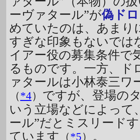
ァタール”（本物）の扱
ーヴァタール”が
偽ドロ
めていたのは、あまり
すぎな印象もないでは
イアー役の募集条件で
るものです。一方、ド
ァタールは小林泰三ワ
ですが、登場の
（
*4
）
いう立場などによって
ール”だとミスリード
ています
。
（
*5
）