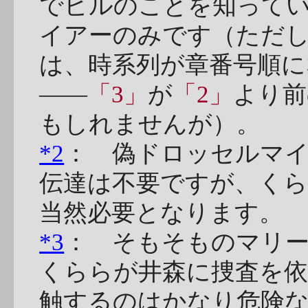
でビルのことを知って
イアーのみです（ただ
は、時系列が章番号順
――
「3」
が
「2」
より前
もしれませんが）。
*2
： 偽ドロッセルマ
伝達は不要ですが、くら
当然必要となります。
*3
： そもそものマリ
くららが井森に捜査を
触するのはかなり危険