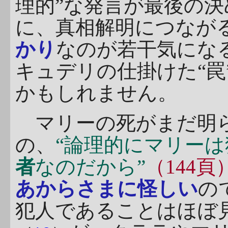
理的”な発言が最後の
に、真相解明につなが
かり
なのが若干気にな
キュデリの仕掛けた“罠
かもしれません。
マリーの死がまだ明ら
の、
“論理的にマリー
者
なのだから”
（144頁
あからさまに怪しい
の
犯人であることはほぼ