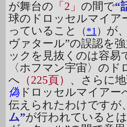
が舞台の
「2」
の間で
“
球のドロッセルマイア
っていること
が
（
*1
）
ヴァタール”の誤認を
ックを見抜くのは容易
〈ホフマン宇宙〉のド
へ
（225頁）
、さらに地
偽
ドロッセルマイアー
伝えられたわけですが
ム”
が行われているとは