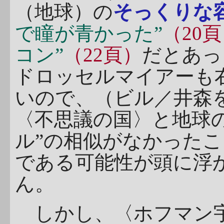
（地球）の
そっくりな
で瞳が青かった”
（20
コン”
（22頁）
だとあっ
ドロッセルマイアーも
いので、（ビル／井森
〈不思議の国〉と地球の
ル”の相似がなかった
である可能性が頭に浮
ん。
しかし、〈ホフマン