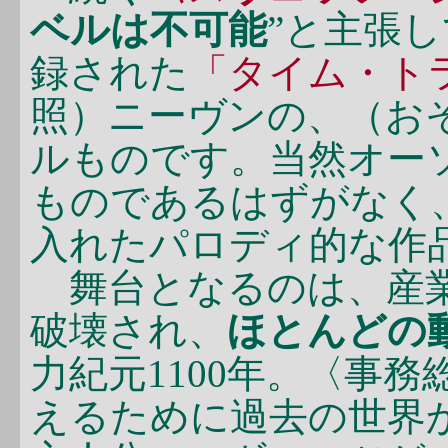
ベルは不可能
”と主張
録された
「タイム・ト
照）ニーヴンの、（お
ルものです。当然オー
ものであるはずがなく
入れたパロディ的な作
舞台となるのは、産業
破壊され、
ほとんどの
力紀元1100年。〈事
えるために過去の世界