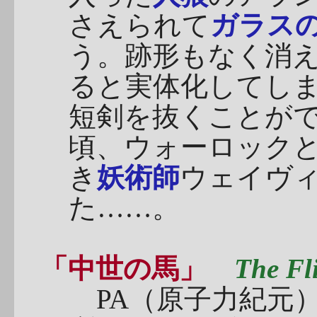
さえられて
ガラス
う。跡形もなく消
ると実体化してし
短剣を抜くことが
頃、ウォーロック
き
妖術師
ウェイヴ
た……。
「中世の馬」
The Fl
PA（原子力紀元）