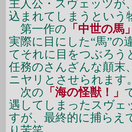
主人公・スヴェッツが
込まれてしまうという
第一作の
「中世の馬
実際に目にした“馬”の
てそれに目をつぶろう
任務のさんざんな顛末
ニヤリとさせられます
次の
「海の怪獣！」
遇してしまったスヴェ
すが、最終的に捕らえて
り苦笑。