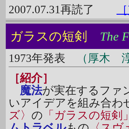
2007.07.31再読了
［
ガラスの短剣
The F
1973年発表
（厚木 淳
［紹介］
魔法
が実在するファ
いアイデアを組み合わ
ズ〉
の
「ガラスの短剣
ムトラベル
もの
〈スヴ