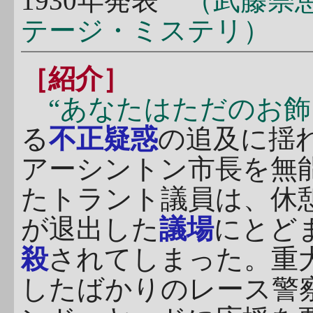
1930年発表
（武藤崇
テージ・ミステリ）
［紹介］
“あなたはただのお飾
る
不正疑惑
の追及に揺
アーシントン市長を無
たトラント議員は、休
が退出した
議場
にとど
殺
されてしまった。重
したばかりのレース警