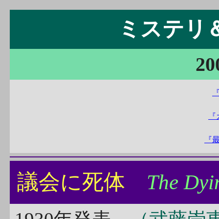
ミステリ＆S
20
『
『
議会に死体
The Dyi