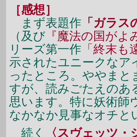
［感想］
まず表題作
「ガラス
（及び
『魔法の国がよ
リーズ第一作
「終末も
示されたユニークなア
ったところ。ややまと
すが、読みごたえのあ
思います。特に妖術師
なかなか見事なオチと
続く
〈スヴェッツ・