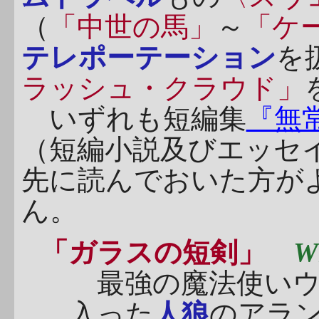
（
「中世の馬」
～
「ケ
テレポーテーション
を
ラッシュ・クラウド」
いずれも短編集
『無
（短編小説及びエッセ
先に読んでおいた方が
ん。
「ガラスの短剣」
Wh
最強の魔法使いウ
入った
人狼
のアラ