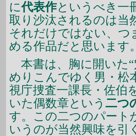
に
代表作
というべき一
取り沙汰されるのは当
それだけではない、つ
める作品だと思います
本書は、胸に開いた“
めりこんでゆく男・松
視庁捜査一課長・佐伯
いた偶数章という
二つ
す。この二つのパート
いうのが当然興味を引