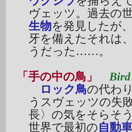
ウクジラ
を捕らえ
ヴェッツ。過去の
生物
を発見したが
牙を備えたそれは
うだった……。
「手の中の鳥」
Bird
ロック鳥
の代わ
うスヴェッツの失
長〉の気をそらそ
世界で最初の
自動