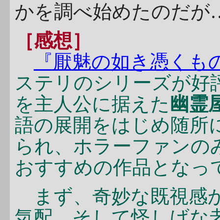
かを調べ始めたのだが
［感想］
『厭魅の如き憑くも
ステリのシリーズが好
を主人公に据えた
幽霊
語の展開をはじめ随所
られ、ホラーファンの
おすすめの作品となっ
まず、奇妙な既視感か
気配、そして怪しげな