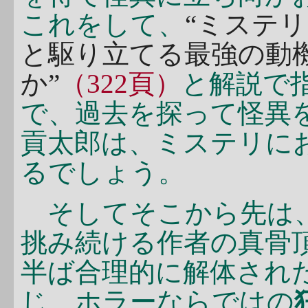
これをして、
“ミステ
と駆り立てる最強の動機
か”
（322頁）
と解説で
で、過去を探って怪異
貢太郎は、ミステリに
るでしょう。
そしてそこから先は
挑み続ける作者の真骨
半ば合理的に解体され
じ、ホラーならではの