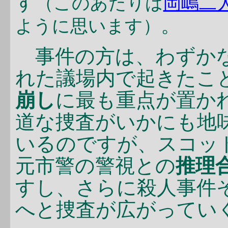
す
（このあたりは
岡嶋二
。
ように思います）
事件の方は、わずかな
れた議場内で起きたこ
崩し
に最も重点が置か
道な捜査がいかにも地
いるのですが、スコッ
元市警の警視との
推理
すし、さらに殺人事件
へと捜査が広がってい