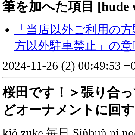
筆を加へた項目 [hude wo 
「当店以外ご利用の方
方以外駐車禁止」の意
2024-11-26 (2) 00:49:53 +
桜田です！＞張り合っ
どオーナメントに回す
kjô zuke 毎日 Siñbuñ ni noq