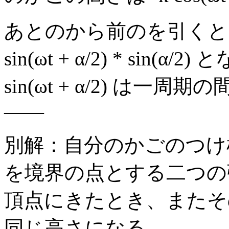
あとのから前のを引くと k(-cos(
sin(ωt + α/2) * sin(α/
sin(ωt + α/2) は一
――
別解：自分のかごのつけ
を境界の点とする二つの
頂点にきたとき、またそ
同じ高さになる。――