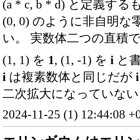
(a * c, b * d) と定義する
(0, 0) のように非自
い。 実数体二つの直積
(1, 1) を
1
, (1, -1) を
i
と
i
は複素数体と同じだが
i
二次拡大になっていない
2024-11-25 (1) 12:44:08 +