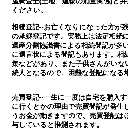
屋調査士(土地、建物の測量関係)と
ください。
相続登記--お亡くなりになった方が
の承継登記です。実務上は法定相続
遺産分割協議書による相続登記が多
に遺言状による登記もあります。相
集などがあり、また子供さんがいな
続人となるので、困難な登記になる
売買登記--一生に一度は自宅を購入
に行くとかの理由で売買登記が発生
うお金が動きますので、売買登記は
与していると推測されます。