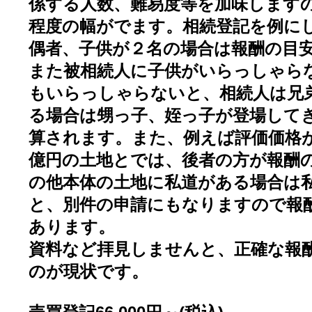
係する人数、難易度等を加味します
程度の幅がでます。相続登記を例に
偶者、子供が２名の場合は報酬の目
また被相続人に子供がいらっしゃら
もいらっしゃらないと、相続人は兄
る場合は甥っ子、姪っ子が登場して
算されます。また、例えば評価価格
億円の土地とでは、後者の方が報酬
の他本体の土地に私道がある場合は
と、別件の申請にもなりますので報
あります。
資料など拝見しませんと、正確な報
のが現状です。