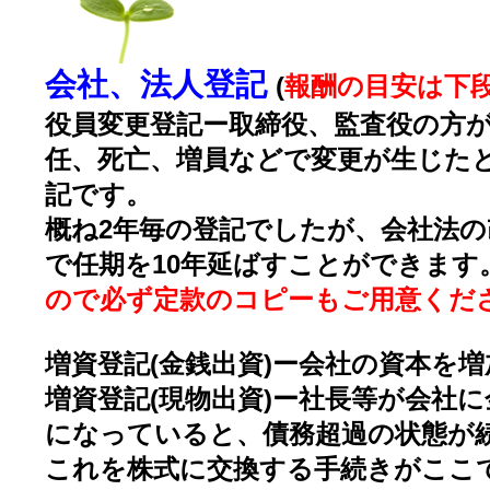
会社、法人登記
(
報酬の目安は下
役員変更登記ー取締役、監査役の方
任、死亡、増員などで変更が生じた
記です。
概ね2年毎の登記でしたが、会社法の
で任期を10年延ばすことができます
ので必ず定款のコピーもご用意くだ
増資登記(金銭出資)ー会社の資本を
増資登記(現物出資)ー社長等が会社
になっていると、債務超過の状態が
これを株式に交換する手続きがここ