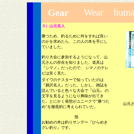
Wear
huma
Gear
３）山元名人
勝つため、釣るために何をすれば良い
のかを求めたら、この人の本を手にし
ていました。
釣り大会に参加するようになって、山
元さんの存在を知りました。道具は
『シマノ』だったので、 シマノのテレ
ビは良く見た。
ダイワのテスターで知っていたのは
『鵜沢名人』だった。しかし、雑誌を
読んでいると色々な大会で『山元』 の
文字を見るようになり興味が出てき
た。とにかく発想がユニークで”勝つた
山元
め”を徹底的に考えられていた。
指
お勧めの本は釣りサンデー『ひらめき
グレ釣り』です。