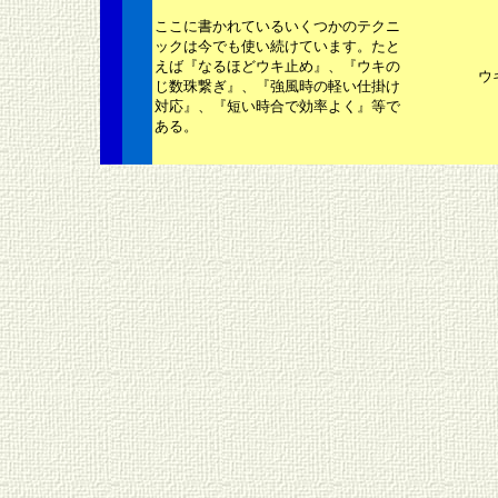
ここに書かれているいくつかのテクニ
ックは今でも使い続けています。たと
えば『なるほどウキ止め』、『ウキの
ウ
じ数珠繋ぎ』、『強風時の軽い仕掛け
対応』、『短い時合で効率よく』等で
ある。