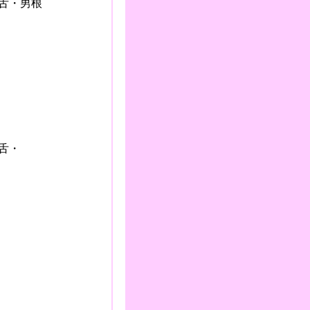
・舌・男根
・舌・