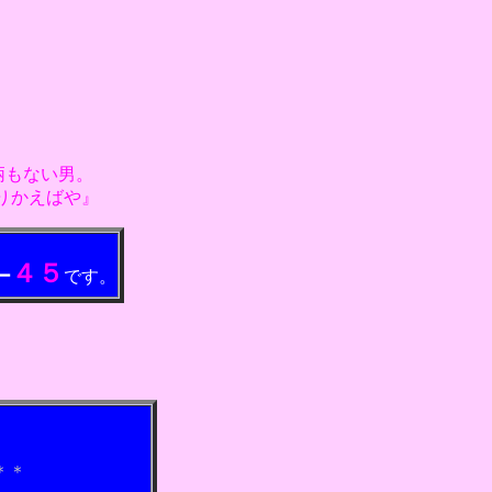
柄もない男。
りかえばや』
４５
ー
です。
＊＊
.