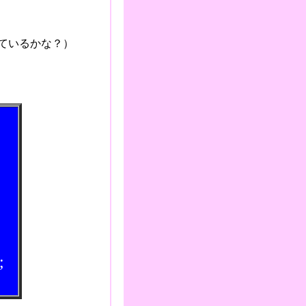
かな？）
？
;
.