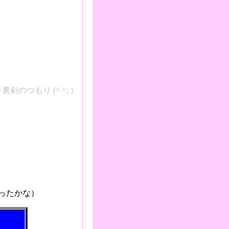
手裏剣のつもり
(^ ^; ）
かな）