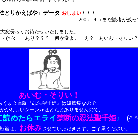
法とりかえばや」データ
おしまい
＊＊＊
1.9.（まだ読者が残っている
大変長らくお待たせいたしました。
ント
(^ ^;
あり？？？ 何か変よ。 え？ あいむ・そりい
あいむ・そりい！
ちくま文庫版『忍法聖千姫』は短篇
集なの
で、
かがわしいシーンがほとんどありませんので、
て読めたらエライ
禁断の忍法聖千姫
』
(^ ^
お休み
短篇
は、
させていただきます。ご了承ください。