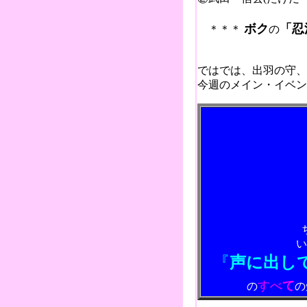
ボク
「忍
＊＊＊
の
2005.
ではでは、出羽の守、
今週のメイン・イベ
い
『
声に出し
すべ
て
の
の