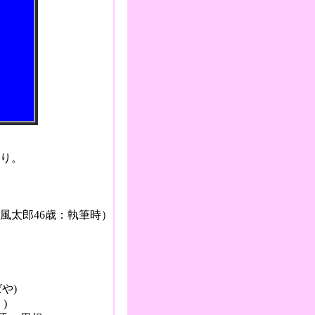
．。
り。
筆時）
や)
)