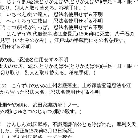
 じょうま):忍法とりかえばや(とりかえばや)(手足・耳・眼
人と取り替える。移植手術。)
め いちべえ)剣の達人。:忍法名使用せず＆不明
は へいくろう)二枚目。:忍法名使用せず＆不明
どうこつ)男根がりっぱ。:忍法名使用せず＆不明
 はんぞう)初代服部半蔵は慶長元(1596)年に死去。八千石の
みのかみ）。江戸城の半蔵門にその名を残す。
せず＆不明
万蔵の娘。:忍法名使用せず＆不明
太夫の女房。:忍法とりかえばや(とりかえばや)(手足・耳・眼
、別人と取り替える。移植手術。)
どの こうずけのかみ)上州岩殿藩主。上杉家能登流忍法を江
た忍法大名。:忍法名使用せず＆不明
殿上野守の側女。武田家諏訪流くノ一。
ゅさつのじゅつ)(呪い殺す。)
ぎ けんしん)戦国武将。不識庵謙信公とも呼ばれた。摩利支天
(1578)年3月13日病死。
 しんげん)戦国武将。すでに死亡。