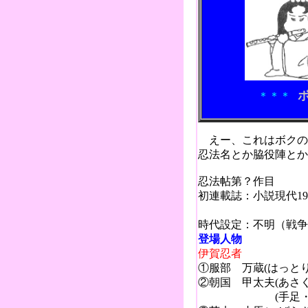
＊＊＊
えー、これはボクの
忍法名とか脇役陣とか
忍法帖第？作目
初連載誌：小説現代1
（山
時代設定：不明（戦争
登場人物
伊賀忍者
①服部 万蔵(はっと
②朝国 甲太夫(あさ
(手足・耳・眼・