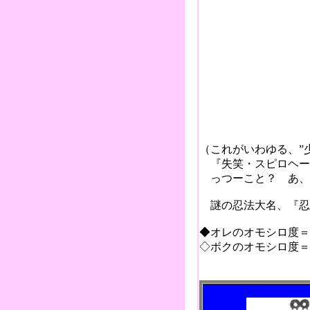
しょせん
忍者は
余人を超
あやし
隠密
花
『忍
（これがいわゆる、”
『失笑・スピロヘータ
っつーこと？ あ、ご
謎の忍法大名、『忍
◆オレのオモシロ度＝
◇ボクのオモシロ度＝
2005.