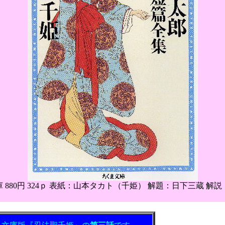
 880円 324ｐ 表紙：山本タカト（千姫） 解題：日下三蔵 解