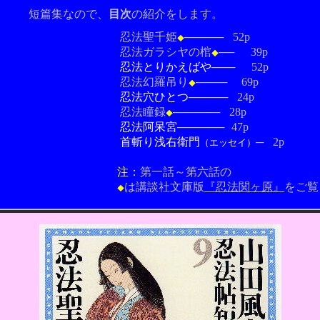
なので、
目次
の紹介をします。
法聖千姫
─────
52p
◆
ガラシヤの棺
──
39p
◆
忍法とりかえばや
───
52p
幻羅吊り
────
69p
◆
忍法穴ひとつ
─────
24p
法瞳録
──────
28p
◆
忍法阿呆宮
──────
47p
首斬り浅右衛門
─
2p
（エッセイ）
８短篇で
注：
第一話～第六話の
は講談社文庫版
『忍法関ヶ原』
をご覧
◆