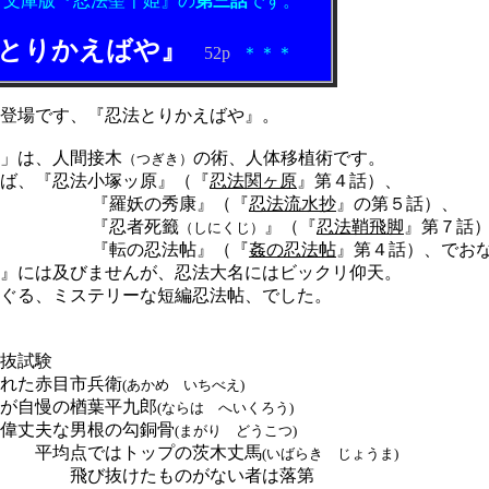
ま文庫版『忍法聖千姫』の
第三話
です。
とりかえばや』
52p
＊＊＊
.
登場です、『忍法とりかえばや
』
。
」は、人間接木
の術、人体移植術です。
（つぎき）
ば、『忍法小塚ッ原』（『
忍法関ヶ原
』第４話）、
『羅妖の秀康』（『
忍法流水抄
』の第５話）、
者死籤
』（『
忍法鞘飛脚
』第７話
（しにくじ）
『転の忍法帖』
（『
姦の忍法帖
』第４話）、でお
』には及びませんが、忍法大名にはビックリ仰天。
ぐる
、ミステリーな短編忍法帖、
でした。
抜試験
赤目市兵衛
(あかめ いちべえ)
の楢葉平九郎
(ならは へいくろう)
根の勾銅骨
(まがり どうこつ)
トップの茨木丈馬
(いばらき じょうま)
ものがない者は落第