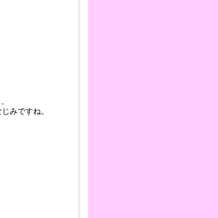
）、
なじみですね
。