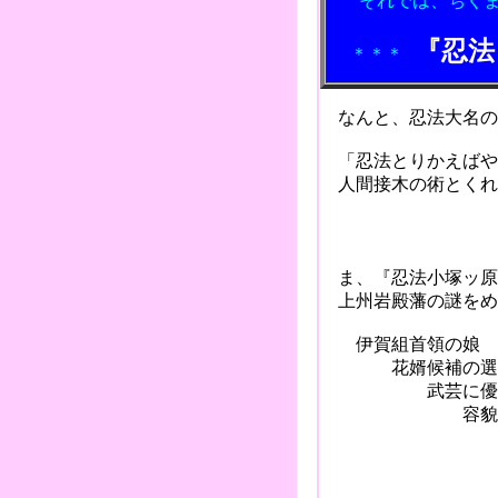
それでは、ちく
『忍法
＊＊＊
なんと、忍法大名の
「忍法とりかえばや
人間接木の術とくれ
『忍
ま、『忍法小塚ッ原
上州岩殿藩の謎をめ
伊賀組首領の娘
花婿候補の選
武芸に優れた
容貌が自慢
偉丈夫な男
平均点では
飛び抜けた