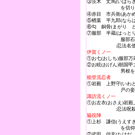
③茨木 丈馬(いばらき
を切り取り、別
④赤目 市兵衛(あか
⑤楢葉 平九郎(なら
⑥勾 銅骨(まがり 
⑦服部 半蔵(はっとり
服部石見守（いわ
:忍法名使用
伊賀くノ一
①お七(おしち)服部
②お眩(おげん)朝国甲
男根を切り取り
能登流忍者
①岩殿 上野守(いわ
戸の妾から習っ
諏訪流くノ一
①お左衣(おさえ)岩
:忍法呪殺の術(じ
脇役陣
①上杉 謙信(うえす
を信仰した。天正6
②武田 信玄(たけだ