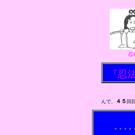
忍者は芸術
『
忍
★山田風太郎の
４５
んで、
回
＊＊＊＊＊