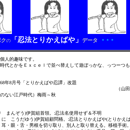
「忍法とりかえばや」
ボク
データ
の
＊＊＊
個人的趣味です。
時代とかをＥｘｃｅｌで並べ替えして遊ぼっかな、っつーつも
968年8月号「とりかえばや忍譚」改題
田風太郎46歳：執
のない江戸時代）梅雨～秋
り まんぞう)伊賀組首領。:忍法名使用せず＆不明
くに こうだゆう)伊賀組顧問格。:忍法とりかえばや(とりかえば
舌・男根を切り取り、別人と取り替える。移植手術。