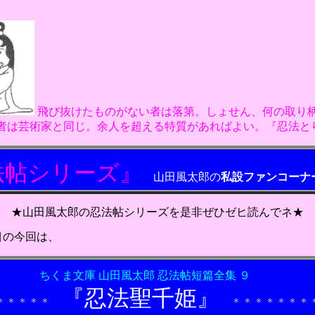
飛び抜けたものがない者は落第。しょせん、何の取り
家と同じ。余人を超える特質があればよい。『忍法と
法帖シリーズ
』
山田風太郎の
私設ファンコーナ
忍法帖シリーズを是非ぜひゼヒ読んでネ★
目の今回は、
ちくま文庫
山田風太郎
忍法帖短
篇
全集 ９
『
忍法聖千姫
』
＊＊＊＊
＊＊＊＊＊＊＊