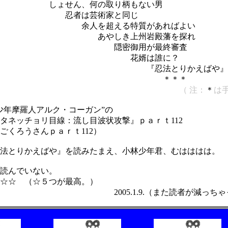
、何の取り柄もない男
芸術家と同じ
える特質があればよい
き上州岩殿藩を探れ
御用が最終審査
婿は誰に？
法とりかえばや
』
＊＊＊
（ 注：
＊
は
少年摩羅人アルク・コーガン”の
ネッチョリ目線：流し目波状攻撃』ｐａｒｔ112
くろうさんｐａｒｔ112）
法とりかえばや
』
を読みたまえ、小林少年君、むはははは。
読んでいない。
☆☆ （☆５つが最高。）
1.9.（また読者が減っちゃった