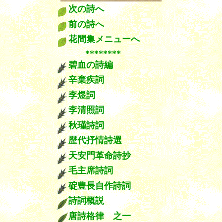
次の詩へ
前の詩へ
花間集メニューへ
********
碧血の詩編
辛棄疾詞
李煜詞
李清照詞
秋瑾詩詞
歴代抒情詩選
天安門革命詩抄
毛主席詩詞
碇豊長自作詩詞
詩詞概説
唐詩格律 之一