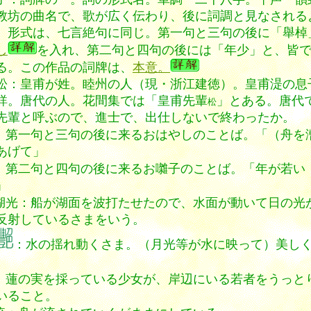
教坊の曲名で、歌が広く伝わり、後に詞調と見なされる
。形式は、七言絶句に同じ。第一句と三句の後に「舉棹
し
を入れ、第二句と四句の後には「年少」と、皆
る。この作品の詞牌は、
本意。
松：皇甫が姓。睦州の人（現・浙江建徳）。皇甫湜の息
詳。唐代の人。花間集では「皇甫先輩
」とある。唐代
松
先輩と呼ぶので、進士で、出仕しないで終わったか。
：第一句と三句の後に来るおはやしのことば。「（舟を
あげて」
：第二句と四句の後に来るお囃子のことば。「年が若い
」
湖光：船が湖面を波打たせたので、水面が動いて日の光
反射しているさまをいう。
：水の揺れ動くさま。（月光等が水に映って）美し
：蓮の実を採っている少女が、岸辺にいる若者をうっと
いること。