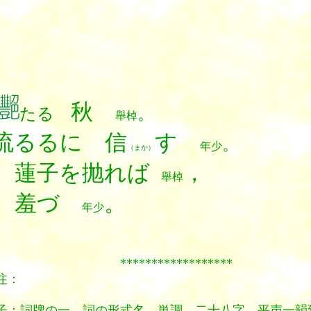
秋
たる
。
舉棹
流るるに 信
す
。
年少
（まか）
 蓮子を抛れば
，
舉棹
日 羞づ
。
年少
****************
注：
子：詞牌の一。詞の形式名。単調 二十八字。平声一韻