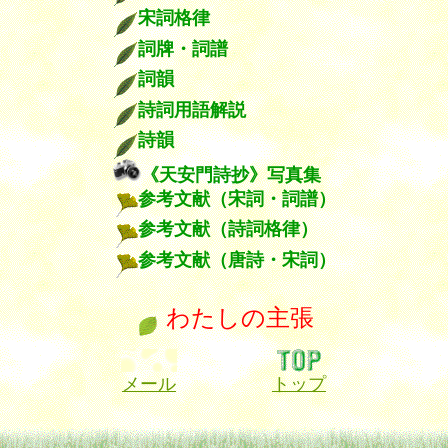
宋詞格律
詞牌・詞譜
詞韻
詩詞用語解説
詩韻
《天安門詩抄》写真集
参考文献（宋詞・詞譜）
参考文献（詩詞格律）
参考文献（唐詩・宋詞）
わたしの主張
メール
トップ