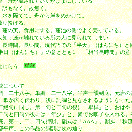
流：舟が流されていくがままにしている。
：訳もなく。故無く。
：水を隔てて。舟から岸をめがけて。
放り投げる。
：蓮の実。食用にする。蓮池の側でよく売っている。
人知：遙か離れている所の人に見られてしまい。
：長時間。長い間。現代語での「半天」（はんにち）と
半日（はんにち）」の意とともに、「相当長時間」の意
はじらう。
 構成について
二十八字。単調 二十八字。平声一韻到底。元唐の
、歌が広く伝わり、後に詞調と見なされるようになった
言絶句に同じ。第一句と三句の後に「舉棹」と、おはや
二句と四句の後には「年少」と、皆でお囃子を入れる。
底。第一、二、四句押韻。韻式は「AAA」。韻脚:「秋
部平声。この作品の詞調は次の通り