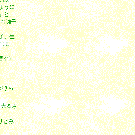
ように
」と、
でお囃子
子。生
では、
漕ぐ）
がきら
く光るさ
りとみ