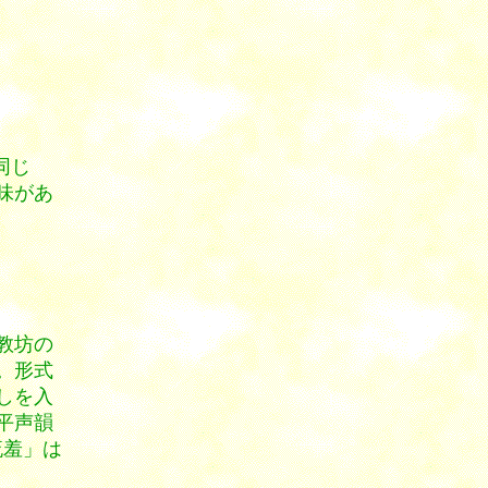
同じ
味があ
教坊の
。形式
しを入
平声韻
流羞」は