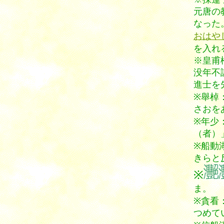
元唐の
なった
おはや
を入れ
※皇甫
没年不
進士を
※舉棹
さおを
※年少
（者）
※船動
きらと
※
ま。
※貪看
つめて