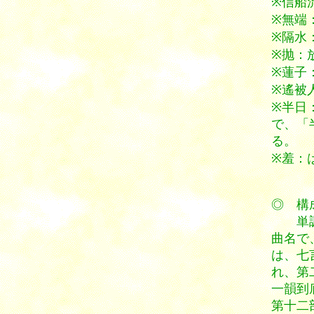
※信船
※無端
※隔水
※抛：
※蓮子
※遙被
※半日
で、「
る。
※羞：
◎
単調 
曲名で
は、七
れ、第
一韻到
第十二