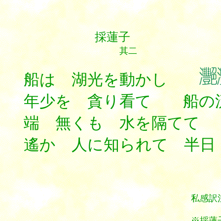
採蓮子
其二
船は 湖光を動かし
年少を 貪り看て 船の
端 無くも 水を隔てて
遙か 人に知られて 半
**
私感訳
※採蓮