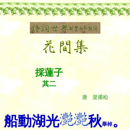
花間集
採蓮子
其二
唐 皇甫松
採蓮子
船動湖光
秋
。
舉棹