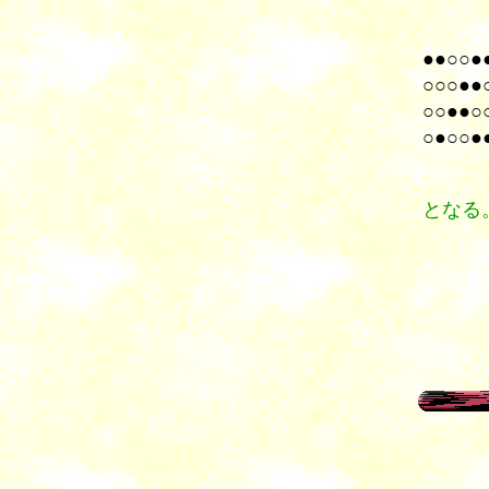
●●○○●
○○○●●
○○●●○
○●○○
となる
漢詩 唐詩