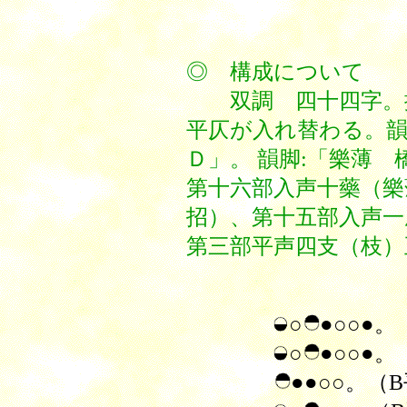
◎ 構成
双調 四十四字。換
平仄が入れ替わる。韻
Ｄ」。 韻脚:「樂薄
第十六部入声十藥（樂
招）、第十五部入声一
第三部平声四支（枝）
○
●○○●。
○
●○○●。
●●○○。
（