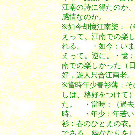
江南の詩に得たのか
感情なのか。
※如今却憶江南樂：（
えって、江南での楽
れる。 ・如今：い
えって。逆に。・憶
南での楽しかった（日
好，遊人只合江南老。
※當時年少春衫薄：そ
しは、格好をつけて
た。 ・當時：（過
時。 ・年少：年若い
衫：春のひとえの衣
である。粋ななりを