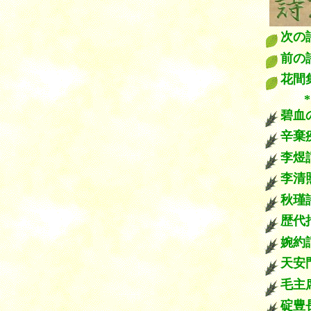
次
前
花間
****
碧血
辛棄
李煜
李清
秋瑾
歴代
婉約
天安
毛主
碇豊