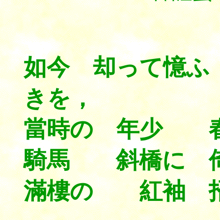
如今 却って憶
きを，
當時の 年少 
騎馬 斜橋に 
滿樓の 紅袖 