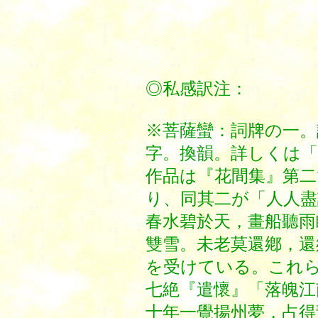
********
◎私感訳注：
※菩薩蠻：詞牌の一。
字。換韻。詳しくは
作品は『花間集』第
り、同其二が「人人盡
春水碧於天，畫船聽
雙雪。未老莫還鄕，還
を受けている。これ
七絶『遣懷』「落魄江
十年一覺揚州夢，占得