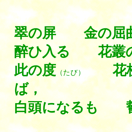
翠の屏 金の屈
醉ひ入る 花叢
此の度
花枝
（たび）
ば，
白頭になるも 