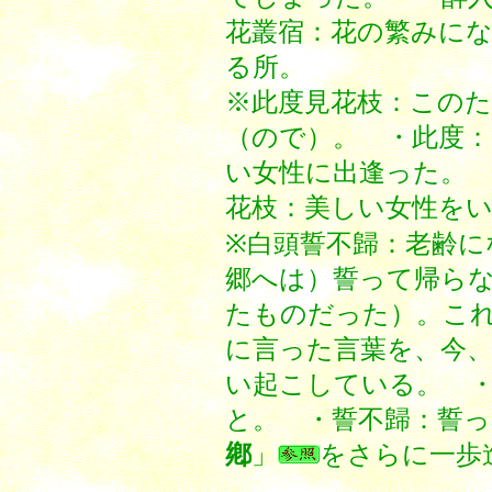
花叢宿：花の繁みに
る所。
※此度見花枝：この
（ので）。 ・此度
い女性に出逢った。
花枝：美しい女性を
※白頭誓不歸：老齢に
郷へは）誓って帰ら
たものだった）。こ
に言った言葉を、今
い起こしている。 
と。 ・誓不歸：誓
鄕
」
をさらに一歩