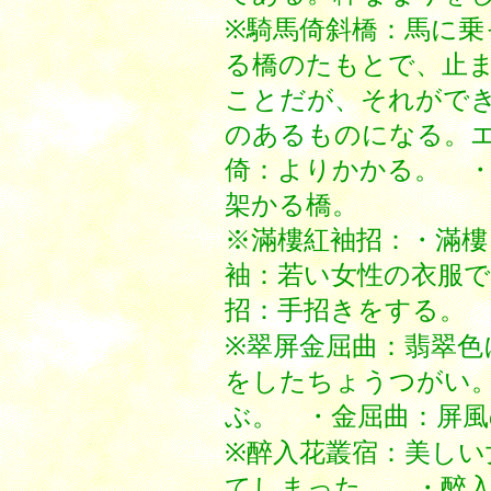
※騎馬倚斜橋：馬に乗
る橋のたもとで、止
ことだが、それがで
のあるものになる。
倚：よりかかる。 
架かる橋。
※滿樓紅袖招：・滿樓
袖：若い女性の衣服
招：手招きをする。
※翠屏金屈曲：翡翠色
をしたちょうつがい
ぶ。 ・金屈曲：屏
※醉入花叢宿：美しい
てしまった。 ・醉