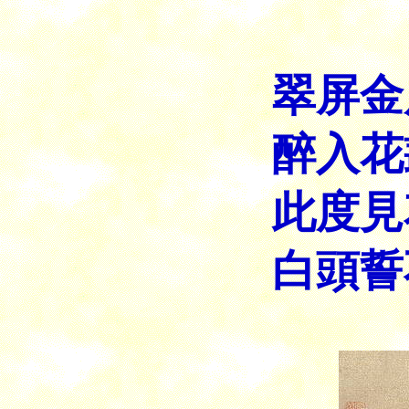
翠屏金
醉入花
此度見
白頭誓