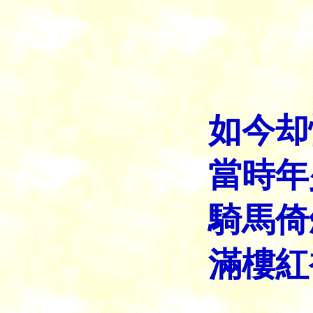
如今却
當時年
騎馬倚
滿樓紅