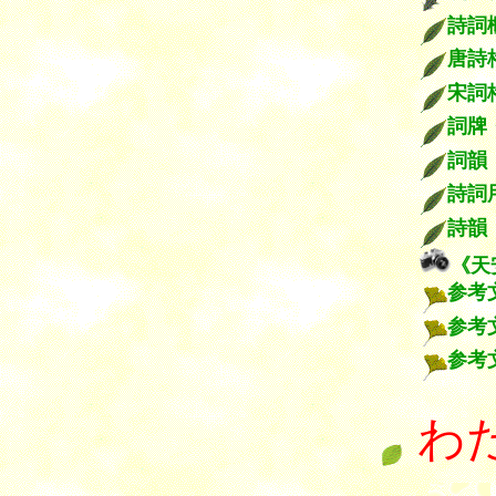
詩
唐
宋詞
詞牌
詞韻
詩詞
詩韻
《天
参考
参考
参考
わ