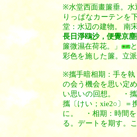
※水堂西面畫簾垂。水
りっぱなカーテンを
堂：水辺の建物。 南
長日淨鴎沙，便覺京塵
簾微濕在荷花。」
彩色を施した簾。立
※攜手暗相期：手を執
の会う機会を思い定め
い思いの回想。 ・
攜〔けい；xie2○〕
に。 ・相期：時間
る。デートを期す。