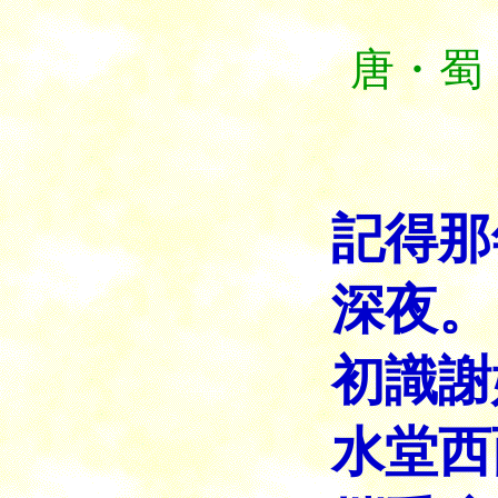
唐・蜀
記得那
深夜。
初識謝
水堂西