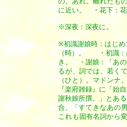
の。あれ。離れたも
に近い。 ・花下：花
※深夜：深夜に。
※初識謝娘時：はじめ
（時）。 ・初識：
き。 ・謝娘：「あ
るが、詞では、若く
（ひと）。マドンナ
『楽府雑録』に「始自
謝秋娘所撰。」とあ
合、「すてきなあの
これも固有名詞から