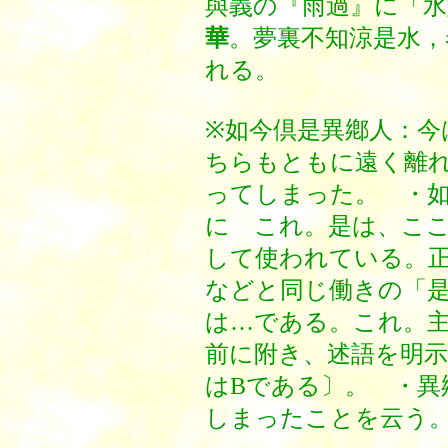
與義の『雨過』に「
水
華
。夢裏不知涼是水，
れる。
※如今倶是異鄕人：今
ちらもともに遠く離
ってしまった。 ・
に これ。是は、こ
して使われている。
などと同じ働きの「
は…である。これ。
前に附き、述語を明示
はBである〕。 ・異
しまったことを云う