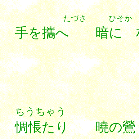
たづさ ひそか
手を攜へ 暗に 
ちうちゃ
惆悵たり 曉の鶯