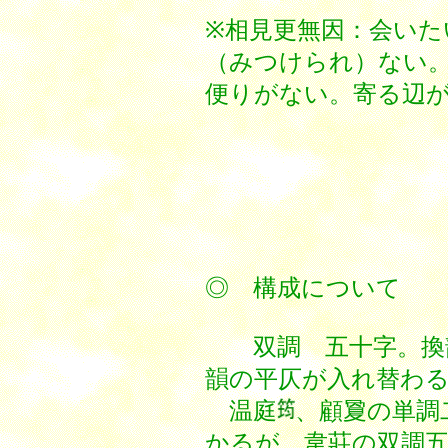
※相見更無因：会いた
（みつけられ）ない。
便りがない。寄る辺
◎ 構成について
双調 五十字。換
韻の平仄が入れ替わ
温庭
、顧夐の単調
かるが、韋莊の双調