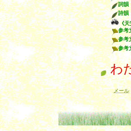
詞韻
詩韻
《天
参考
参考
参考
わ
メール