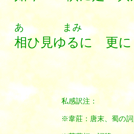
あ ま
相ひ見ゆるに 更に
********
私感訳注：
※韋莊：唐末、蜀の詞