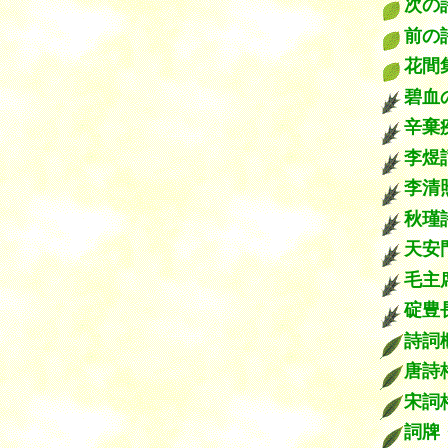
次
前
花間
碧血
辛棄
李煜
李清
秋瑾
天安
毛主
碇豊
詩
唐
宋詞
詞牌