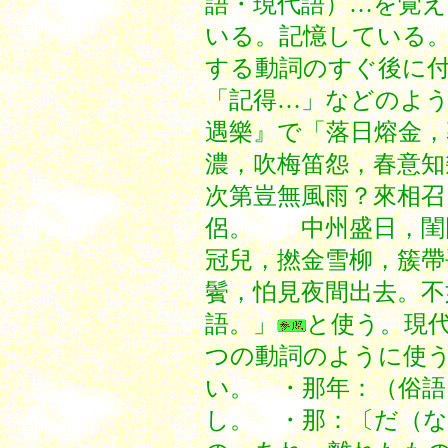
語・現代語）…を覚
いる。記憶している
する動詞のすぐ後に
「記得…」などのよ
遇樂』で「落日熔金，
濃，吹梅笛怨，春意知
次第豈無風雨？來相召
侶。 中州盛日，閨
冠兒，撚金雪柳，簇帶
鬢，怕見夜間出去。不
語。」
と使う。現代
つの動詞のように使
い。 ・那年：（俗
し。 ・那：〔だ（な