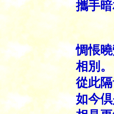
攜手暗
惆悵曉
相別。
從此隔
如今倶