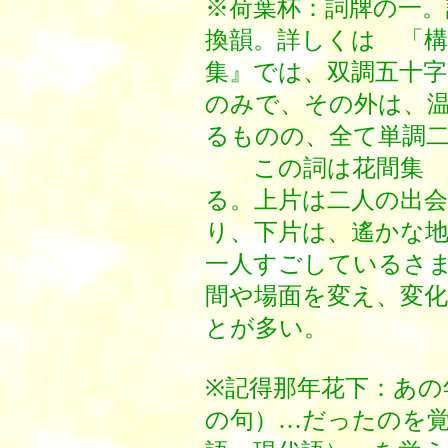
※荷葉杯：詞牌の一。
換韻。詳しくは 「
集』では、双調五十字
のみで、その外は、
るものの、全て単調
この詞は花間集 韋
る。上片は二人の出
り、下片は、遙かな
一人すごしているさ
間や場面を変え、変
とが多い。
※記得那年花下：あの
の句）…だったのを