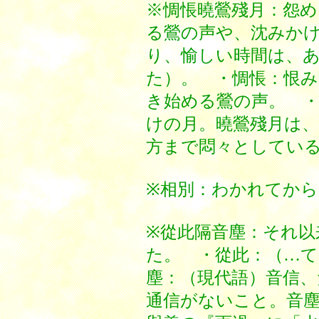
※惆悵曉鶯殘月：怨
る鶯の声や、沈みか
り、愉しい時間は、
た）。 ・惆悵：恨み
き始める鶯の声。 
けの月。曉鶯殘月は
方まで悶々としてい
※相別：わかれてから
※從此隔音塵：それ以
た。 ・從此：（…
塵：（現代語）音信、
通信がないこと。音