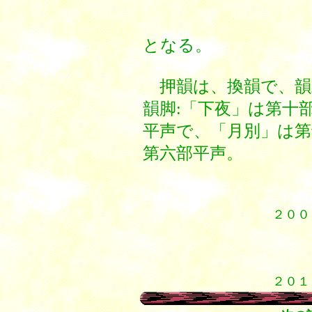
となる。
押韻は、換韻で、韻式は
韻脚:「下夜」は第十
平声で、「月別」は第
第六部平声。
２００
１
１
１
２０１