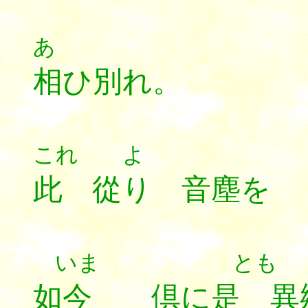
あ
相ひ別れ。
これ よ
此 從り 音塵を
いま とも 
如今 倶に是 異