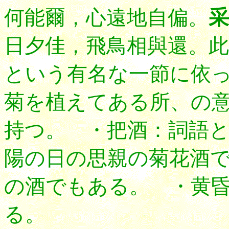
何能爾，心遠地自偏
。
采
日夕佳，飛鳥相與還。此
という有名な一節に依
菊を植えてある所、の
持つ。 ・把酒：詞語
陽の日の思親の菊花酒
の酒でもある。 ・黄
る。