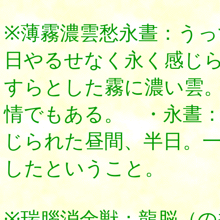
※薄霧濃雲愁永晝：う
日やるせなく永く感じ
すらとした霧に濃い雲
情でもある。 ・永晝
じられた昼間、半日。
したということ。
※瑞腦消金獣：龍脳（