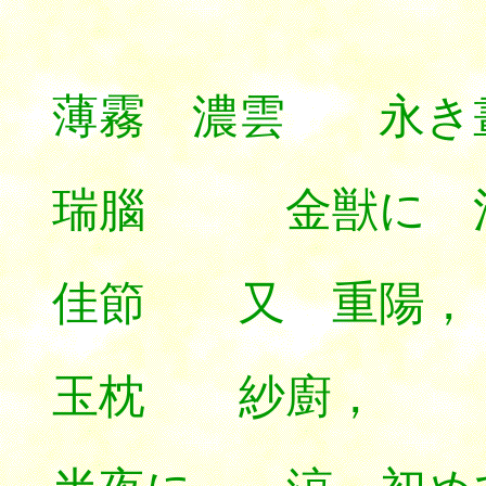
薄霧 濃雲 永き
瑞腦 金獣に 
佳節 又 重陽，
玉枕 紗廚，