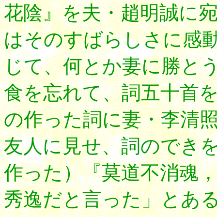
花陰』を夫・趙明誠に
はそのすばらしさに感
じて、何とか妻に勝と
食を忘れて、詞五十首
の作った詞に妻・李清
友人に見せ、詞のでき
作った）『莫道不消魂
秀逸だと言った」とあ