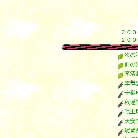
１
１
１
１
２００
２００
次の
前
李清
李
辛
秋瑾
毛主
天安
碇豊