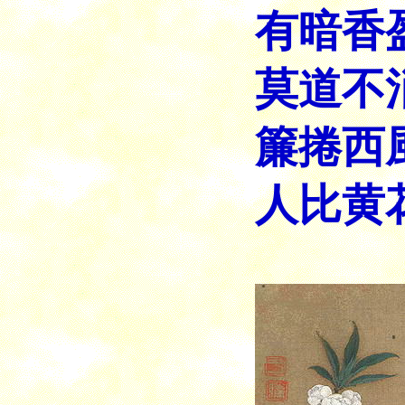
有暗香
莫道不
簾捲西
人比黄