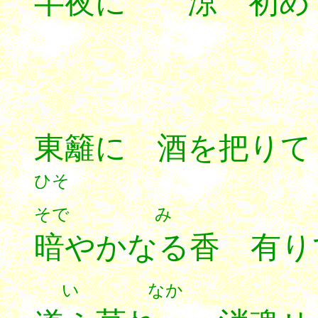
半夜に 涼 初め
東籬に 酒を把り
そで み
暗やかなる香 有
い なか