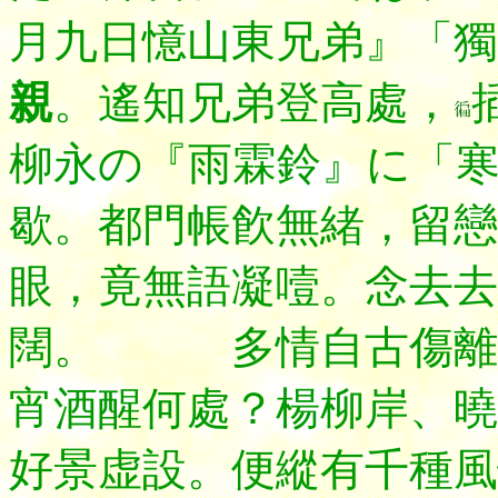
月九日憶山東兄弟』「獨
親
。遙知兄弟登高處，
柳永の『雨霖鈴』に「
歇。都門帳飮無緒，留戀
眼，
竟無語凝噎。念去去
闊。 多情自古傷離
宵酒醒何處？楊柳岸、曉
好景虚設。便縱有千種風