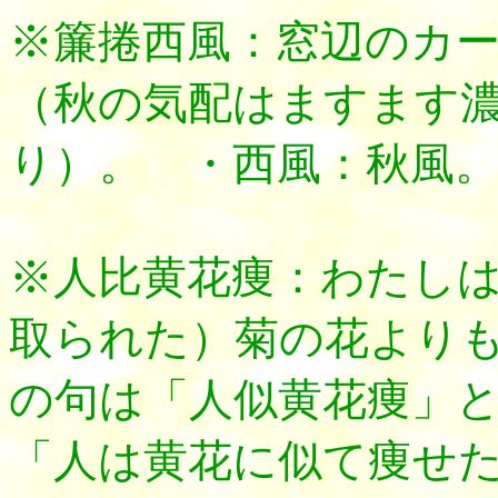
※簾捲西風：窓辺のカ
（秋の気配はますます
り）。 ・西風：秋風
※人比黄花痩：わたし
取られた）菊の花よりも
の句は「人似黄花痩」
「人は黄花に似て痩せ