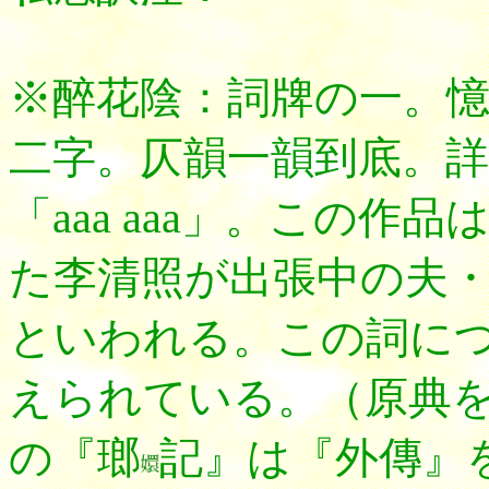
※醉花陰：詞牌の一。
二字。仄韻一韻到底。
「aaa aaa」。この
た李清照が出張中の夫
といわれる。この詞に
えられている。（原典
の『瑯
記』は『外傳』