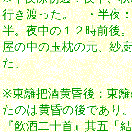
行き渡った。 ・半夜
半。夜中の１２時前後
屋の中の玉枕の元、紗
た。
※東籬把酒黄昏後：東籬
たのは黄昏の後であり
『飮酒二十首』其五「結