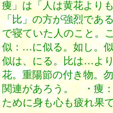
痩」は「人は黄花より
「比」の方が強烈であ
で寝ていた人のこと。
似：…に似る。如し。
似は、にる。比は…よ
花。重陽節の付き物。
関連があろう。 ・痩
ために身も心も疲れ果