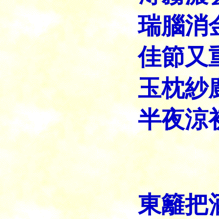
瑞腦
消
佳節又
玉枕紗
半夜涼
東籬
把