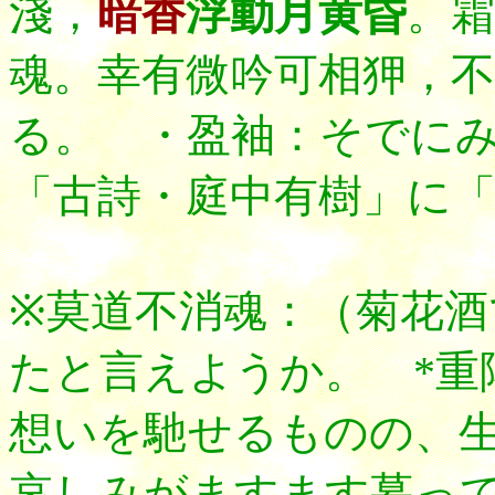
淺，
暗香
浮動月黄昏
。霜
魂。幸有微吟可相狎，不
る。 ・盈袖：そでに
「古詩・庭中有樹」に
※莫道不消魂：（菊花
たと言えようか。 *重
想いを馳せるものの、
哀しみがますます募っ