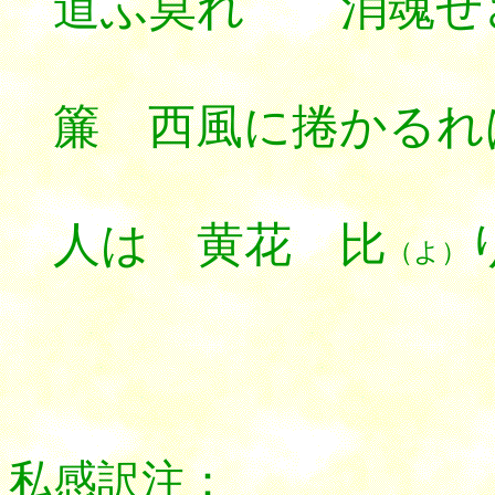
道ふ莫れ 消魂せ
簾 西風に捲かるれ
ご
人は 黄花 比
（よ）
*********
私感訳注：