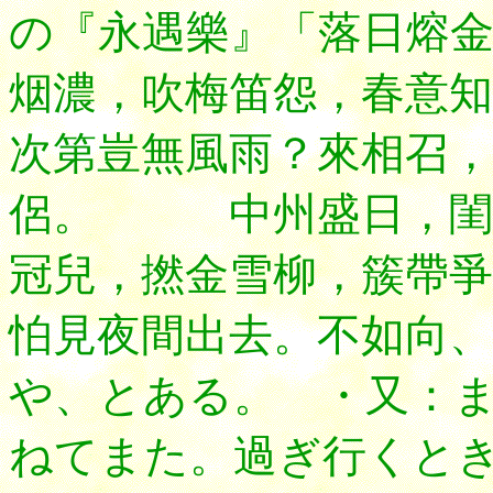
の『永遇樂』「落日熔
烟濃，吹梅笛怨，春意知
次第豈無風雨？來相召，
侶。 中州盛日，閨門
冠兒，撚金雪柳，簇帶爭
怕見夜間出去。不如向
、
や、とある。 ・又：
ねてまた。過ぎ行くと