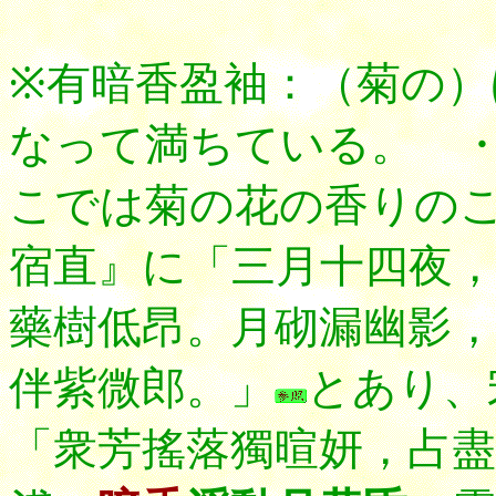
※有暗香盈袖：（菊の
なって満ちている。 
こでは菊の花の香りの
宿直』に「三月十四夜
藥樹低昂
。月砌漏幽影，
伴紫微郎。」
とあり、
「衆芳搖落獨暄妍，占盡