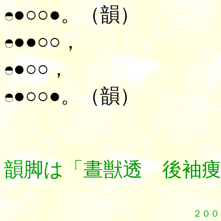
●○○●。（韻）
●●○○，
●○○，
●○○●。（韻）
韻脚は「晝獣透 後袖
２００