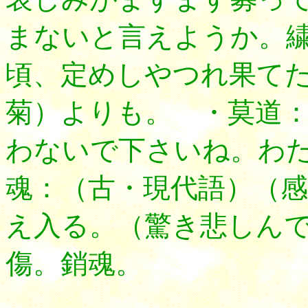
まないと言えようか。
頃、定めしやつれ果て
菊）よりも。 ・莫道
わないで下さいね。わ
魂：（古・現代語）（
え入る。（驚き悲しん
傷。銷魂。