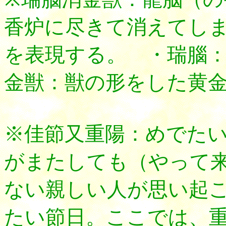
香炉に尽きて消えてしま
を表現する。 ・瑞腦
金獣：獣の形をした黄
※佳節又重陽：めでた
がまたしても（やって
ない親しい人が思い起
たい節日。ここでは、