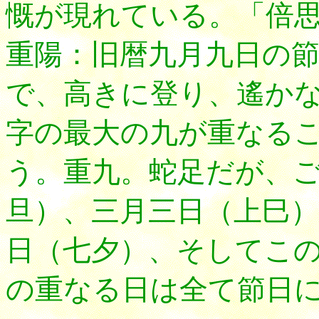
慨が現れている。「倍
重陽：旧暦九月九日
の
で、高きに登り、遙か
字の最大の九が重なる
う。重九。蛇足だが、
旦）、三月三日（上巳）
日（七夕）、そしてこ
の重なる日は全て節日