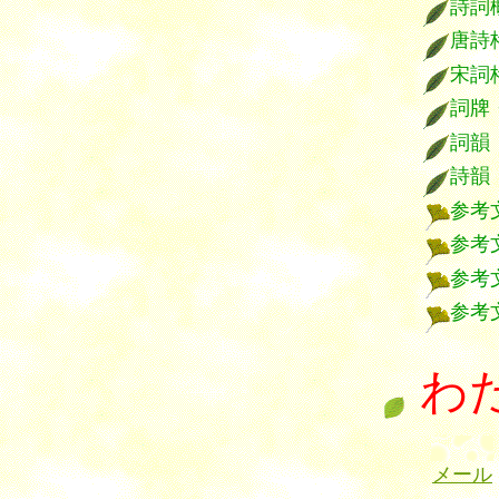
詩詞
唐詩
宋詞
詞牌
詞韻
詩韻
参考
参考
参考
参考
わ
メール