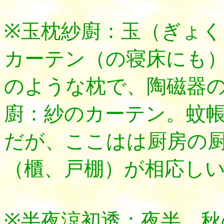
※玉枕紗廚：玉（ぎょ
カーテン（の寝床にも
のような枕で、陶磁器
廚：紗のカーテン。蚊
だが、ここはは厨房の
（櫃、戸棚）が相応し
※半夜涼初透：夜半、