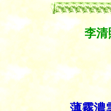
李清
薄霧濃