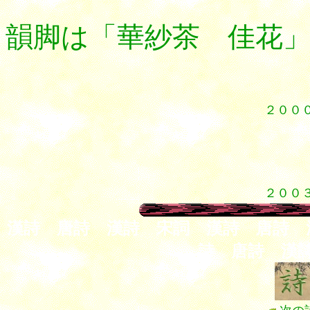
韻脚は「華紗茶 佳花
２００
１
１
１２
１２
２００
漢詩 唐詩 漢詩 宋詞 漢詩 唐詩 
詩 唐詩 漢