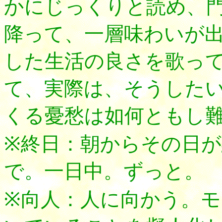
かにじっくりと読め、
降って、一層味わいが
した生活の良さを歌っ
て、実際は、そうした
くる憂愁は如何ともし
※終日：朝からその日
で。一日中。ずっと。
※向人：人に向かう。