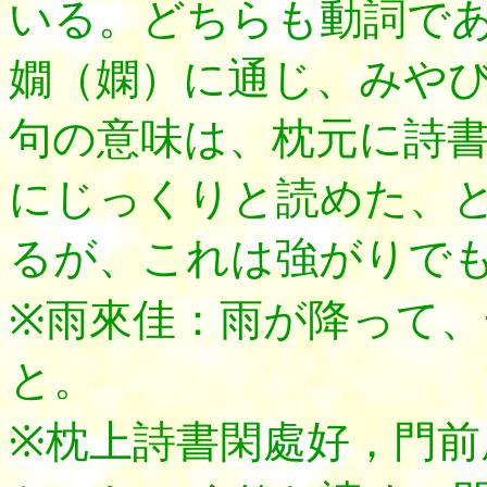
いる。どちらも動詞で
嫺（嫻）に通じ、みや
句の意味は、枕元に詩
にじっくりと読めた、
るが、これは強がりで
※雨來佳：雨が降って
と。
※枕上詩書閑處好，門前