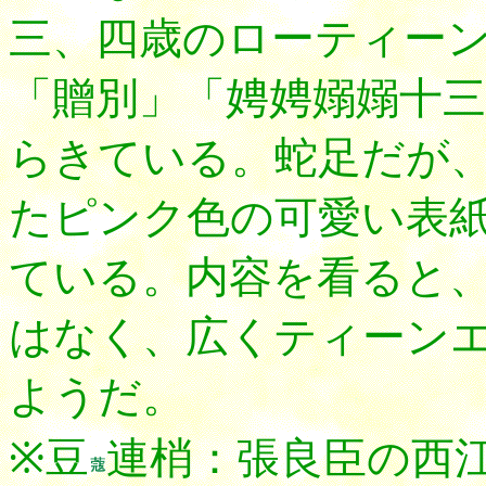
三、四歳のローティー
「贈別」「娉娉嫋嫋十三
らきている。蛇足だが
たピンク色の可愛い表
ている。内容を看ると
はなく、広くティーン
ようだ。
※豆
連梢：張良臣の西