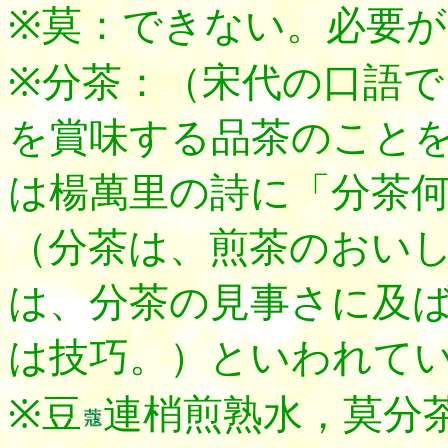
※莫：できない。必要
※分茶：（宋代の口語
を賞味する品茶のこと
は楊萬里の詩に「分茶
（分茶は、煎茶のおい
は、分茶の見事さに及
は技巧。）といわれて
※豆
連梢煎熟水，莫分