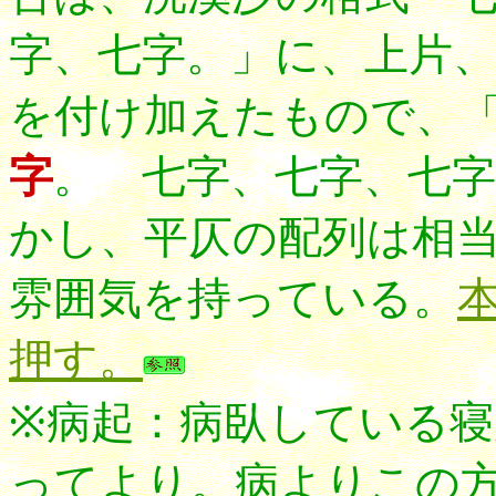
字、七字。」に、上片
を付け加えたもので、
字
。 七字、七字、七字
かし、平仄の配列は相
雰囲気を持っている。
押す。
※病起：病臥している
ってより。病よりこの