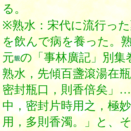
る。
※熟水：宋代に流行っ
を飲んで病を養った。
元
の「事林廣記」別集
熟水，先傾百盞滾湯在瓶
密封瓶口，則香倍矣」…
中，密封片時用之，極妙
用，多則香濁。」と、