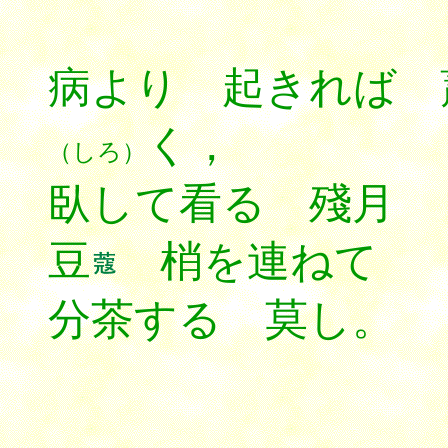
病より 起きれば
く，
（しろ）
臥して看る 殘月
豆
梢を連ねて 
分茶する 莫し。