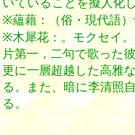
いていることを擬人化
※蘊藉：（俗・現代語
※木犀花：。モクセイ
片第一，二句で歌った
更に一層超越した高雅
る。また、暗に李清照
る。