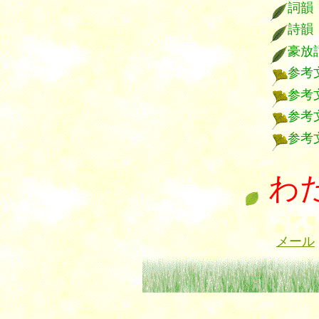
詞韻
詩韻
豪放
参考
参考
参考
参考
わ
メール