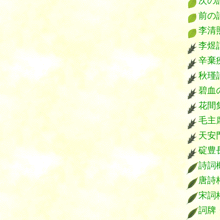
次の
前
李清
李煜
辛
秋瑾
碧血
花間
毛主
天安
碇豊
詩詞
唐詩
宋詞
詞牌