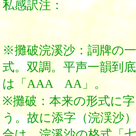
私感訳注：
※攤破浣溪沙：詞牌の
式。双調。平声一韻到
は「AAA AA」。
※攤破：本来の形式に
う。故に添字（浣渓沙
合は、浣溪沙の格式「