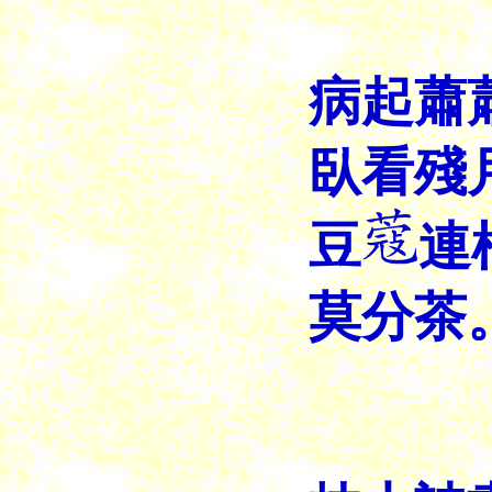
病起
蕭
臥看殘
豆
連
莫分茶