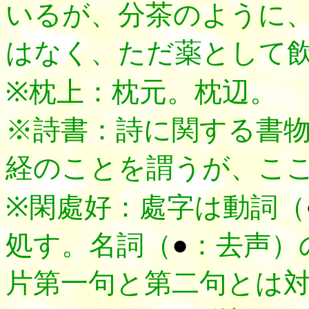
いるが、分茶のように
はなく、ただ薬として
※枕上：枕元。枕辺。
※詩書：詩に関する書
経のことを謂うが、こ
※閑處好：處字は動詞（
処す。名詞（
●
：去声）
片第一句と第二句とは