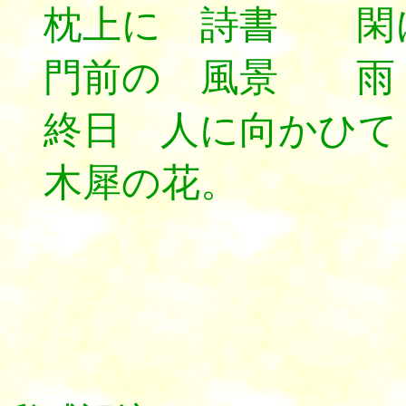
枕上に 詩書 閑
門前の 風景 雨
終日 人に向かひ
木犀の花。
*********