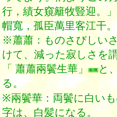
行，績女窺籬牧豎迎。
帽寬，孤臣萬里客江干。
※蕭蕭：ものさびしい
けて、減った寂しさを
「 蕭蕭兩鬢生華」
と
る。
※兩鬢華：両鬢に白い
字は、白髪になる。