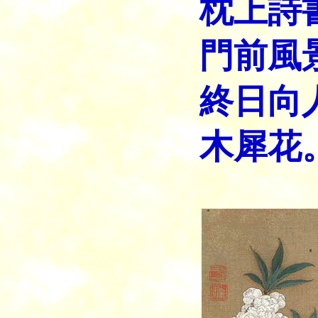
枕上詩
門前風
終日向
木犀花