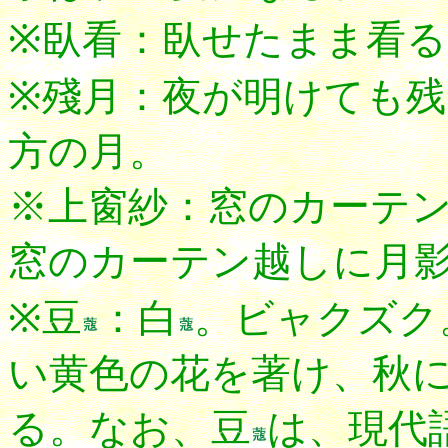
※臥看：臥せたまま看
※殘月：夜が明けても
方の月。
※上窗紗：窓のカーテ
窓のカーテン越しに月
※豆
：白
。ビャクズク
い黄色の花を著け、秋
る。なお、豆
は、現代