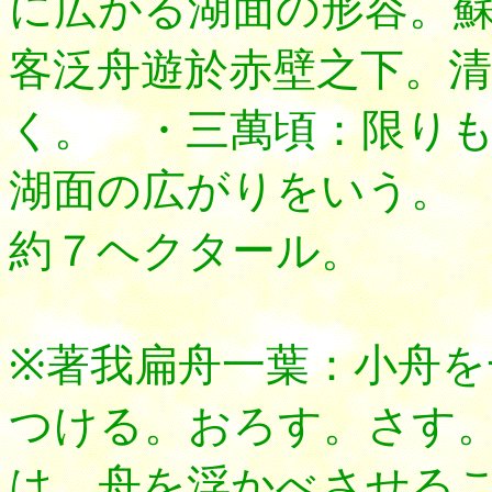
に広がる湖面の形容。
客泛舟遊於赤壁之下。清
く。 ・三萬頃：限り
湖面の広がりをいう。
約７ヘクタール。
※著我扁舟一葉：小舟を
つける。おろす。さす
は、舟を浮かべさせる