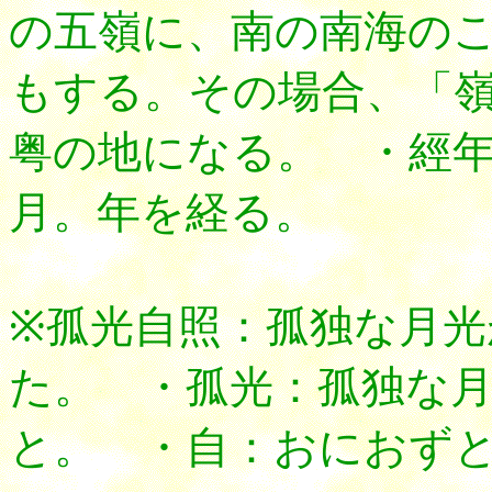
の五嶺に、南の南海の
もする。その場合、「
粤の地になる。 ・經
月。年を経る。
※孤光自照：孤独な月
た。 ・孤光：孤独な
と。 ・自：おにおず