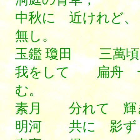
中秋に 近けれど、
無し。
玉鑑 瓊田 三萬頃
我をして 扁舟 
む。
素月 分れて 輝
明河 共に 影ず