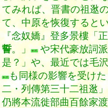
てみれば、
晋書の祖逖
て、中原を恢復すると
『念奴嬌』登多景樓「正
誓
。」
や宋代豪放詞派
是？」や、最近では毛
も同様の影響を受けた
二・列傳第三十二祖逖
仍將本流徙部曲百餘家渡