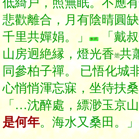
低綺戸，照無眠。不應有
悲歡離合，月有陰晴圓缺
千里共嬋娟。」
「戴叔
山房迥絶縁，燈光香
共
同參柏子禪。 已悟化城
心悄悄渾忘寐，坐待扶
「…沈醉處，縹渺玉京山
是何年
。海水又桑田。」