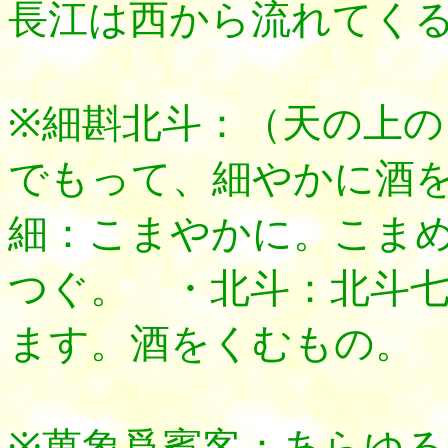
長江は西から流れてく
※細斟北斗：（天の上
でもって、細やかに酒
細：こまやかに。こま
つぐ。 ・北斗：北斗
ます。酒をくむもの。
※萬象爲賓客：あらゆ