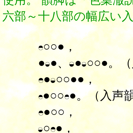
六部～十八部の幅広い
○○●，
●
●、
●
○○●。
●
○○●●，
●○○
●。（入声
●○○，
○
●，