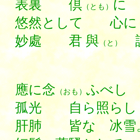
表裏 倶
に 
（とも）
悠然として 心に
妙處 君 與
説
（と）
應に念
ふべし
（おも）
孤光 自ら照らし
肝肺 皆な 冰雪