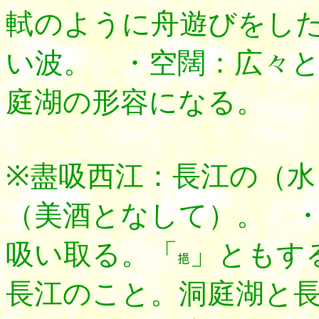
軾のように舟遊びをし
い波。 ・空闊：広々
庭湖の形容になる。
※盡吸西江：長江の（
（美酒となして）。 
吸い取る。「
」ともす
長江のこと。洞庭湖と