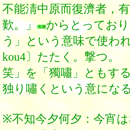
不能淸中原而復濟者，有
歎。」
からとっており
う」という意味で使わ
kou4〕たたく。撃つ
笑」を「獨嘯」ともす
独り嘯くという意にな
※不知今夕何夕：今宵