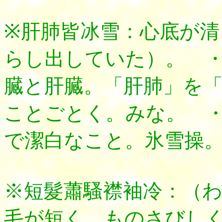
※肝肺皆冰雪：心底が
らし出していた）。 
臓と肝臓。「肝肺」を
ことごとく。みな。 
で潔白なこと。氷雪操
※短髮蕭騷襟袖冷：（
毛が短く、ものさびし