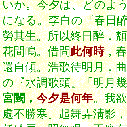
いか。今夕は、どのよ
になる。
李白の『春日
勞其生。所以終日醉，頽
花間鳴。借問
此何時
，春
還自傾。浩歌待明月，曲
の『水調歌頭』「明月
宮闕，
今夕是何年
。我欲
處不勝寒。起舞弄淸影