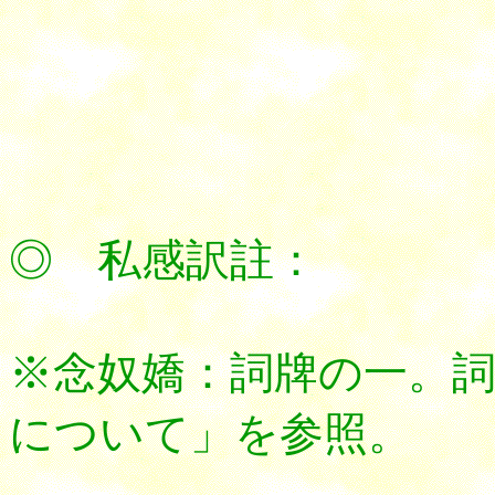
*********
◎ 私感訳註：
※念奴嬌：詞牌の一。
について」を参照。