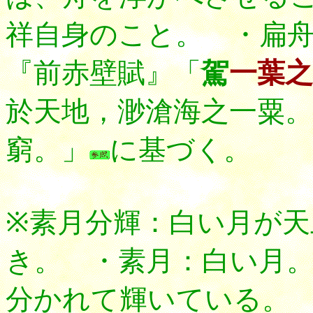
祥自身のこと。 ・扁
『前赤壁賦』「
駕
一葉之
於天地，渺滄海之一粟。
窮。」
に基づく。
※素月分輝：白い月が
き。 ・素月：白い月
分かれて輝いている。