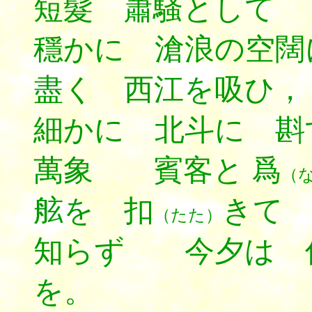
短髮 蕭騷として
穩かに 滄浪の空闊
盡く 西江を吸ひ，
細かに 北斗に 斟
萬象 賓客と 爲
（
舷を 扣
きて
（たた）
知らず 今夕は 
を。