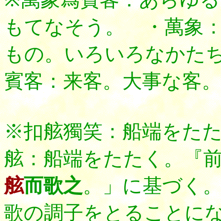
もてなそう。 ・萬象
もの。いろいろなかた
賓客：来客。大事な客
※扣舷獨笑：船端をた
舷：船端をたたく。『
舷
而歌之
。」に基づく
歌の調子をとることに