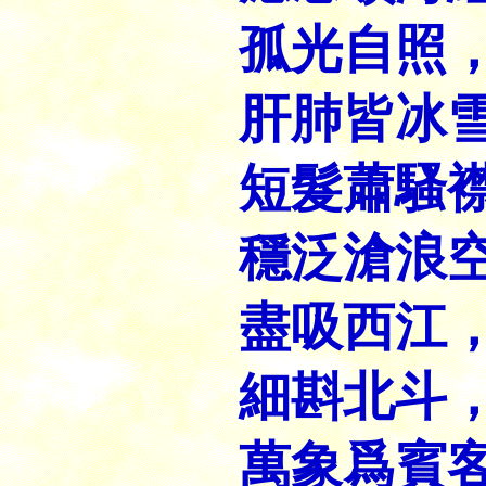
孤光自照
肝肺皆冰
短髮蕭騷
穩泛滄浪
盡吸西江
細斟北斗
萬象爲賓