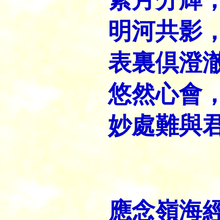
明河共影
表裏倶澄
悠然心會
妙處難與
應念嶺海