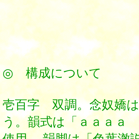
◎ 構成について
壱百字 双調。念奴嬌
う。韻式は「ａａａａ
使用。 韻脚は「色葉澈