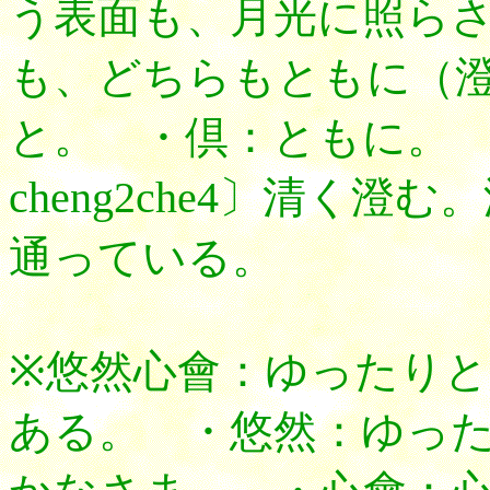
う表面も、月光に照ら
も、どちらもともに（
と。 ・倶：ともに。
cheng2che4〕清く
通っている。
※悠然心會：ゆったり
ある。 ・悠然：ゆっ