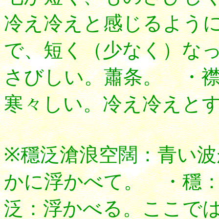
冷え冷えと感じるよう
で、短く（少なく）な
さびしい。蕭条。 ・
寒々しい。冷え冷えと
※穩泛滄浪空闊：青い
かに浮かべて。 ・穩
泛：浮かべる。ここで