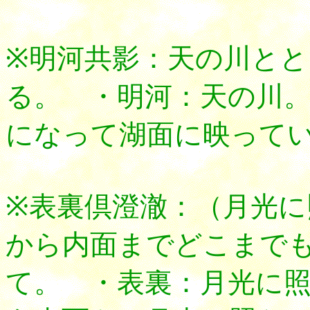
※明河共影：天の川と
る。 ・明河：天の川
になって湖面に映って
※表裏倶澄澈：（月光に
から内面までどこまで
て。 ・表裏：月光に