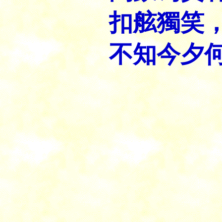
扣舷獨笑
不知今
夕