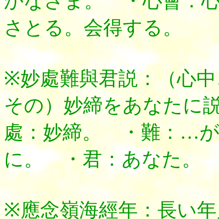
かなさま。 ・心會：
さとる。会得する。
※妙處難與君説：（心
その）妙締をあなたに
處：妙締。 ・難：…
に。 ・君：あなた。
※應念嶺海經年：長い年