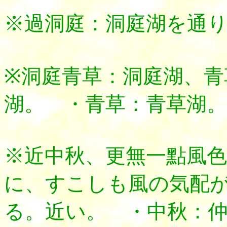
※過洞庭：洞庭湖を通
※洞庭青草：洞庭湖、青
湖。 ・青草：青草湖
※近中秋、更無一點風
に、すこしも風の気配
る。近い。 ・中秋：