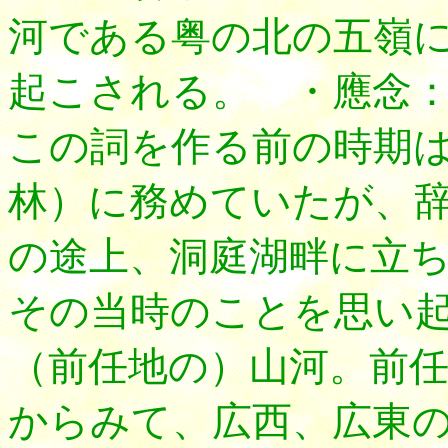
河である粤の北の五嶺
起こされる。 ・應念
この詞を作る前の時期
林）に務めていたが、
の途上、洞庭湖畔に立
その当時のことを思い
（前任地の）山河。前
からみて、広西、広東