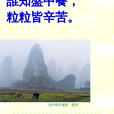
誰知盤中餐，
粒粒皆辛苦。
仇均世氏撮影・提供