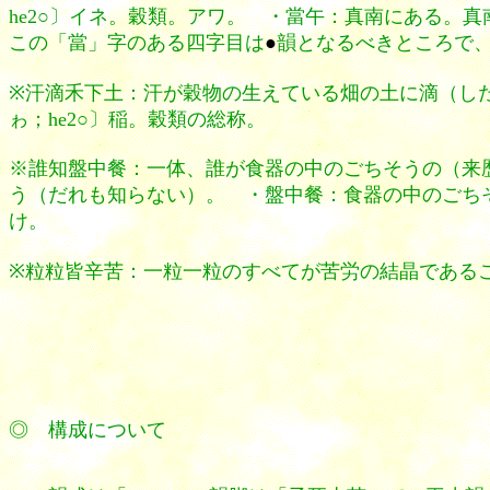
he2○〕イネ。穀類。アワ。 ・當午：真南にある。
この「當」字のある四字目は
●
韻となるべきところで
※汗滴禾下土：汗が穀物の生えている畑の土に滴（し
ゎ；he2○〕稲。穀類の総称。
※誰知盤中餐：一体、誰が食器の中のごちそうの（来
う（だれも知らない）。 ・盤中餐：食器の中のごちそ
け。
※粒粒皆辛苦：一粒一粒のすべてが苦労の結晶である
◎ 構成について