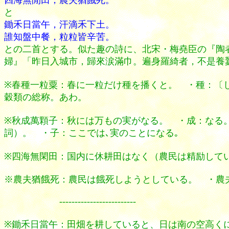
四海無閒田，農夫猶餓死。
と
鋤禾日當午，汗滴禾下土。
誰知盤中餐，粒粒皆辛苦。
との二首とする。似た趣の詩に、北宋・梅堯臣の『陶
婦』「昨日入城市，歸來涙滿巾。遍身羅綺者，不是養
※春種一粒粟：春に一粒だけ種を播くと。 ・種：〔しゅ
穀類の総称。あわ。
※秋成萬顆子：秋には万もの実がなる。 ・成：なる
詞）。 ・子：ここでは､実のことになる｡
※四海無閑田：国内に休耕田はなく（農民は精励して
※農夫猶餓死：農民は餓死しようとしている。 ・農
-------------------------
※鋤禾日當午：田畑を耕していると、日は南の空高くに