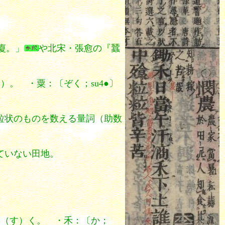
廈。」
や北宋・張愈の『蠶
）。 ・粟：〔ぞく；su4●〕
粒状のものを数える量詞（助数
ていない田地。
鋤（す）く。 ・禾：〔か；