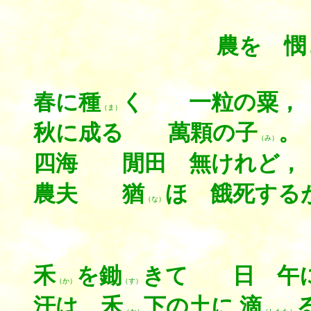
。
農を 憫
春に種
く 一粒の粟，
（ま）
秋に成る 萬顆の子
。
（み）
四海 閒田 無けれど，
農夫 猶
ほ 餓死する
（な）
禾
を鋤
きて 日 午
（か）
（す）
汗は
禾
下の土に 滴