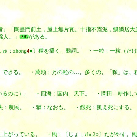
者』「陶盡門前土，屋上無片瓦。十指不霑泥，鱗鱗居大
蠶人。」
がある。
；zhong
4
●〕種を播く。動詞。 ・一粒：一粒（だけ
。できる。 ・萬顆：万の粒の…。多くの。「顆」は、
いるのに）。 ・四海：国内。天下。 ・閑田：耕作し
夫：農民。 ・猶：なおも。 ・餓死：飢え死にする。
上がっている。 ・鋤：〔じょ；chu2○〕たがやす。