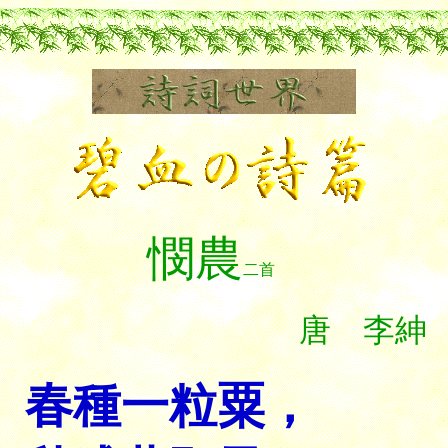
憫農
二首
唐 李紳
春種一粒粟，