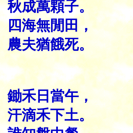
秋成萬顆子。
四海無閒田，
農夫猶餓死。
鋤禾日當午，
汗滴禾下土。