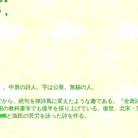
餐，
）。中唐の詩人。字は公垂。無錫の人。
などから、絶句を律詩風に変えたような趣である。『全唐
国の教科書等でも後半を採り上げている。後世、北宋・
と漁民の苦労を詠った詩を作る。