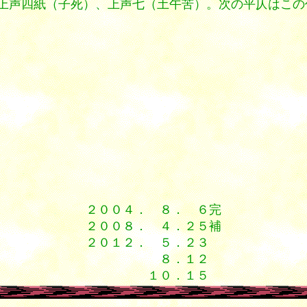
上声四紙（子死）、上声七（土午苦）。次の平仄はこの
２００４． ８． ６完
２００８． ４．２５補
２０１２． ５．２３
８．１２
１０．１５
漢詩 唐詩 漢詩 宋詞