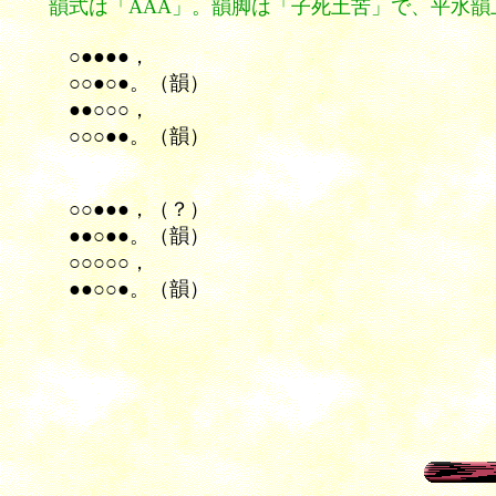
韻式は「AAA」。韻脚は「子死土苦」で、平水韻
○●●●●，
○○●○●。（韻）
●●○○○，
○○○●●。（韻）
○○●●●，（？）
●●○●●。（韻）
○○○○○，
●●○○●。（韻）