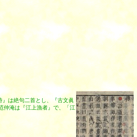
詩』は絶句二首とし、『古文眞
范仲淹は『江上漁者』で、「江