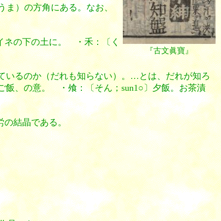
（うま）の方角にある。なお、
イネの下の土に。 ・禾：〔く
『古文眞寶』
ているのか（だれも知らない）。…とは、だれが知ろ
、の意。 ・飧：〔そん；sun1○〕夕飯。お茶漬
労の結晶である。