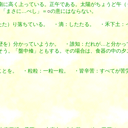
真南に高く上っている。正午である。太陽がちょうど午
、「まさに…べし」＝
○
の意にはならない。
たた）り落ちている。 ・滴：したたる。 ・禾下土：
歴を）分かっていようか。 ・誰知：だれが…と分かっ
う。「盤中飧」ともする。その場合は、食器の中の夕ご飯
ことを。 ・粒粒：一粒一粒。 ・皆辛苦：すべてが苦