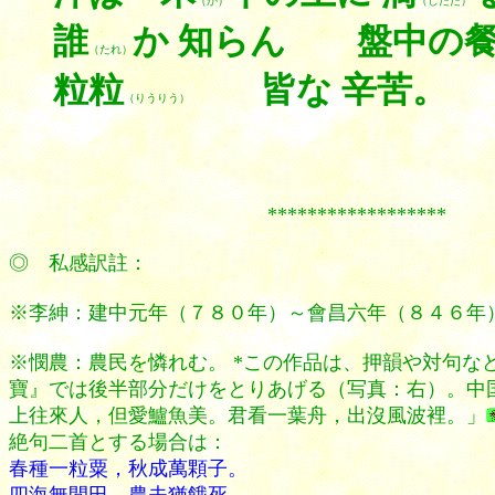
（か）
（したた）
誰
か 知らん 盤中の
（たれ）
粒粒
皆な 辛苦。
（りうりう）
******************
◎ 私感訳註：
※李紳：建中元年（７８０年）～會昌六年（８４６年
※憫農：農民を憐れむ。 *この作品は、押韻や対句
寶』では後半部分だけをとりあげる（写真：右）。中
上往來人，但愛鱸魚美。君看一葉舟，出沒風波裡。」
絶句二首とする場合は：
春種一粒粟，秋成萬顆子。