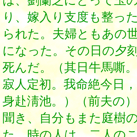
は、劉蘭芝にとって玉
り、嫁入り支度も整っ
られた。夫婦ともあの
になった。その日の夕
死んだ。（其日牛馬嘶
寂人定初。我命絶今日，
身赴淸池。）（前夫の
聞き、自分もまた庭樹
た。時の人は、二人の