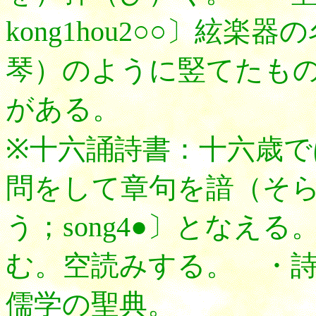
kong1hou2○○〕絃
琴）のように竪てたも
がある。
※十六誦詩書：十六歳で
問をして章句を諳（そ
う；song4●〕となえ
む。空読みする。 ・
儒学の聖典。