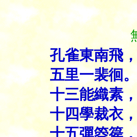
孔雀東南飛
五里一裴徊
十三能織素
十四學裁衣
十五彈箜篌