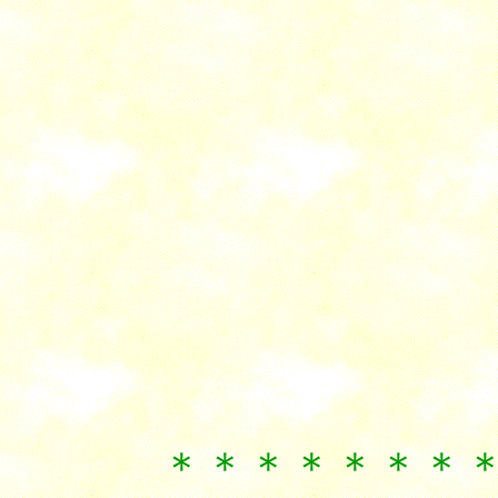
＊＊＊＊＊＊＊＊＊