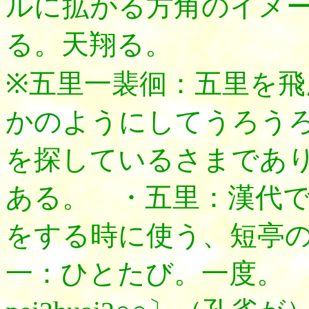
ルに拡がる方角のイメ
る。天翔る。
※五里一裴徊：五里を
かのようにしてうろうろ
を探しているさまであ
ある。 ・五里：漢代
をする時に使う、短亭
一：ひとたび。一度。