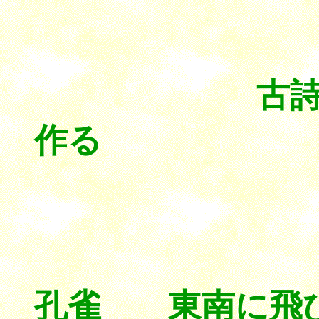
。
古
作る
（孔雀
其
孔雀 東南に飛