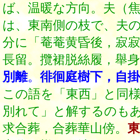
ば、温暖な方向。夫（
は、東南側の枝で、夫
分に「菴菴黄昏後，寂
長留。攬裙脱絲履，舉身
別離
。
徘徊庭樹下，自掛
この語を「東西」と同
別れて」と解するのも
求合葬，合葬華山傍。
東