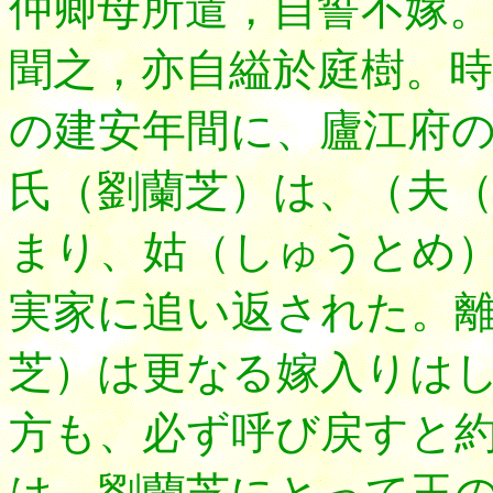
仲卿母所遣，自誓不嫁。
聞之，亦自縊於庭樹。時
の建安年間に、廬江府
氏（劉蘭芝）は、（夫
まり、姑（しゅうとめ
実家に追い返された。
芝）は更なる嫁入りは
方も、必ず呼び戻すと