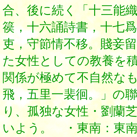
合、後に続く「十三能
篌，十六誦詩書，十七爲
吏，守節情不移。賤妾
た女性としての教養を
関係が極めて不自然な
飛，五里一裴徊。」の
り、孤独な女性・劉蘭
いよう。 ・東南：東