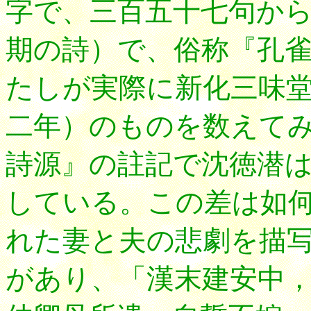
字で、三百五十七句か
期の詩）で、俗称『孔
たしが実際に新化三味
二年）のものを数えて
詩源』の註記で沈徳潜
している。この差は如
れた妻と夫の悲劇を描
があり、「漢末建安中