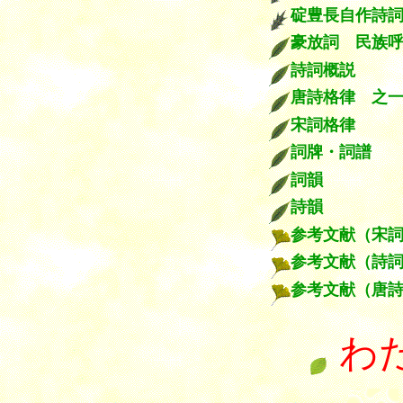
碇豊長自作詩
豪放詞 民族
詩詞概説
唐詩格律 之
宋詞格律
詞牌・詞譜
詞韻
詩韻
参考文献（宋
参考文献（詩
参考文献（唐
わ