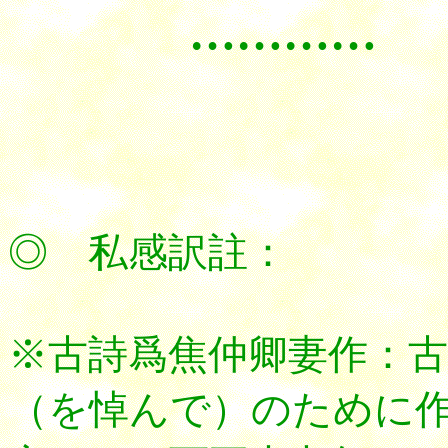
…………
*********
◎ 私感訳註：
※古詩爲焦仲卿妻作：
（を悼んで）のために