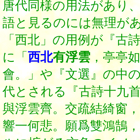
唐代同様の用法があり
語と見るのには無理が
「西北」の用例が『古
に「
西北
有浮雲
，亭亭
會。」や『文選』の中
代とされる『古詩十九
與浮雲齊。交疏結綺窗，
響一何悲。願爲雙鴻鵠