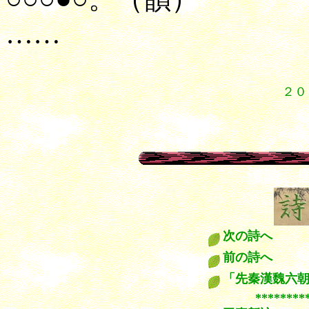
……
２０
漢詩 
次の詩へ
前の詩へ
「先秦漢魏六
*********