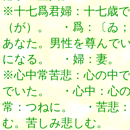
※十七爲君婦：十七歳
（が）。 ・爲：〔ゐ；w
あなた。男性を尊んで
になる。 ・婦：妻。
※心中常苦悲：心の中
でいた。 ・心中：心
常：つねに。 ・苦悲
む。苦しみ悲しむ。