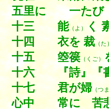
五里に 一たび
十三 能
く 
（よ）
十四 衣を 裁
（た
十五 箜篌
（くご）
十六 『詩』『
十七 君が婦
（つ
心中 常に 苦