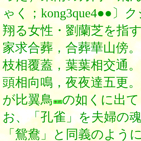
ゃく；kong3que4●
翔る女性・劉蘭芝を指
家求合葬，合葬華山傍。
枝相覆蓋，葉葉相交通。
頭相向鳴，夜夜達五更
が比翼鳥
の如くに出て
お、「孔雀」を夫婦の
「鴛鴦」と同義のよう