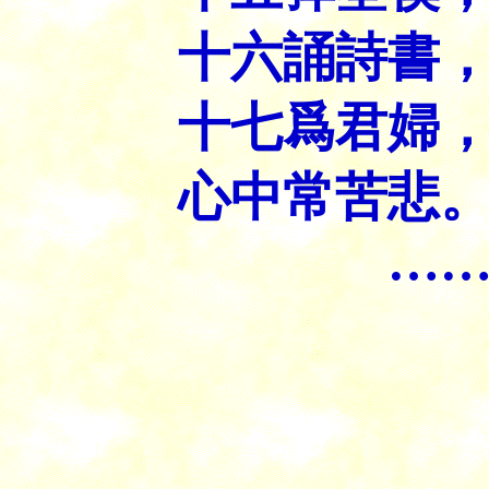
十六誦詩書
十七爲君婦
心中常苦悲
……