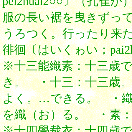
pei2huai2○○〕（
服の長い裾を曳きずっ
うろつく。行ったり来
徘徊〔はいくゎい；pai2h
※十三能織素：十三歳
き。 ・十三：十三歳
よく。…できる。 ・
を織（お）る。 ・素：
※十四學裁衣：十四歳で