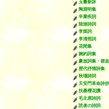
玉臺新詠
陶淵明集
辛棄疾詞
陸游詩詞
李煜詞
李清照詞
花間集
婉約詞集
豪放詞集・碧
歴代抒情詩集
秋瑾詩詞
天安門革命詩
扶桑櫻花讚
毛主席詩詞
読者の詩詞