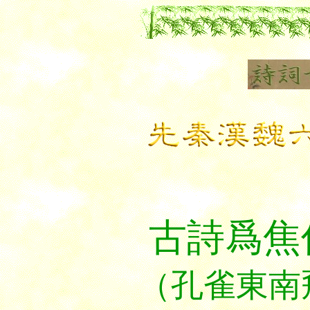
古詩爲焦
（孔雀東南