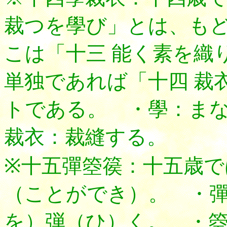
裁つを學び」とは、も
こは「十三 能く素を織
単独であれば「十四 裁
トである。 ・學：ま
裁衣：裁縫する。
※十五彈箜篌：十五歳
（ことができ）。 ・彈：
を）弾（ひ）く。 ・