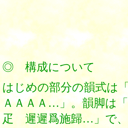
◎
構成
について
はじめの部分の韻式は
ＡＡＡＡ…」。韻脚は
疋 遲遲爲施歸…」で