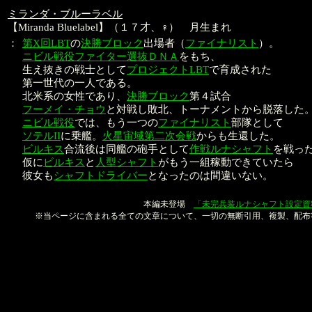
ミランダ・ブルーラベル
【Miranda Bluelabel】（１７才、♀） 月生まれ
：
第X回LBT
の
決勝ブロック
出場者（
ファイナリスト
）。
ニビル戦役ファイター選抜ＤＮＡ
をもち、
生え抜きの戦士として
プロジェクトLBT
で育成された
第一世代の一人である。
北米系の女性であり、
決勝ブロック
第４試合
フーメイ・チョウ
と対戦し敗北、トーナメントから脱落した
ニビル戦役
では、もう一つの
ファイナリスト
部隊として
ソテルII
に乗艦。
火星宙域第二次会戦
からも生還した。
ビルキス
合流後は同艦の砲手として
作戦ルナシャフト
を戦っ
仮に
ビルキス
と
人型シャフト
がもう一組稼動できていたら
彼女も
シャフトドライバー
となったのは間違いない。
本文：金子良馬、山口恭史
本編未登場
「未完兵装ルナシャフト設定資
※当ページに含まれる全ての文章について、一切の無断引用、複製、配布