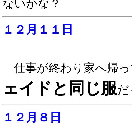
ないかな？
１２月１１日
仕事が終わり家へ帰っ
ェイドと同じ服
だ
１２月８日