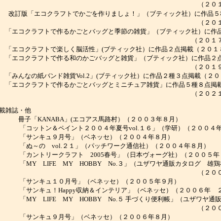
（２０１７年５
改訂版「エコクラフトでかごを作りましょ！」（ブティック社）に作品５
（２０１７年９
「
エコクラフトで作るかごとバッグと季節の雑貨」（ブティック社）に作
（２０１７年１２
エコクラフトで楽しく脳活性」(ブティック社）に作品２点掲載（２０１
エコクラフトで作る和のかごバッグと雑貨」（ブティック社）に作品２
（２０１９年２月
みんなの紙バンド雑貨Vol.2」(ブティック社）に作品２種３点掲載（２
エコクラフトで作るかごとバッグとミニチュア雑貨」に作品５種８点掲
（２０２１年１０
掲載雑誌・他
子「KANABA」(エコアス馬路村）（２００３年８月）
コットン＆ペイント２００４年夏号vol.１６」（学研）（２００４
「サンキュ９月号」（ベネッセ）（２００４年８月）
ぬ～の vol.２１」（パッチワーク通信社）（２００４年８月）
カントリークラフト 2005春号」（日本ヴォーグ社）（２００５年
MY LIFE MY HOBBY No.３」（ユザワヤ通販カタログ 雄鶏
（２００５年４
「サンキュ１０月号」（ベネッセ）（２００５年９月）
サンキュ！Happy収納＆インテリア」（ベネッセ）（２００６年 
MY LIFE MY HOBBY No.５ 手づくり便利帳」（ユザワヤ通
（２００６年４
「サンキュ９月号」（ベネッセ）（２００６年８月）