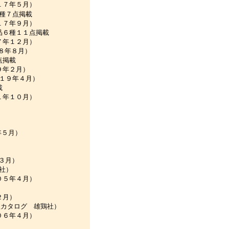
月）
種７点掲載
月）
品６種１１点掲載
月）
８年８月）
点掲載
）
０１９年４月）
載
月）
年５月）
３月）
社）
月）
２月）
販カタログ 雄鶏社）
月）