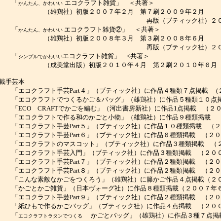
「
エコクラフト雑貨」 ＜共著＞
かんたん、かわいい
（雄鶏社）初版２００７年２月 第７刷２００９年２月
再版（ブティック社）２０１１
「
エコクラフト雑貨②」 ＜共著＞
かんたん、かわいい
（雄鶏社）初版２００８年３月 第３刷２００８年６月
再版（ブティック社）２０１１
「
エコクラフト雑貨」 <共著＞
シンプルでかわいい
（成美堂出版）初版２０１０年４月 第２刷２０１０年６月
載手芸本
エコクラフト手芸Part４」（ブティック社）に作品４種類７点掲載 (
エコクラフトでつくるかご＆バッグ」（雄鶏社）に作品５種類１０点掲
ECO CRAFTでかごを編む」（河出書房新社）に作品1点掲載 （２
エコクラフトで作る和のかごと小物」（雄鶏社）に作品９種類掲載 （
エコクラフト手芸Part５」（ブティック社）に作品１０種類掲載 （２
エコクラフト手芸Part６」（ブティック社）に作品６種類掲載 （２０
エコクラフトのマスコット」（ブティック社）に作品３種類掲載 （２
エコクラフト手芸入門」（ブティック社）に作品３種類掲載 （２００
エコクラフト手芸Part７」（ブティック社）に作品２種類掲載 （２０
エコクラフト手芸Part８」（ブティック社）に作品２種類掲載 （２０
こんな素敵なかごをつくろう」（雄鶏社）に籐かご作品４点掲載（２０
「
かごとかご雑貨」（日本ヴォーグ社）に作品８種類掲載（２００７年
エコクラフト手芸Part９」（ブティック社）に作品２種類掲載 （２０
紙ひもで作るかごバッグ」（ブティック社）に作品４点掲載 （２００
「
かごとバッグ」（雄鶏社）に作品３種７点掲
エコクラフトラタンでつくる