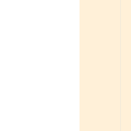
「
「
「
「
「
「