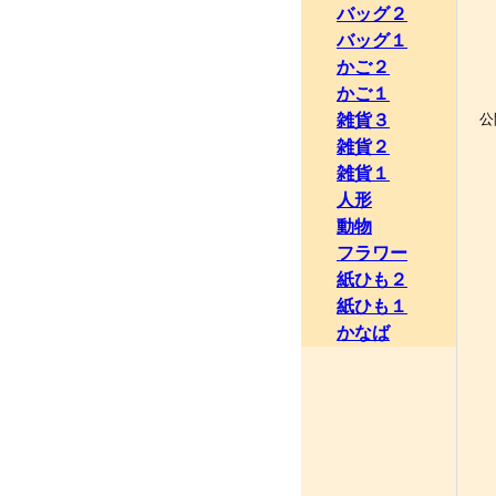
バッグ２
バッグ１
東
かご２
かご１
雑貨３
公
雑貨２
雑貨１
人形
動物
フラワー
紙ひも２
紙ひも１
かなば
２
２
２
２