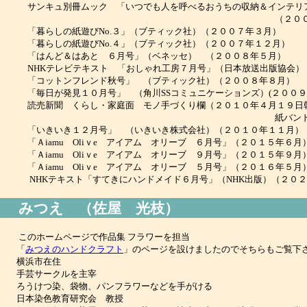
ンキュ別冊ムック 「いつでも人を呼べるおうちの収納＆インテリ
（２００６年８
暮らしの紙遊びNo.３」（ブティック社）（２００７年３月）
暮らしの紙遊びNo.４」（ブティック社）（２００７年１２月）
はんど＆はあと ６月号」（ベネッセ） （２００８年５月）
HKテレビテキスト 「おしゃれ工房７月号」（日本放送出版協会）
コットンフレンド秋号」 （ブティック社）（２００８年８月）
毎日が発見１０月号」 （角川SSコミュニケーションズ）(２００９
売新聞 くらし・家庭面 モノ手づくり欄（２０１０年４月１９
紙バンドでカゴ
いきいき１２月号」 （いきいき株式会社）（２０１０年１１月）
Ａiamu Oliｖe アイアム オリーブ ６月号」（２０１５年６月
Ａiamu Oliｖe アイアム オリーブ ９月号」（２０１５年９月
Ａiamu Oliｖe アイアム オリーブ ５月号」（２０１６年５月
HKテキスト「すてきにハンドメイド６月号」（NHK出版）（２０２
みつえ （佐屋 光枝）
このホームページで作品集 フラワーを担当
「
みつえのハンドクラフト
」のページを設けましたのでそちらもご覧下
横浜市在住
手芸サークルを主宰
うけつ染、袋物、パンフラワーなどを手がける
日本染色教育研究会 教授