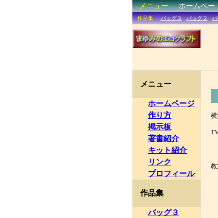
メニュー
ホームページ
作り方
横
掲示板
T
著書紹介
N
キット紹介
リンク
教
プロフィール
＊
作品集
＊
＊
バッグ３