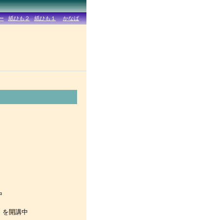
中
」を開講中