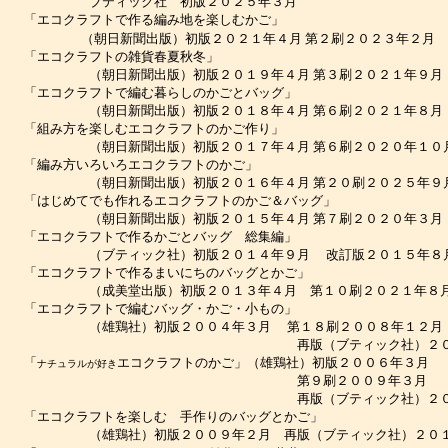
ブティック社 初版２０２５年３月
エコクラフトで作る編み地を楽しむかご」
（朝日新聞出版）初版２０２１年４月 第２刷２０２３年２月
「エコクラフトの雑貨春夏秋冬」
（朝日新聞出版）初版２０１９年４月 第３刷２０２１年９月
エコクラフトで編む暮らしのかごとバッグ」
（朝日新聞出版）初版２０１８年４月 第６刷２０２１年８月
組み方を楽しむエコクラフトのかご作り」
（朝日新聞出版）初版２０１７年４月 第６刷２０２０年１０
「編み方いろいろエコクラフトのかご」
（朝日新聞出版）初版２０１６年４月 第２０刷２０２５年９
はじめてでも作れるエコクラフトのかご＆バッグ」
（朝日新聞出版）初版２０１５年４月 第７刷２０２０年３月
エコクラフトで作るかごとバッグ 総集編」
（ブティック社）初版２０１４年９月 改訂版２０１５年８
エコクラフトで作るまいにちのバッグとかご」
（成美堂出版）初版２０１３年４月 第１０刷２０２１年８
「エコクラフトで編むバッグ・かご・小もの」
（雄鶏社）初版２００４年３月 第１８刷２００８年１２
再版（ブティック社）２０１０
「
エコクラフトのかご」（雄鶏社）初版２００６年３月
ナチュラルが好き
第９刷２００９年３月
再版（ブティック社）２０１０
「エコクラフトを楽しむ 手作りのバッグとかご」
（雄鶏社）初版２００９年２月 再版（ブティック社）２０１