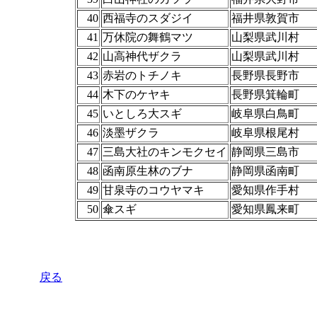
40
西福寺のスダジイ
福井県敦賀市
41
万休院の舞鶴マツ
山梨県武川村
42
山高神代ザクラ
山梨県武川村
43
赤岩のトチノキ
長野県長野市
44
木下のケヤキ
長野県箕輪町
45
いとしろ大スギ
岐阜県白鳥町
46
淡墨ザクラ
岐阜県根尾村
47
三島大社のキンモクセイ
静岡県三島市
48
函南原生林のブナ
静岡県函南町
49
甘泉寺のコウヤマキ
愛知県作手村
50
傘スギ
愛知県鳳来町
戻る