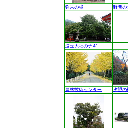
弥栄の樟
野間の
速玉大社のナギ
農林技術センター
夕照の