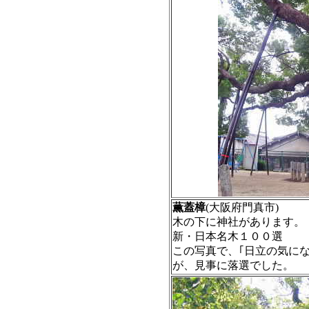
薫蓋樟
(大阪府門真市)
木の下に神社があります
新・日本名木１００選
この写真で、｢日立の気に
が、見事に落選でした。