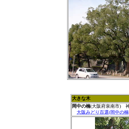
大きな木
岡中の楠
(大阪府泉南市)
大阪みどり百選(岡中の楠