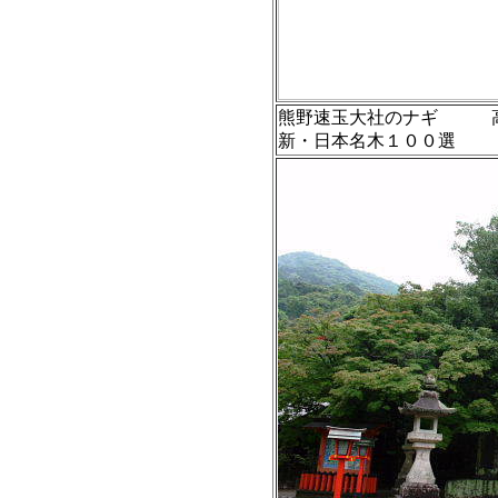
熊野速玉大社のナギ
高さ
新・日本名木１００