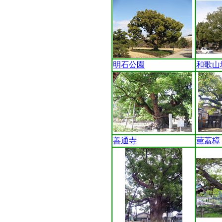
明石公園
和歌山
善通寺
薫蓋樟