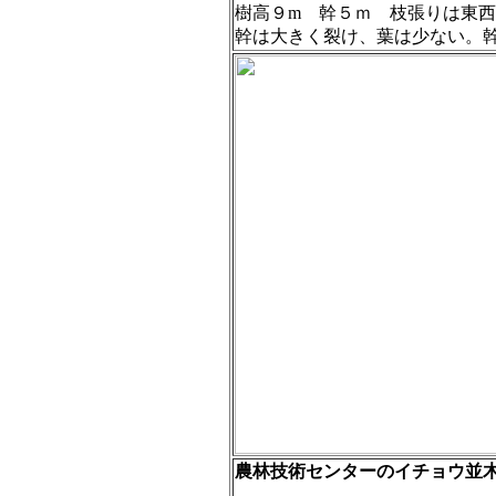
樹高９m 幹５ｍ 枝張りは東
幹は大きく裂け、葉は少ない。
農林技術センターのイチョウ並