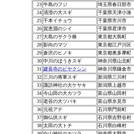
23
牛島のフジ
埼玉県春日部市
24
清澄の大スギ
千葉県天津小湊
25
千本イチョウ
千葉県市川市
26
賀恵淵のシイ
千葉県君津市
27
大島のサクラ株
東京都大島町
28
影向のマツ
東京都江戸川区
29
倉沢のヒノキ
東京都奥多摩町
30
中川のほうきスギ
神奈川県山北町
31
建長寺のビヤクシン
神奈川県鎌倉市
32
三川の将軍スギ
新潟県三川村
33
諏訪神社の大ケヤキ
新潟県上越市
34
今山田の大カツラ
富山県山田村
35
老谷の大ツバキ
富山県氷見市
36
元祖アテ
石川県門前町
37
御仏供スギ
石川県吉野谷村
38
太田の大トチ
石川県白峰村
39
白山神社のカツラ
福井県大野市