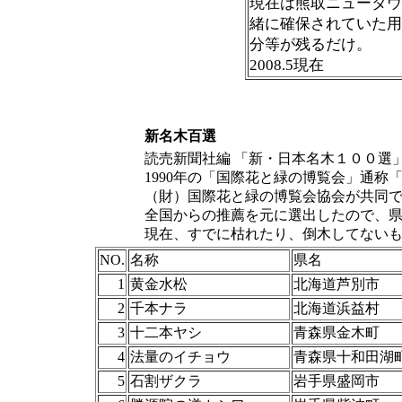
現在は熊取ニュータウ
緒に確保されていた用
分等が残るだけ。
2008.5現在
新名木百選
読売新聞社編 「新・日本名木１００選」
1990年の「国際花と緑の博覧会」通
（財）国際花と緑の博覧会協会が共同
全国からの推薦を元に選出したので、
現在、すでに枯れたり、倒木してない
NO.
名称
県名
1
黄金水松
北海道芦別市
2
千本ナラ
北海道浜益村
3
十二本ヤシ
青森県金木町
4
法量のイチョウ
青森県十和田湖
5
石割ザクラ
岩手県盛岡市