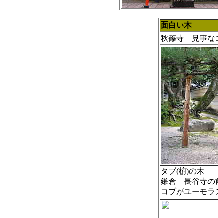
面白い木
秋篠寺
見事な
タブ(椨)の木
鎌倉 長谷寺の
コブがユーモラ