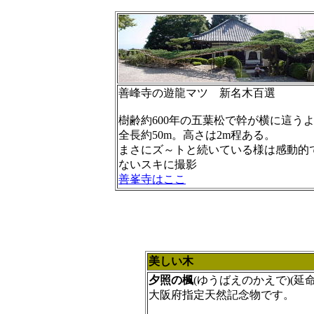
善峰寺の遊龍マツ
新名木百選
樹齢約600年の五葉松で幹が横に這う
全長約50m。高さは2m程ある。
まさにズ～トと続いている様は感動的
ないスキに撮影
善峯寺はここ
美しい木
夕照の楓
(ゆうばえのかえで)(延
大阪府指定天然記念物です。