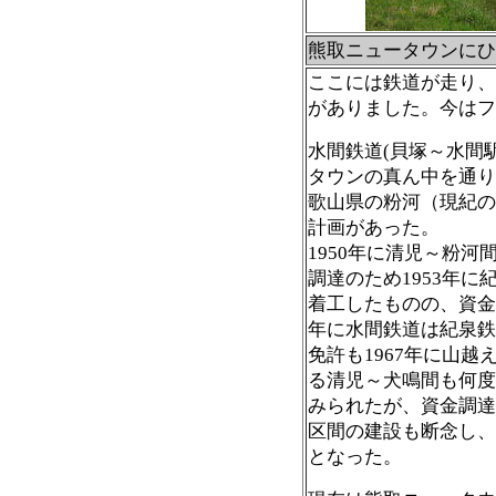
熊取ニュータウンにひ
ここには鉄道が走り、
がありました。今はフ
水間鉄道(貝塚～水間
タウンの真ん中を通り
歌山県の粉河（現紀の
計画があった。
1950年に清児～粉
調達のため1953年
着工したものの、資金
年に水間鉄道は紀泉鉄
免許も1967年に山
る清児～犬鳴間も何度
みられたが、資金調達
区間の建設も断念し、
となった。