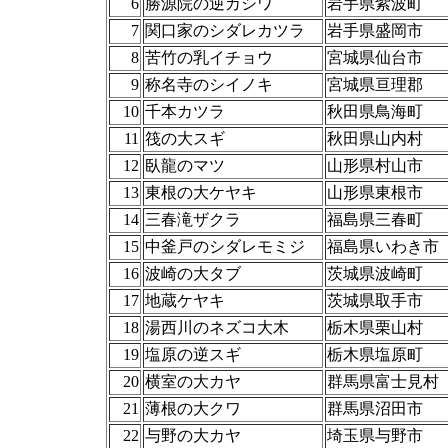
6
勝源院の逆カシワ
岩手県紫波町
7
関口家のシダレカツラ
岩手県盛岡市
8
苦竹の乳イチョウ
宮城県仙台市
9
称名寺のシイノキ
宮城県亘理郡
10
千本カツラ
秋田県鳥海町
11
筏の大スギ
秋田県山内村
12
臥龍のマツ
山形県村山市
13
東根の大ケヤキ
山形県東根市
14
三春滝ザクラ
福島県三春町
15
中釜戸のシダレモミジ
福島県いわき市
16
波崎の大タブ
茨城県波崎町
17
地蔵ケヤキ
茨城県取手市
18
湯西川のネズコ大木
栃木県栗山村
19
塩原の逆スギ
栃木県塩原町
20
横室の大カヤ
群馬県富士見村
21
薄根の大クワ
群馬県沼田市
22
与野の大カヤ
埼玉県与野市