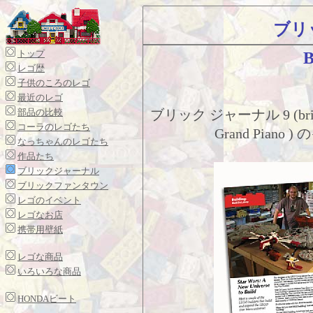
ブリ
トップ
B
レゴ歴
子供のころのレゴ
最近のレゴ
部品の比較
ブリック ジャーナル 9 (brick
コーラのレゴたち
Grand Pia
なっちゃんのレゴたち
作品たち
ブリックジャーナル
ブリックファンタウン
レゴのイベント
レゴなお店
携帯用壁紙
レゴな商品
いろいろな商品
HONDAビート