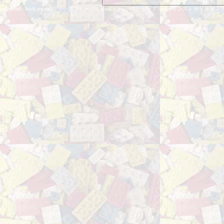
keyword : brick journal ブリック ジャーナル grand piano グランド ピアノ inst インスト 作り方 組