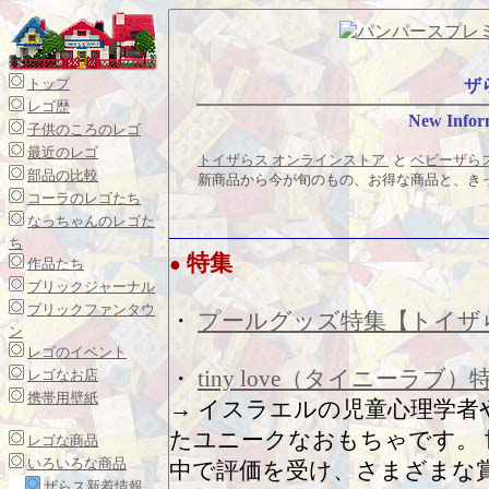
トップ
ザ
レゴ歴
New Infor
子供のころのレゴ
最近のレゴ
トイザらス オンラインストア
と
ベビーザら
部品の比較
新商品から今が旬のもの、お得な商品と、き
コーラのレゴたち
なっちゃんのレゴた
ち
特集
●
作品たち
ブリックジャーナル
ブリックファンタウ
・
プールグッズ特集【トイザ
ン
レゴのイベント
・
tiny love（タイニーラ
レゴなお店
携帯用壁紙
→ イスラエルの児童心理学者
たユニークなおもちゃです。 
レゴな商品
いろいろな商品
中で評価を受け、さまざまな
ザらス新着情報