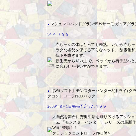
マシュマロベッドグランデ Wサーモ ガイアグラ
●
\４４,７９９
赤ちゃんの体はとっても未熟。 だから赤ちゃ
ラクな姿勢を保てる平らなベッド。 酸素飽和
低下を防ぎます。
新生児から18kgまで、ベッドから椅子型へと
に合わせた使い方ができます。
【Wiiソフト】モンスターハンター3(トライ) ク
●
クコントローラPRO パック
2009年8月1日発売予定 \７,４９９
大自然を舞台に狩猟生活を繰り広げるアクショ
ーム 「モンスターハンター」シリーズの最新
Wiiに登場！！
クラシックコントローラPRO付き！