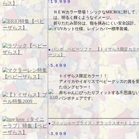
\１９,９９９
ＮＥＷカラー登場！シックなMICROに対して、F
は、明るく輝くようなイメージ。
折りたたみ部分は、指を挟みにくい安全設計。
ドUVカット仕様。レインカバー標準装備。
バンボ ベビーソファ 【トイザらス限定カラ
●
ージュ】
\５,４９９
トイザらス限定カラー！！
アメリカやイギリスでベビーグッズの賞を
たロングセラー！
赤ちゃんにぴったりフィットする不思議な
バンボチェアです。
フィッシャープライス・デラックスオートミラ
●
\３,９９９