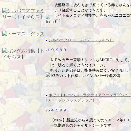
後部座席に後ろ向きで座っている赤ちゃんを
チリ確認することができます。
ライト＆メロディ機能で、赤ちゃんニコニコ
す！
シルバークロス フィズ （ソルベ）
●
\１９,９９９
ＮＥＷカラー登場！シックなMICROに対して、F
は、明るく輝くようなイメージ。
折りたたみ部分は、指を挟みにくい安全設計。
ドUVカット仕様。レインカバー標準装備。
ホワイトレーベル ラクティアターンラグジ
●
TX （プレシャスブラック）
\５４,５９９
【NEW】新生児から４歳までの２０１２年Ｅ
一規則適合のチャイルドシートです！