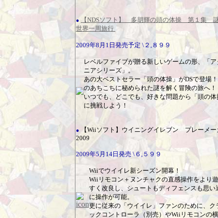
【NDSソフト】 多胡輝の頭の体操 第１集 
●
世界一周旅行
2009年8月1日発売予定 \２,８９９
レベルファイブが贈る新しいゲームの形、「ア
ニアシリーズ」。
あの大ベストセラー「頭の体操」がDSで登場
のあちこちに秘められた謎を解く冒険の旅へ！
いつでも、どこでも、好きな問題から「頭の体
に挑戦しよう！
【Wiiソフト】ウイニングイレブン プレーメー
●
2009
2009年5月14日発売 \６,５９９
Wiiでウイイレ新シーズン開幕！
Wiiリモコン＋ヌンチャクの直感操作をより
すく改良し、シュートもディフェンスも思い
に操作が可能。
更に従来の「ウイイレ」ファンのために、ク
ックコントローラ（別売）やWiiリモコンの