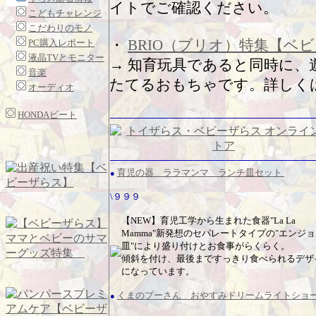
イトでご確認ください。
こどもチャレンジ
こだわりのモノ
・
BRIO（ブリオ）特集【ベ
PC購入レポート
液晶TVとモニター
→ 知育玩具であると同時に
音楽
たてるおもちゃです。詳しく
オーディオ
HONDAビート
育児の器 ララマンマ ランチ皿セット
●
\９９９
【NEW】育児工学から生まれた食器"La La
Mamma"新発想のセパレートタイプの"エンジ
皿"により盛り付けとお食事がらくらく。
傾斜を付け、最後まですっきり食べられるデザ
になっています。
くまのプーさん おやすみドリームライトショ
●