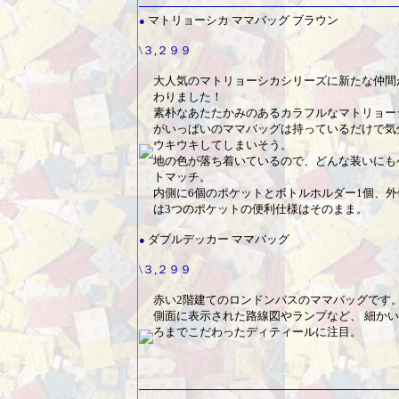
マトリョーシカ ママバッグ ブラウン
●
\３,２９９
大人気のマトリョーシカシリーズに新たな仲間
わりました！
素朴なあたたかみのあるカラフルなマトリョー
がいっぱいのママバッグは持っているだけで気
ウキウキしてしまいそう。
地の色が落ち着いているので、どんな装いにも
トマッチ。
内側に6個のポケットとボトルホルダー1個、外
は3つのポケットの便利仕様はそのまま。
ダブルデッカー ママバッグ
●
\３,２９９
赤い2階建てのロンドンバスのママバッグです
側面に表示された路線図やランプなど、 細か
ろまでこだわったディティールに注目。