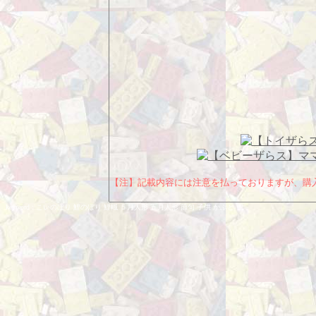
【注】記載内容には注意を払っておりますが、購
keyword : こいのぼり 鯉のぼり 鯉幟 ５月人形 五月人形 節句 子供 かぶと 兜