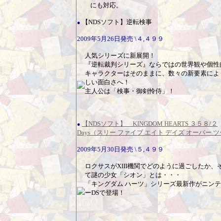
にも対応。
【NDSソフト】逆転検事
●
2009年5月26日発売 \４,４９９
人気シリーズに新展開！
『逆転裁判シリーズ』ならではの世界観や個性
キャラクターはそのままに、数々の新要素によ
しい面白さへ！
主人公は「検事・御剣怜侍」！
【NDSソフト】 KINGDOM HEARTS ３５８/２
●
Days（スリー ファイブ エイト デイズ オーバー 
2009年5月30日発売 \５,４９９
ロクサスがXIII機関でどのように過ごしたか、
て謎の少女「シオン」とは・・・
「キングダム ハーツ」シリーズ最新作がニン
ーDSで登場！