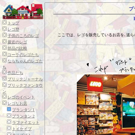
プ
トップ
レゴ歴
ここでは、レゴを販売しているお店を､送ら
子供のころのレゴ
最近のレゴ
部品の比較
コーラのレゴたち
なっちゃんのレゴた
ち
作品たち
ブリックジャーナル
ブリックファンタウ
ン
レゴのイベント
レゴなお店
プランタン 1
プランタン 2
ラファイエット
トイケイブ