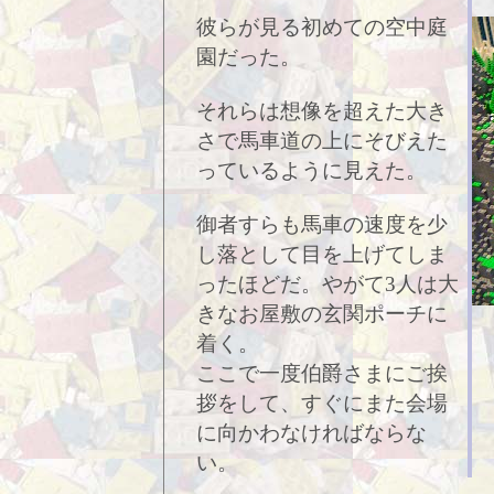
彼らが見る初めての空中庭
園だった。
それらは想像を超えた大き
さで馬車道の上にそびえた
っているように見えた。
御者すらも馬車の速度を少
し落として目を上げてしま
ったほどだ。やがて3人は大
きなお屋敷の玄関ポーチに
着く。
ここで一度伯爵さまにご挨
拶をして、すぐにまた会場
に向かわなければならな
い。