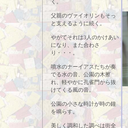
く。
父親のヴァイオリンもそっ
と支えるように続く。
やがてそれは3人のかけあい
になり、また合わさ
り・・・。
噴水のナーイアスたちが奏
でる水の音、公園の木擦
れ、軽やかに孔雀門から抜
けてくる風の音。
公園の小さな時計が時の鐘
を鳴らす。
美しく調和した調べは街全