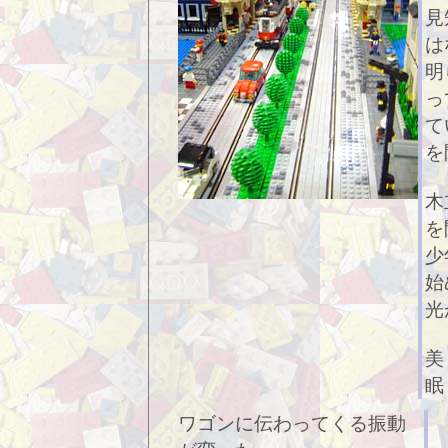
見
は
明
っ
て
を
木
を
少
始
光
美
眠
ワゴンに伝わってくる振動