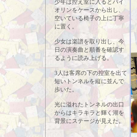
少年は控え室に入るとバイ
オリンをケースから出し、
空いている椅子の上に丁寧
に置く。
少女は楽譜を取り出し、今
日の演奏曲と順番を確認す
るように読み上げる。
3人は客席の下の控室を出て
短いトンネルを縦に並んで
歩いた。
光に溢れたトンネルの出口
からはキラキラと輝く湖を
背景にステージが見えた。