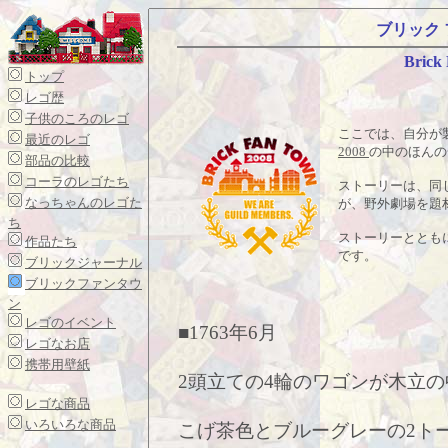
ブリック フ
Brick
トップ
レゴ歴
子供のころのレゴ
ここでは、自分が
最近のレゴ
2008
の中のほんの
部品の比較
コーラのレゴたち
ストーリーは、同
なっちゃんのレゴた
が、野外劇場を題
ち
ストーリーととも
作品たち
です。
ブリックジャーナル
ブリックファンタウ
ン
レゴのイベント
■1763年6月
レゴなお店
携帯用壁紙
2頭立ての4輪のワゴンが木立
レゴな商品
いろいろな商品
こげ茶色とブルーグレーの2ト