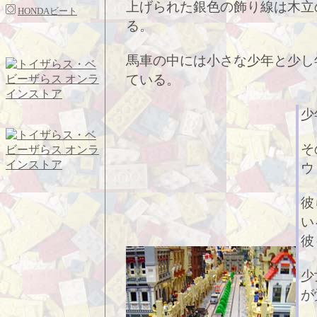
上げられた銀色の飾り線は木立
HONDAビート
る。
馬車の中には小さな少年と少し
ている。
少
そ
ウ
彼
い
彼
少
が