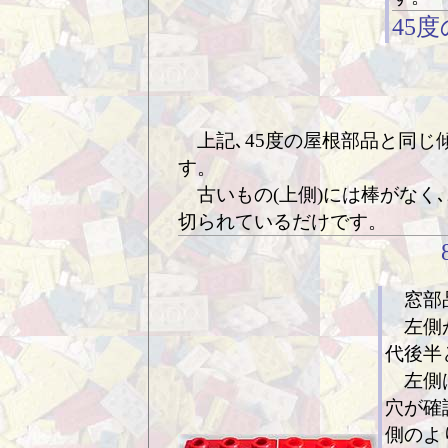
45
上記､45度の屋根部品と同じ
す。
古いもの(上側)には棒がなく､2
切られているだけです。
窓部
左側が
代後半
左側は
穴が確
側のよ