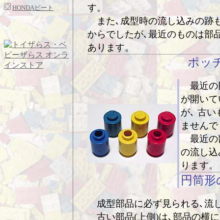
す。
HONDAビート
また､成型時の流し込みの跡も
からでしたが､最近のものは部
あります。
ポッ
最近の円
が開いて
が､ 古
ませんで
最近の部
の流し込
ります。
円筒形
成型部品に必ず見られる､流し
古い部品(上側)は､部品の横に