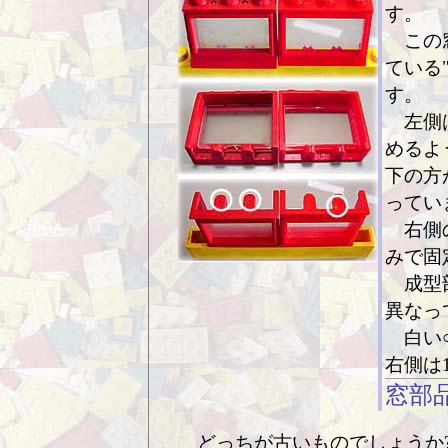
す。
この窓
ている
す。
左側は
めるよ
下の方
ってい
右側の
みで固
成型部
異なっ
白い○
右側は
窓部
どっちが古いものでしょうか