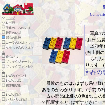
Comparis
トップ
レゴ歴
子供のころのレゴ
最近のレゴ
写真の大
部品の比較
は､部品
コーラのレゴたち
1970年
なっちゃんのレゴた
(右上側の
ち
作品たち
ちなみに
ブリックジャーナル
ります。(
ブリックファンタウ
部品の
ン
レゴのイベント
レゴなお店
最近のものは､はずし易い様
携帯用壁紙
あるのがわかります。(手前の3
レゴな商品
古い部品(上側の3色)は､この
いろいろな商品
て配置すると､はずすときに非