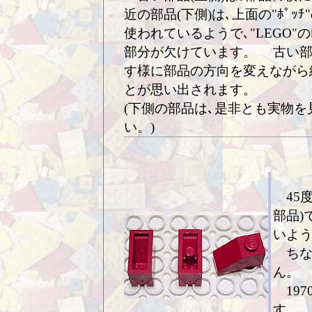
近の部品(下側)は､上面の"ﾎﾟｯﾁ
使われているようで､"LEGO"のﾛ
部分が欠けています。 古い部
す様に部品の方向を変えながら
とが思い出されます。
(下側の部品は､是非とも実物
い。)
45度
部品)
いよ
ちな
ん。
197
す。