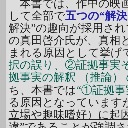
本書では、作中の映
して全部で
五つの“解決
解決”の趣向が採用さ
の真田啓介氏が、真相と
まれる原因として挙げ
択の誤り、②証拠事実
拠事実の解釈 （推論）
ち、本書では
“①証拠事
る原因となっています
立場や趣味嗜好）に起
違”であることが強調