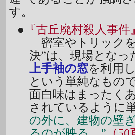
す。
●
『古丘廃村殺人事件
密室やトリックを
決”は、現場となっ
上手袖の窓
を利用
という単純なもので
面白味はまったく
されているように
の外に、建物の壁
るのが映る。”
（50