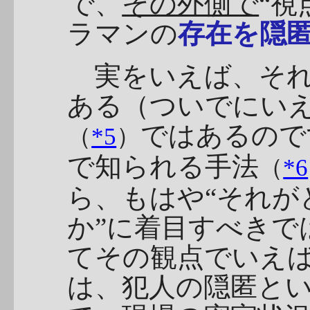
で、
その外側で
“視
ラマンの
存在を隠
実をいえば、それ
ある（ついでにい
ではあるので
（
*5
）
で知られる手法
（
*6
ら、もはや“それが
か”に着目すべきで
てその観点でいえ
は、犯人の隠匿と