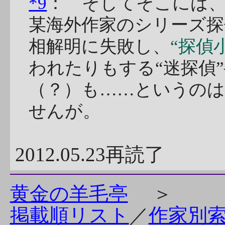
*9
： そしてそこには
某海外作家のシリーズ探
相解明に失敗し、
“探偵
われたりもする“迷探偵
（？）も……というの
せんが。
2012.05.23再読了
黄金の羊毛亭
＞
掲載順リスト
／
作家別