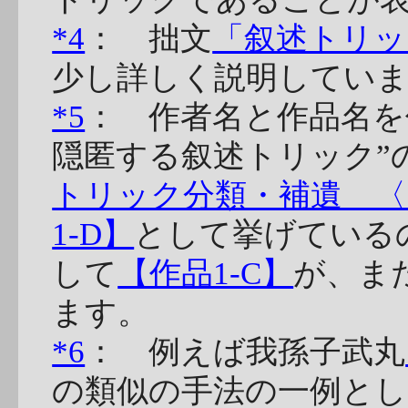
*4
： 拙文
「叙述トリック
少し詳しく説明してい
*5
： 作者名と作品名を
隠匿する叙述トリック”
トリック分類・補遺 〈
1-D】
として挙げている
して
【作品1-C】
が、ま
ます。
*6
： 例えば我孫子武丸
の類似の手法の一例とし