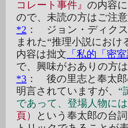
コレート事件』
の内容に
ので、未読の方はご注
*2
： ジョン・ディク
まれた“推理小説におけ
内容は拙文
「私的「密室
で、興味がおありの方
*3
： 後の里志と奉太郎
明言されていますが、
であって、登場人物には
頁）
という奉太郎の台詞
トリックであることが