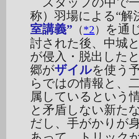
スタッフの中で一
称）羽場による“解
室講義”
を通
（
*2
）
討された後、中城
が侵入・脱出した
郷が
ザイル
を使う
らではの情報と、
属しているという
と矛盾しない新た
だし、手がかりが
あって、トリック