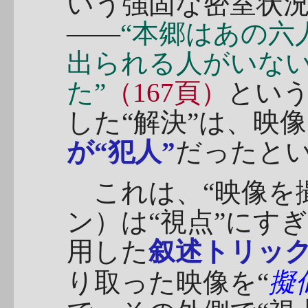
いう強固な密室状
――
“本郷はあの六
出られる人がいな
た”
（167頁）
とい
した“解決”は、映
が“犯人”
だったと
これは、“映像を
ン）は“視点”にす
用した
叙述トリッ
り取った映像を“
擬