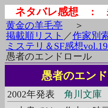
ネタバレ感想
： 
黄金の羊毛亭
＞
掲載順リスト
／
作家別
ミステリ＆SF感想vol.19
愚者のエンドロール
愚者のエンド
2002年発表
角川文庫 