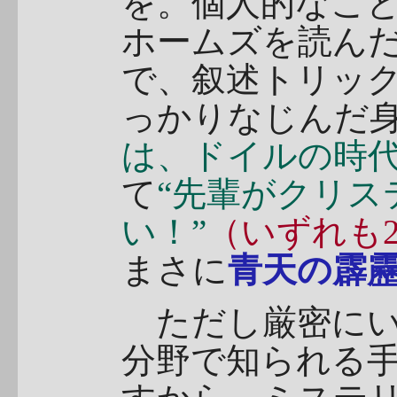
を。個人的なこ
ホームズを読ん
で、叙述トリッ
っかりなじんだ
は、ドイルの時代
て
“先輩がクリス
い！”
（いずれも2
まさに
青天の霹
ただし厳密にい
分野で知られる