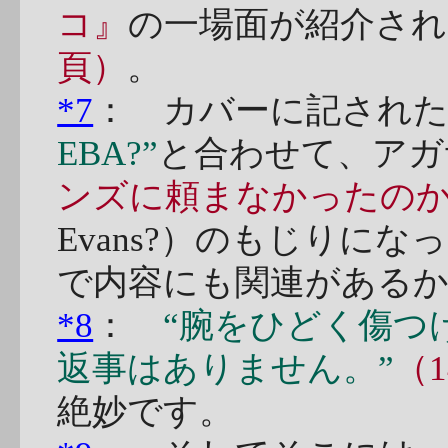
コ』
の一場面が紹介さ
頁）
。
*7
： カバーに記され
EBA?”
と合わせて、アガ
ンズに頼まなかったの
Evans?）のもじりに
で内容にも関連がある
*8
：
“腕をひどく傷つ
返事はありません。”
（1
絶妙です。