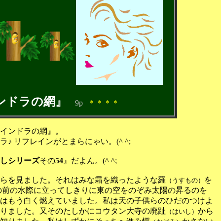
ンドラの網』
9p
＊＊＊＊
.
インドラの網』。
 リフレインがとまらにゃい。(^ ^;
しシリーズ
その
54
』だよん。
(^ ^;
らを見ました。それはみな霜を織ったような羅
を
（うすもの）
の前の水際に立ってしきりに東の空をのぞみ太陽の昇るのを
はもう白く燃えていました。私は天の子供らのひだのつけよ
りました。又そのたしかにコウタン大寺の廃趾
から
（はいし）