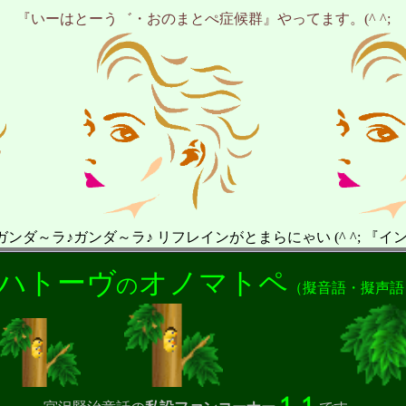
『いーはとーう゛・おのまとぺ症候群』やってます。(^ ^;
♪ガンダ～ラ♪ リフレインがとまらにゃい (^ ^; 『イ
ハトーヴ
オノマトペ
の
（擬音語・擬声語
１１