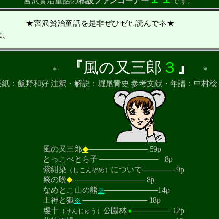
宮沢賢治童話の
私設ファンコーナー
です。
話を是非ぜひゼヒ読んでネ★
は、
『
風の又三郎
３
』
＊
＊
4ｐ 表紙：飯野和好 注釈・解説：堀尾青史 参考文献・年譜：中村稔
又三郎
─────────── 59p
◆
べとら子
───────────
8p
紺染
について
────── 9
p
（しこんぞめ）
の晩
─────────────
8p
◆
こ山の熊
──────────
14p
※
と狐
──────────── 18
p
※
十
公園林
───────
12p
（けんじゅう）
▼