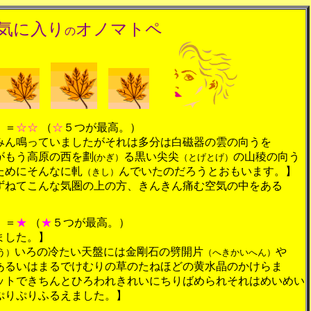
気に入り
オノマトペ
の
）＝
☆☆
（
☆
５つが最高。）
みん鳴っていましたがそれは多分は白磁器の雲の向うを
がもう高原の西を劃
る黒い尖尖
の山稜の向う
(かぎ）
（とげとげ）
ためにそんなに軋
んでいたのだろうとおもいます。】
（きし）
ずねてこんな気圏の上の方、きんきん痛む空気の中をある
）＝
★
（
★
５つが最高。）
ました。】
いろの冷たい天盤には金剛石の劈開片
や
う）
（へきかいへん）
あるいはまるでけむりの草のたねほどの黄水晶のかけらま
ットできちんとひろわれきれいにちりばめられそれはめいめい
ぷりぷりふるえました。】