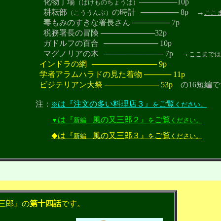
丁場
───────
10p
（ばけものちょうば）
耘部
の時計
───────
8p →
（こううんぶ）
ここ
すきな署長さん
───────
7p
険 ──────────32p
フの百合
────────── 10
p
リアの木
─────
─
───── 7p →
ここまでは
ドラの網
───────
──
─── 9p
ドの見た着物 ───── 11p
祭 ────────── 53p
の16短編で
：
は『注文の多い料理店３』
ご覧
※
を
ください。
は『
風の又三郎２』
ご覧
▼
新編
を
ください。
は『
風の又三郎３』
ご覧
◆
新編
を
ください。
三郎』の
第十四話
です。