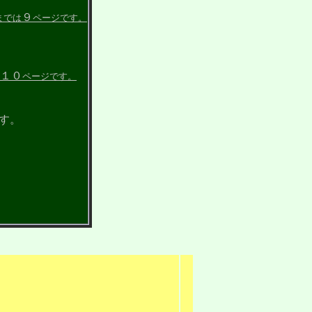
９
までは
ページです。
１０
ページです。
す。