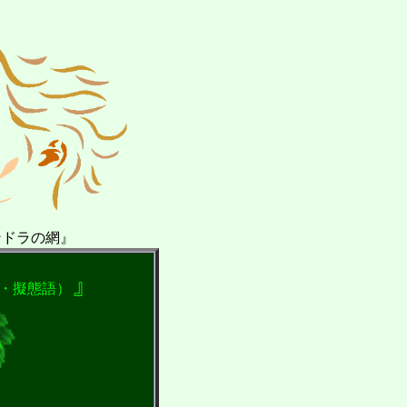
ンドラの網』
』
・擬態語）
.