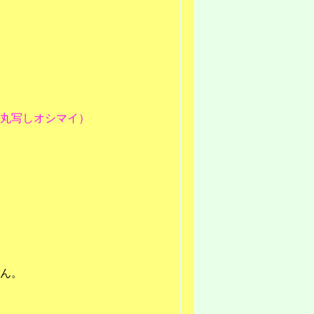
丸写しオシマイ）
ん。