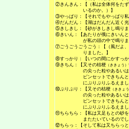
②きんきん：【（私は全体何をたず
いるのか。）】
③やっぱり：【それでもやっぱり私
④だんだん：【湖はだんだん近く光
⑤きしきし：【砂がきしきし鳴りま
⑥きいん：【あたりが俄にきいんと
が私の頭の中で鳴りま
⑦ごうごうごうごう：【（風だよ、
りました。】
⑧すっかり：【いつの間にかすっか
⑨きちん：【又その桔梗
（ききょう）
の尖った粒やあるいは
ピンセットできちんと
にぷりぷりふるえまし
⑩ぷりぷり：【又その桔梗
（ききょ
の尖った粒やあるいは
ピンセットできちんと
にぷりぷりふるえまし
⑪ちらちら：【私は又足もとの砂を
またたいているのでし
⑫ちらっ：【そして私は又ちらっと