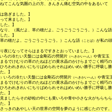
ねてこんな気圏の上の方、きんきん痛む空気の中をあるいて
は急ぎました。】
って来ました。】
した。】
なり、（風だよ、草の穂だよ。ごうごうごうごう。）こんな語
した。】
草の穂だよ。ごうごうごうごう。）こんな語
が私の
（ことば）
り夜になってそらはまるですきとおっていました。】
いろの冷たい天盤には金剛石の劈開片
や青宝玉
（へきかいへん）
まるでけむりの草のたねほどの黄水晶のかけらまでごく精巧の
ひろわれきれいにちりばめられそれはめいめい勝手に呼吸し勝
た。】
いろの冷たい天盤には金剛石の劈開片
や青宝
う）
（へきかいへん）
まるでけむりの草のたねほどの黄水晶のかけらまでごく精巧の
ひろわれきれいにちりばめられそれはめいめい勝手に呼吸し勝
た。】
見ましたらその砂粒の中にも黄いろや青や小さな火がちらちら
た。】
さっきのあやしい天の世界の空間を夢のように感じたのです。