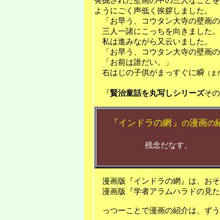
発掘された壁画の中の三人なことを
ようにごく声低く挨拶しました。
「お早う、コウタン大寺の壁画の
三人一諸にこっちを向きました。
私は進みながら又云いました。
「お早う、コウタン大寺の壁画の
「お前は誰だい。」
右はじの子供がまっすぐに瞬
（ま
『
賢治
童話
を
丸写しシリーズ
その
『
インドラの網
』
漫画
の
の
残念だなす。
漫画版『インドラの網』は、おそ
漫画版『学者アラムハラドの見た
っつーことで漫画の紹介は、ずう