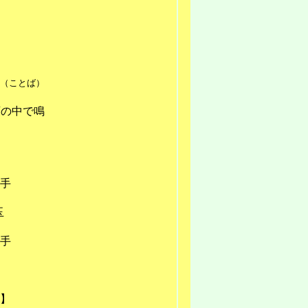
（ことば）
頭の中で鳴
手
玉
手
】