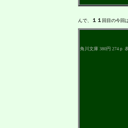
★宮沢賢治童
１１
んで、
回目の今回
角川文庫 380円 27
風の
とっこ
紫
祭
なめと
土神
虔