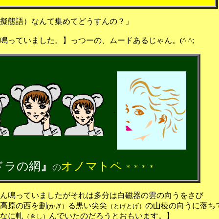
擬態語）なんて集めてどうすんの？」
鳴っていました。】っつーの、ムードあるじゃん。
(^ ^;
.
ドラの網
』
オノマトペ
の
＊＊＊＊
.
ん鳴っていましたがそれは多分は白磁器の雲の向うをさび
高原の西を劃
る黒い尖尖
の山稜の向うに落ち
(かぎ）
（とげとげ）
なに軋
んでいたのだろうとおもいます。】
（きし）