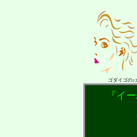
ゴダイゴの♪ガンダ～ラ
『
イー