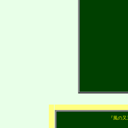
化物
耕
毒もみの
税務署長の冒
ガドル
マグノ
イン
学者アラムハラ
ビジテリアン大
注
『風の又