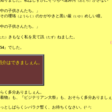
知りました。私はしずかにそっちへ進み愕
かさない
（おどろ）
中の子供さんたち。」
その瓔珞
のかがやきと黒い厳
めしい瞳。
（ようらく）
（いか）
中の子供さんたち。」
きもなく私を見て訊
ねました。
たた）
（たず）
（
54
』でした。
紹介はできましぇん。
らく多分ありましぇん。
着物』も、『ビジテリアン大祭』も、おそらく多分ありましぇ
っとしばらくシバラク暫く、お待ちくなさい。
(^
^;