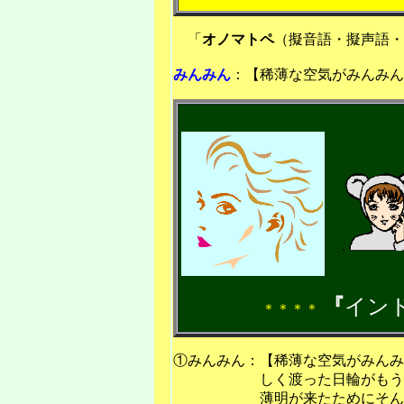
「
オノマトペ
（擬音語・擬声語・
みんみん
：【稀薄な空気がみんみん
.
『
イン
＊＊＊＊
①みんみん：【稀薄な空気がみんみ
しく渡った日輪がもう
薄明が来たためにそん