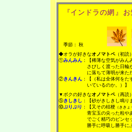
『
インドラの網
』
お
季節： 秋
◆オラが
好きな
オノマトペ
（初読
①
みんみん
：【稀薄な空気がみん
さびしく渡った日輪
に落ちて薄明が来た
②
きんきん
：【（私は全体何をた
いているのか。）】
▼
ボクの
好きな
オノマトペ
（再読
⑤
きしきし
：【砂がきしきし鳴り
⑩
ぷりぷり
：【又その桔梗
（ききょ
青宝玉の尖った粒や
でごく精巧のピンセ
勝手に呼吸し勝手に