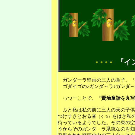
『イ
＊＊＊＊
ガンダーラ壁画の三人の童子、『
ゴダイゴの♪ガンダ～ラ♪ガンダ～ラ♪
っつーことで、『
賢治
童話
を
丸写
ふと私は私の前に三人の天の子供
つけすきとおる沓
をはき私
（くつ）
待っているようでした。その東の空
うからそのガンダ－ラ系統なのを知