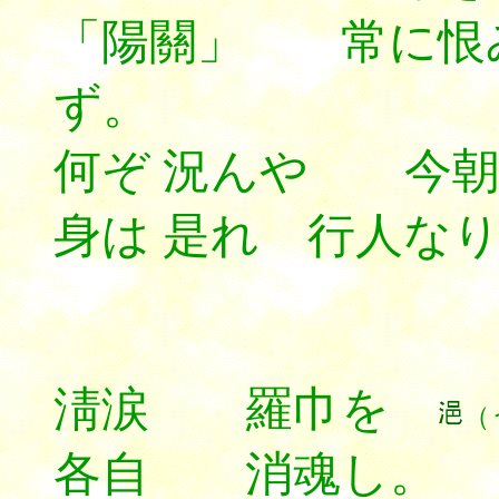
「陽關」 常に恨
ず。
何ぞ 況んや 今朝
身は 是れ 行人な
淸涙 羅巾を
（
各自 消魂し。