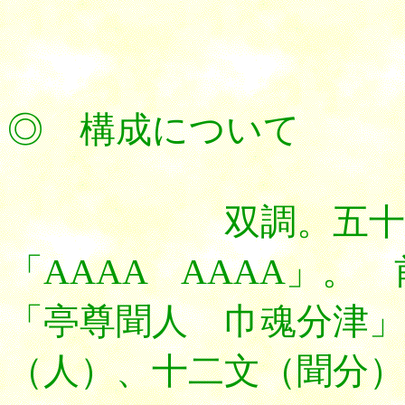
◎ 構成について
双調。五
「AAAA AAAA」。
「亭尊聞人 巾魂分津
（人）
、十二文（聞分）