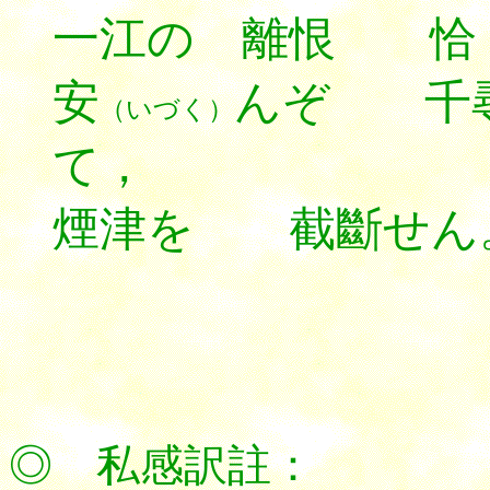
一江の 離恨 恰
安
んぞ 千
（いづく）
て，
煙津を 截斷せん
*********
◎ 私感訳註：