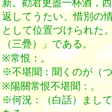
新。勸君更盡一杯酒，西
返してうたい、惜別の
として位置づけられた
（三疊）」である。
※常恨：。
※不堪聞：聞くのが（
※陽關常恨不堪聞：。
※何況：（白話）まし