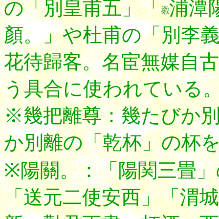
の「別皇甫五」「
浦潭
顏。」や杜甫の「別李
花待歸客。名宦無媒自
う具合に使われている
※幾把離尊：幾たびか
か別離の「乾杯」の杯
※陽關。：「陽関三畳」
「送元二使安西」「渭城