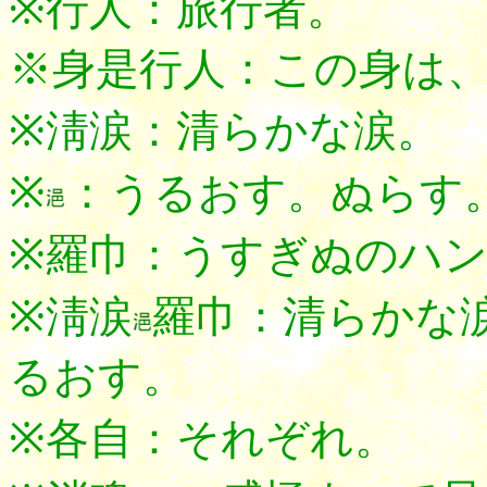
※行人：旅行者。
※身是行人：この身は
※淸涙：清らかな涙。
※
：うるおす。ぬらす
※羅巾：うすぎぬのハ
※淸涙
羅巾：清らかな
るおす。
※各自：それぞれ。