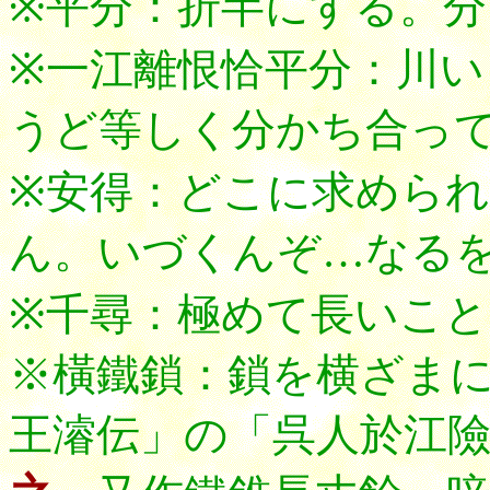
※平分：折半にする。分
※一江離恨恰平分：川
うど等しく分かち合っ
※安得：どこに求めら
ん。いづくんぞ…なる
※千尋：極めて長いこと
※橫鐵鎖：鎖を横ざま
王濬伝」の「呉人於江