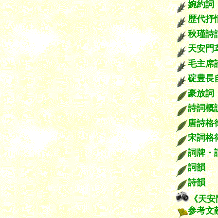
婉約詞
歴代抒
秋瑾詩
天安門
毛主席
碇豊長
豪放詞
詩詞
唐詩
宋詞格
詞牌・
詞韻
詩韻
《天安
参考文