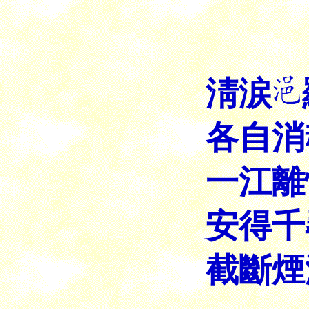
淸涙
各自消
一江離
安得千
截斷煙