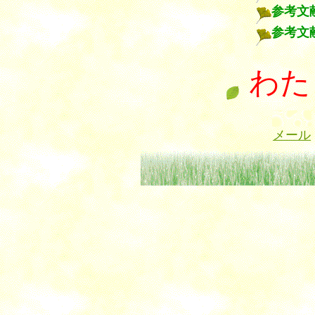
参考文
参考文
わた
メール