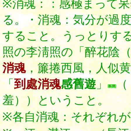
※消魂：
：感極まって呆
る。・消魂：気分が過
すること。うっとりす
照の李淸照の「醉花陰
消魂
，簾捲西風，人似黄
「
到處消魂
感舊遊
」
（
羞））ということ。
※各自消魂：それぞれ