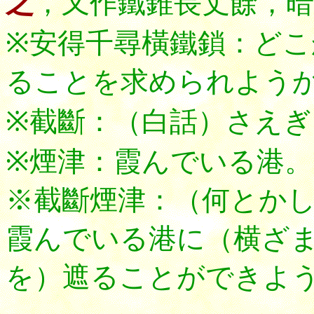
之
，又作鐵錐長丈餘，暗
※安得千尋橫鐵鎖：ど
ることを求められよう
※截斷：（白話）さえぎ
※煙津：霞んでいる港。
※截斷煙津：（何とか
霞んでいる港に（横ざ
を）遮ることができよ