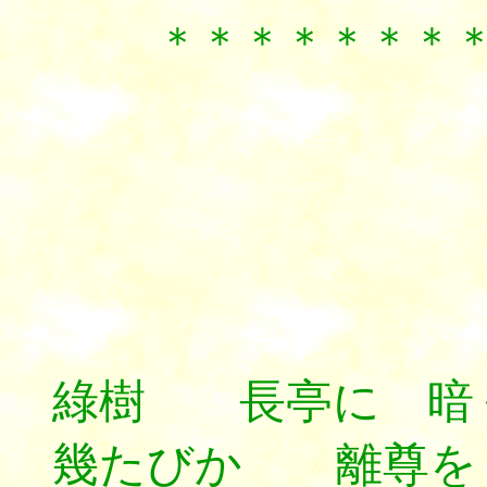
＊＊＊＊＊＊＊＊＊
浪
綠樹 長亭に 暗
幾たびか 離尊を