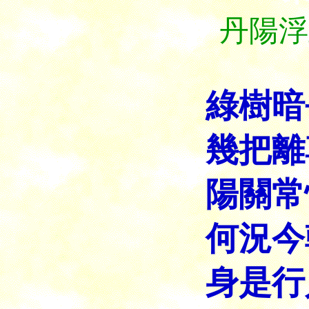
丹陽浮
綠樹暗
幾把離
陽關常
何況今
身是行