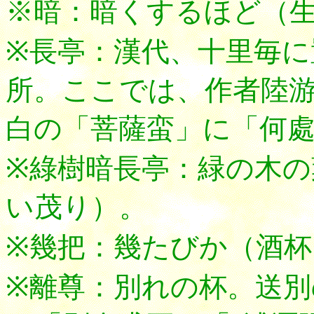
※暗：暗くするほど（
※長亭：漢代、十里毎に
所。ここでは、作者陸
白の「菩薩蛮」に「何
※綠樹暗長亭：緑の木
い茂り）。
※幾把：幾たびか（酒杯
※離尊：別れの杯。送別