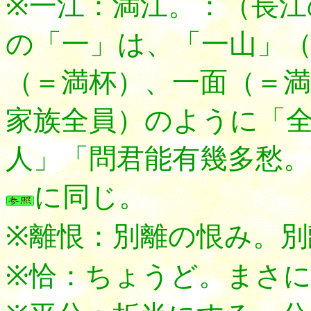
※一江：満江。：（長
の「一」は、「一山」
（＝満杯）、一面（＝満
家族全員）のように「
人」「問君能有幾多愁
に同じ。
※離恨：別離の恨み。別
※恰：ちょうど。まさ