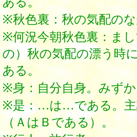
ある。
※秋色裏：秋の気配の
※何況今朝秋色裏：ま
の）秋の気配の漂う時
ある。
※身：自分自身。みずか
※是：…は…である。
（ＡはＢである）。