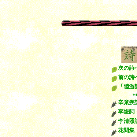
詩 唐詩 漢
漢詩 唐詩 漢詩 宋詞 漢詩 唐詩 
詩 唐詩 漢
次の
前
「陸游
*****
辛棄疾
李煜詞
李清照
花間集