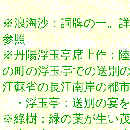
※浪淘沙：詞牌の一。
参照。
※丹陽浮玉亭席上作：
の町の浮玉亭での送別
江蘇省の長江南岸の都
・浮玉亭：送別の宴を
※綠樹：緑の葉が生い