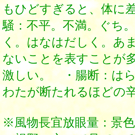
もひどすぎると、体に
騒：不平。不満。ぐち
く。はなはだしく。あ
ないことを表すことが
激しい。 ・腸断：は
わたが断たれるほどの
※風物長宜放眼量：景