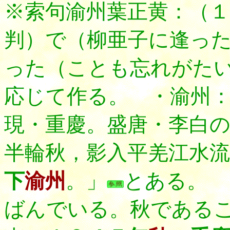
※索句渝州葉正黄：（
判）で（柳亜子に逢っ
った（ことも忘れがた
応じて作る。 ・渝州：〔ゆ
現・重慶。盛唐・李白
半輪秋，影入平羌江水流
下
渝州
。」
とある。 
ばんでいる。秋である