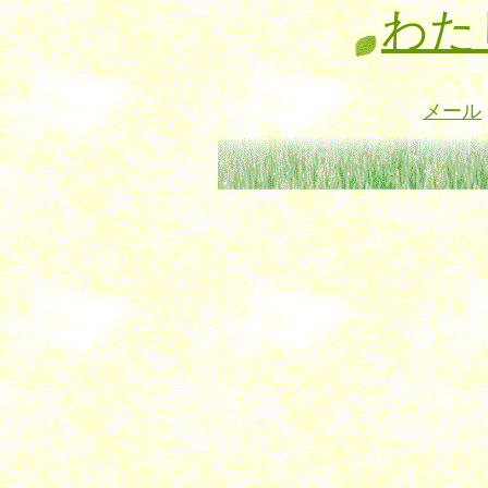
わた
メール