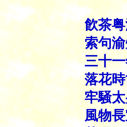
飮茶粤
索句渝
三十一
落花時
牢騒太
風物長