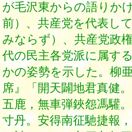
が毛沢東からの語りか
前）、共産党を代表し
みならず）、共産党政
代の民主各党派に属す
かの姿勢を示した。柳
席』「開天闢地君真健。
五鹿，無車弾鋏怨馮驩。
寸丹。安得南征馳捷報，