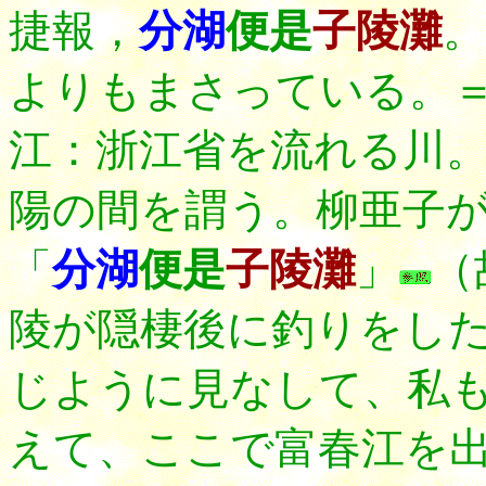
捷報，
分湖
便是
子陵灘
。
よりもまさっている。
江：浙江省を流れる川
陽の間を謂う。柳亜子
「
分湖
便是
子陵
灘
」
（
陵が隠棲後に釣りをし
じように見なして、私
えて、ここで富春江を