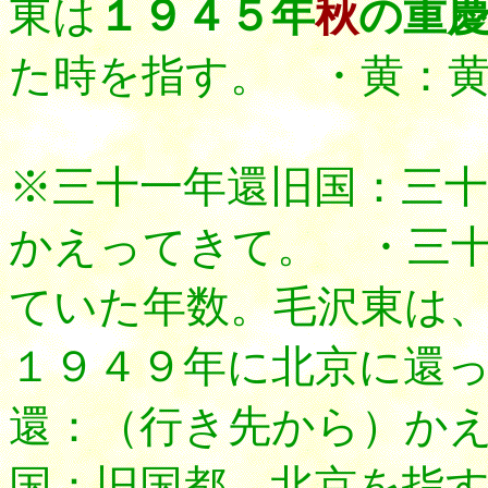
東は
１９４５年
秋
の重
た時を指す。 ・黄：
※三十一年還旧国：三
かえってきて。 ・三
ていた年数。毛沢東は
１９４９年に北京に還
還：（行き先から）か
国：旧国都。北京を指