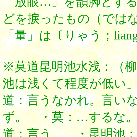
「放眼…」を韻脚とす
どを捩ったもの（では
「量」は〔りゃう；lian
※莫道昆明池水浅：（
池は浅くて程度が低い
道：言うなかれ。言い
ず。 ・莫：…するな
道：言う。 ・昆明池