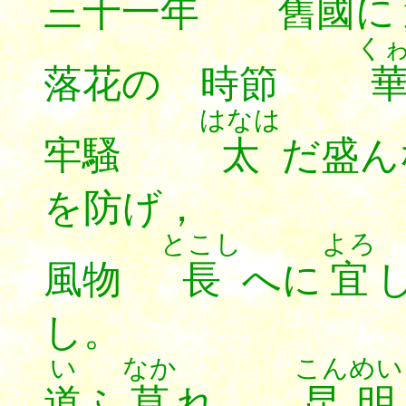
三十一年 舊國に
く
落花の 時節
はなは
牢騷
太
だ盛
を防げ，
とこし
よろ
風物
長
へに
宜
し。
い
なか
こんめい
道
ふ
莫
れ
昆明