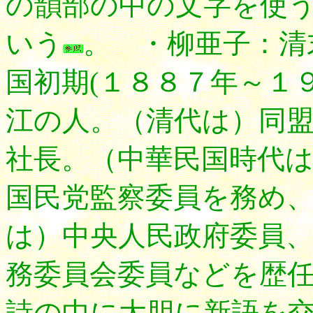
の韻部の中の文字を使
いう
。 ・柳亜子：清
国初期(１８８７年～１
江の人。（清代は）同
社長。（中華民国時代
国民党監察委員を務め
は）中央人民政府委員
務委員会委員などを歴
詩の中に大胆に新語を