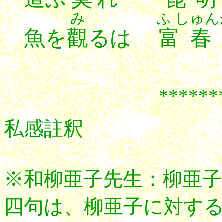
み
ふ しゅん
魚を
觀
るは
富春
******
私感註釈
※和柳亜子先生：柳亜子
四句は、柳亜子に対す