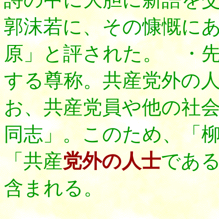
郭沫若に、その慷慨に
原」と評された。 ・
する尊称。共産党外の
お、共産党員や他の社会
同志」。このため、「
「共産
党外の人士
であ
含まれる。