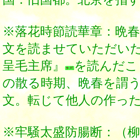
※落花時節読華章：晩
文を読ませていただいた
呈毛主席』
を読んだこ
の散る時期、晩春を謂
文。転じて他人の作っ
※牢騒太盛防腸断：（