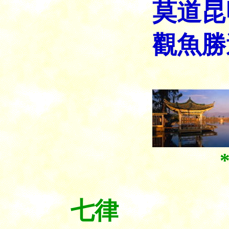
莫道昆
觀魚勝