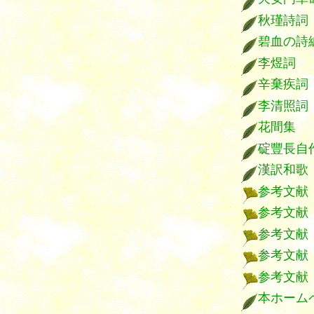
秋瑾詩詞
碧血の詩
李煜詞
辛棄疾詞
李清照詞
花間集
碇豐長自
漢訳和歌
参考文献
参考文献
参考文献
参考文献
参考文献
本ホーム