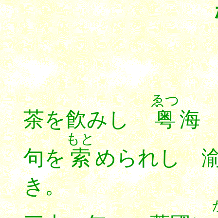
柳亞子
ゑつ
茶を飮みし
粤
海
もと
句を
索
められし 
き。