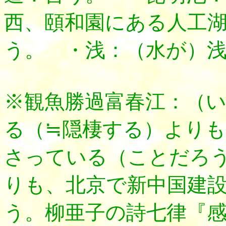
西、頤和園にある人工
う。 ・浅：（水が）
※観魚勝過富春江：（
る（≒隠棲する）より
さっている（ことだろう
りも、北京で新中国建
う。柳亜子の詩七律『