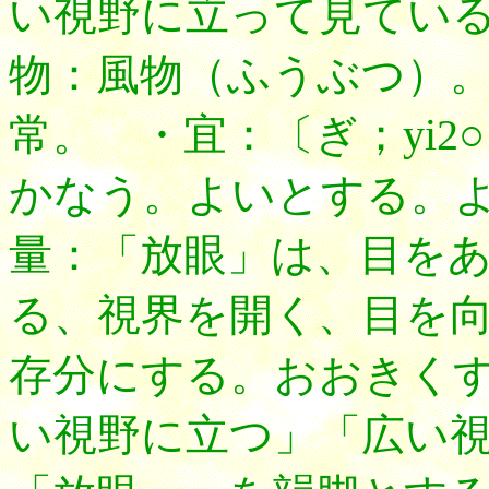
い視野に立って見てい
物：風物（ふうぶつ）
常。 ・宜：〔ぎ；yi
かなう。よいとする。
量：「放眼」は、目を
る、視界を開く、目を
存分にする。おおきく
い視野に立つ」「広い