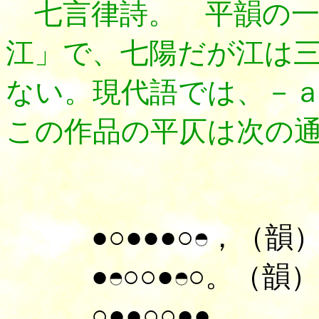
七言律詩。 平韻の一
江」で、七陽だが江は
ない。現代語では、－
この作品の平仄は次の
●○●●●○
，（韻
●
○○●
○。（韻）
○●●○○●●，