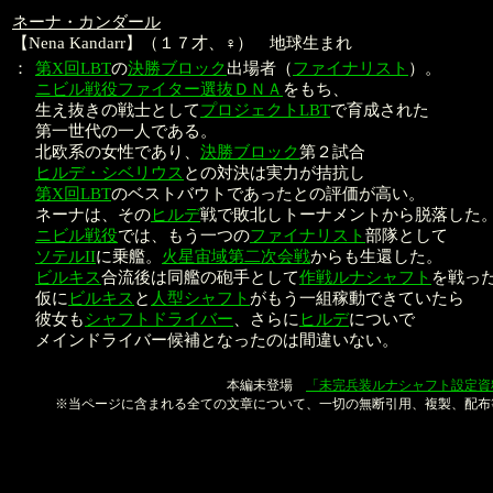
ネーナ・カンダール
【Nena Kandarr】（１７才、♀） 地球生まれ
：
第X回LBT
の
決勝ブロック
出場者（
ファイナリスト
）。
ニビル戦役ファイター選抜ＤＮＡ
をもち、
生え抜きの戦士として
プロジェクトLBT
で育成された
第一世代の一人である。
北欧系の女性であり、
決勝ブロック
第２試合
ヒルデ・シベリウス
との対決は実力が拮抗し
第X回LBT
のベストバウトであったとの評価が高い。
ネーナは、その
ヒルデ
戦で敗北しトーナメントから脱落した
ニビル戦役
では、もう一つの
ファイナリスト
部隊として
ソテルII
に乗艦。
火星宙域第二次会戦
からも生還した。
ビルキス
合流後は同艦の砲手として
作戦ルナシャフト
を戦っ
仮に
ビルキス
と
人型シャフト
がもう一組稼動できていたら
彼女も
シャフトドライバー
、さらに
ヒルデ
についで
メインドライバー候補となったのは間違いない。
本文：金子良馬、山口恭史
本編未登場
「未完兵装ルナシャフト設定資
※当ページに含まれる全ての文章について、一切の無断引用、複製、配布