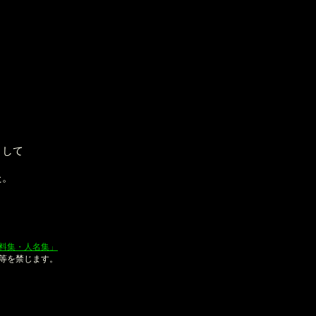
として
た。
料集・人名集」
等を禁じます。