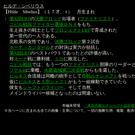
ヒルデ・シベリウス
【Hilde Sibelius】（１７才、♀） 月生まれ
：
第X回LBT
の
決勝ブロック
出場者（
ファイナリスト
）。
ニビル戦役ファイター選抜ＤＮＡ
をもち、
生え抜きの戦士として
プロジェクトLBT
で育成された
第一世代の一人である。
北欧系の女性であり、
決勝ブロック
第２試合
ネーナ・カンダール
との対決は実力が拮抗し
第X回LBT
のベストバウトであったとの評価が高い。
対
ネーナ
戦に勝利後、
ミカ
に敗北した。
ニビル戦役
では、もう一つの
ファイナリスト
部隊のリーダー
ソテルII
に乗艦。
火星宙域第二次会戦
からも生還した。
ビルキス
合流後は同艦の砲手として
作戦ルナシャフト
を戦っ
仮に
ビルキス
と
人型シャフト
がもう一組稼動できていたら
彼女も
シャフトドライバー
、そして当然、
メインドライバー候補となったのは間違いない。
本文：金子良馬、山口恭史
本編未登場
「未完兵装ルナシャフト設定資
※当ページに含まれる全ての画像・文章について、一切の無断引用、複製、配布