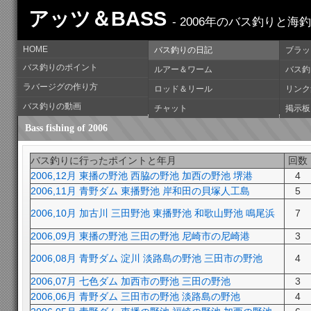
アッツ＆BASS
- 2006年のバス釣りと海
HOME
バス釣りの日記
ブラッ
バス釣りのポイント
ルアー＆ワーム
バス釣
ラバージグの作り方
ロッド＆リール
リンク
バス釣りの動画
チャット
掲示板
Bass fishing of 2006
バス釣りに行ったポイントと年月
回数
2006,12月 東播の野池 西脇の野池 加西の野池 堺港
4
2006,11月 青野ダム 東播野池 岸和田の貝塚人工島
5
2006,10月 加古川 三田野池 東播野池 和歌山野池 鳴尾浜
7
2006,09月 東播の野池 三田の野池 尼崎市の尼崎港
3
2006,08月 青野ダム 淀川 淡路島の野池 三田市の野池
4
2006,07月 七色ダム 加西市の野池 三田の野池
3
2006,06月 青野ダム 三田市の野池 淡路島の野池
4